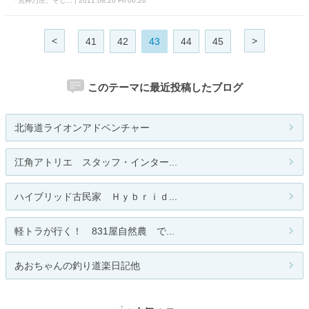
『荒神乃庄、そし... | 2011.08.26 Fri 06:26
<
>
41
42
43
44
45
このテーマに最近投稿したブログ
北海道ライオンアドベンチャー
江角アトリエ スタッフ・インター...
ハイブリッド古民家 Ｈｙｂｒｉｄ...
軽トラが行く！ 831屋自然農 で...
あおちゃんの釣り道楽日記他