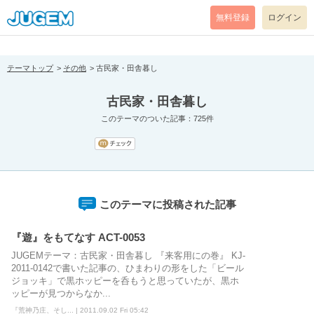
[pear_error: message="Success" code=0 mode=return level=notice
prefix="" info=""]
無料登録
ログイン
テーマトップ
その他
古民家・田舎暮し
古民家・田舎暮し
このテーマのついた記事：725件
このテーマに投稿された記事
『遊』をもてなす ACT-0053
JUGEMテーマ：古民家・田舎暮し 『来客用にの巻』 KJ-
2011-0142で書いた記事の、ひまわりの形をした「ビール
ジョッキ」で黒ホッピーを呑もうと思っていたが、黒ホ
ッピーが見つからなか...
『荒神乃庄、そし... | 2011.09.02 Fri 05:42