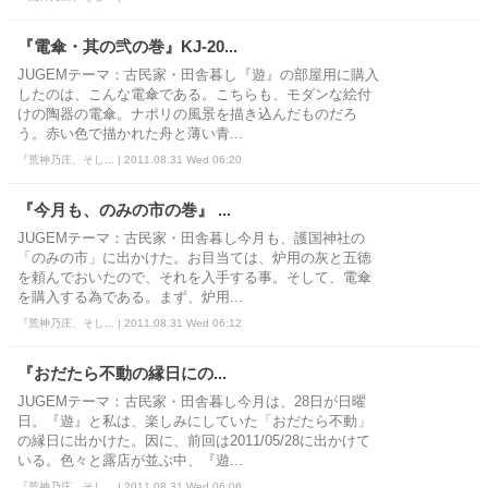
『電傘・其の弐の巻』KJ-20...
JUGEMテーマ：古民家・田舎暮し『遊』の部屋用に購入
したのは、こんな電傘である。こちらも、モダンな絵付
けの陶器の電傘。ナポリの風景を描き込んだものだろ
う。赤い色で描かれた舟と薄い青...
『荒神乃庄、そし... | 2011.08.31 Wed 06:20
『今月も、のみの市の巻』 ...
JUGEMテーマ：古民家・田舎暮し今月も、護国神社の
「のみの市」に出かけた。お目当ては、炉用の灰と五徳
を頼んでおいたので、それを入手する事。そして、電傘
を購入する為である。まず、炉用...
『荒神乃庄、そし... | 2011.08.31 Wed 06:12
『おだたら不動の縁日にの...
JUGEMテーマ：古民家・田舎暮し今月は、28日が日曜
日。『遊』と私は、楽しみにしていた「おだたら不動」
の縁日に出かけた。因に、前回は2011/05/28に出かけて
いる。色々と露店が並ぶ中、『遊...
『荒神乃庄、そし... | 2011.08.31 Wed 06:06