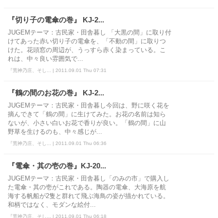
『切り子の電傘の巻』 KJ-2...
JUGEMテーマ：古民家・田舎暮し 「大黒の間」に取り付
けてあった赤い切り子の電傘を、「不動の間」に取りつ
けた。花頭窓の周辺が、うっすら赤く染まっている。こ
れは、中々良い雰囲気で...
『荒神乃庄、そし... | 2011.09.01 Thu 07:31
『鶴の間のお花の巻』 KJ-2...
JUGEMテーマ：古民家・田舎暮し今回は、野に咲く花を
摘んできて「鶴の間」に生けてみた。お花の名前は知ら
ないが、小さい白いお花で香りが良い。「鶴の間」に山
野草を生けるのも、中々感じが...
『荒神乃庄、そし... | 2011.09.01 Thu 06:36
『電傘・其の壱の巻』KJ-20...
JUGEMテーマ：古民家・田舎暮し「のみの市」で購入し
た電傘・其の壱がこれである。陶器の電傘、大海原を航
海する帆船が2隻と群れて飛ぶ海鳥の姿が描かれている。
和柄ではなく、モダンな絵付...
『荒神乃庄、そし... | 2011.09.01 Thu 06:18