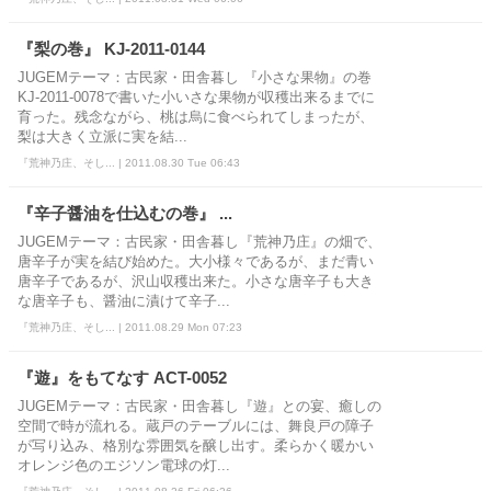
『梨の巻』 KJ-2011-0144
JUGEMテーマ：古民家・田舎暮し 『小さな果物』の巻
KJ-2011-0078で書いた小いさな果物が収穫出来るまでに
育った。残念ながら、桃は烏に食べられてしまったが、
梨は大きく立派に実を結...
『荒神乃庄、そし... | 2011.08.30 Tue 06:43
『辛子醤油を仕込むの巻』 ...
JUGEMテーマ：古民家・田舎暮し『荒神乃庄』の畑で、
唐辛子が実を結び始めた。大小様々であるが、まだ青い
唐辛子であるが、沢山収穫出来た。小さな唐辛子も大き
な唐辛子も、醤油に漬けて辛子...
『荒神乃庄、そし... | 2011.08.29 Mon 07:23
『遊』をもてなす ACT-0052
JUGEMテーマ：古民家・田舎暮し『遊』との宴、癒しの
空間で時が流れる。蔵戸のテーブルには、舞良戸の障子
が写り込み、格別な雰囲気を醸し出す。柔らかく暖かい
オレンジ色のエジソン電球の灯...