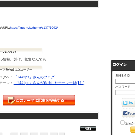
URL:
https://jugem.jp/theme/c137/1092/
ル情報、製作、収集なんでも
JUGEM ID
ログへ：
「144tips」さんのブログ
テーマ：
「144tips」さんが作成したテーマ一覧(1件)
パスワード
次回か