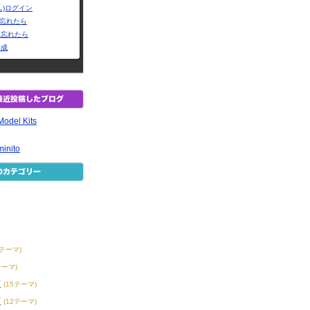
L)ログイン
Dを忘れたら
を忘れたら
作成
Model Kits
nito
8テーマ)
テーマ)
賞
(15テーマ)
賞
(12テーマ)