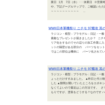
業日 1月 7日（水）･･･ 休業日 ※
や、下記グーグルマップで、ご確認いただ
～～～～～～～～～～ ...
WWII日本軍機祭り ニチモ 97艦攻 其
ラジコン・模型：プラモデル：日記・一般 
素敵なプレゼントが届きましたか？ ニチ
リア化をするのでその辺りの加工作業に入
ットの隔壁がある部分の パーツをセット
ではこの部位は機体に パーツ化されていま
WWII日本軍機祭り ニチモ 97艦攻 其
ラジコン・模型：プラモデル：日記・一般 い
ょっとだけすすみました。 ▲昨日と代り
した ▲隙間が開いていたところをエポキ
なくてよいので最近はこの方法です。 さ
もりですが、塗装をどうする？なのです ハ