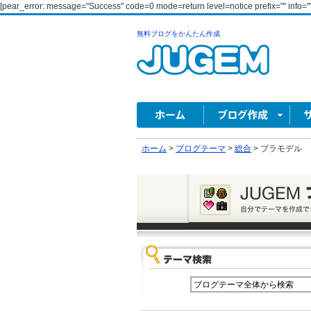
[pear_error: message="Success" code=0 mode=return level=notice prefix="" info=""
無料ブログをかんたん作成
ホーム
>
ブログテーマ
>
総合
>
プラモデル