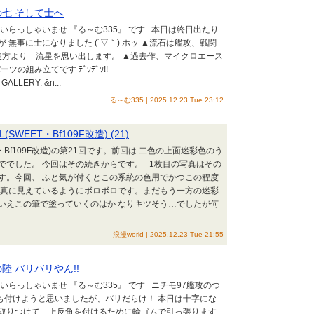
の七 そして士へ
いらっしゃいませ 『る～む335』 です 本日は終日出たり
無事に士になりました (´▽｀) ホッ ▲流石は艦攻、戦闘
後方より 流星を思い出します。 ▲過去作、マイクロエース
の組み立てです ﾃﾞﾜﾃﾞﾜ!!
** GALLERY: &n...
る～む335 | 2025.12.23 Tue 23:12
SWEET・Bf109F改造) (21)
ET・Bf109F改造)の第21回です。前回は 二色の上面迷彩色のう
ででした。 今回はその続きからです。 1枚目の写真はその
す。今回、 ふと気が付くとこの系統の色用でかつこの程度
写真に見えているようにボロボロです。まだもう一方の迷彩
いえこの筆で塗っていくのはか なりキツそう…でしたが何
浪漫world | 2025.12.23 Tue 21:55
の陸 バリバリやん!!
らっしゃいませ 『る～む335』 です ニチモ97艦攻のつ
も付けようと思いましたが、バリだらけ！ 本日は十字にな
主翼を取りつけて、上反角を付けるために輪ゴムで引っ張ります