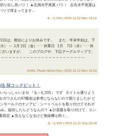
切り出し前バリ！ ▲左側水平尾翼 バリ！ 左右水平尾翼は
リで埋まってます...
る～む335 | 2025.12.22 Mon 23:12
月22日は、都合によりお休みです。 また、年末年始は、下
 ～ 1月 2日（金）･･･ 休業日 1月 7日（水）･･･ 休
ございますが、 このブログや、下記グーグルマップで、
～～～～～～～～～～～～～～～～～～～～～～～～～
AXIAL Plastic Model Kits | 2025.12.22 Mon 10:19
其の伍 脱コックピット！
いらっしゃいませ 『る～む335』 です タイトル通りよう
 ハセガワさんの97艦攻は参考にならないので困りましたが ど
インモールドのナノアビ・シートベルトを取り付けてそれぞ
のみ。旋回したらどうなんの？ ▲計器盤を取り付けて、エン
固定 ▲見えなくなるけど無線機も軽く...
る～む335 | 2025.12.21 Sun 22:49