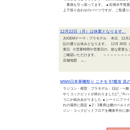
裏側も引っ張ってます。 ▲右側水平尾翼
上下張り合わせのパーツですが、ご覧通りバ
12月22日（月）は休業となります。
JUGEMテーマ：プラモデル 本日、12
記の通りお休みとなります。 12月 30日（火）
業日 ※営業時間や営業日の、急な変更も
ご確認いただけます。 ～～～～～～
店舗地図 →...
WWII日本軍機祭り ニチモ 97艦攻 
ラジコン・模型：プラモデル：日記・一般 
やくコックピットが終わりました(;^_^A
うにか組みあがりました ▲シートにファ
れの場所に固定 ▲2・3番席は腰のベルト
ジン・コックピットフロアを機体半分に接着