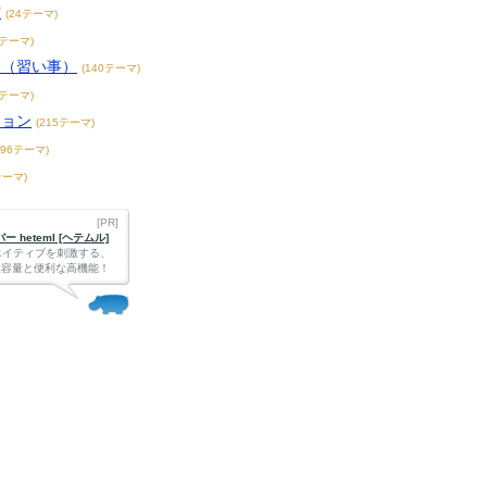
賞
(24テーマ)
3テーマ)
こ（習い事）
(140テーマ)
4テーマ)
ション
(215テーマ)
396テーマ)
テーマ)
[PR]
 heteml [ヘテムル]
エイティブを刺激する、
Bの大容量と便利な高機能！