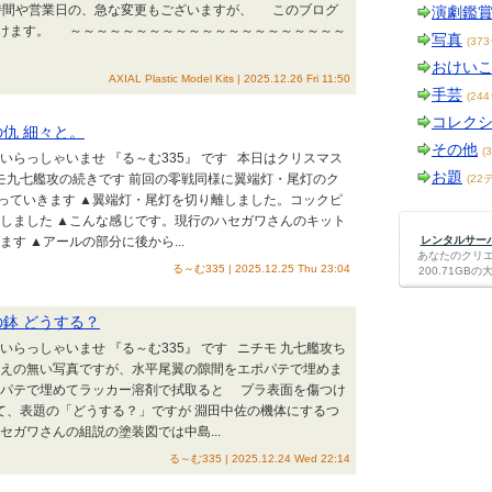
営業時間や営業日の、急な変更もございますが、 このブログ
演劇鑑
けます。 ～～～～～～～～～～～～～～～～～～～～～
写真
(37
おけい
AXIAL Plastic Model Kits | 2025.12.26 Fri 11:50
手芸
(24
コレク
の仇 細々と。
その他
(
いらっしゃいませ 『る～む335』 です 本日はクリスマス
お題
モ九七艦攻の続きです 前回の零戦同様に翼端灯・尾灯のク
(22
っていきます ▲翼端灯・尾灯を切り離しました。コックピ
しました ▲こんな感じです。現行のハセガワさんのキット
す ▲アールの部分に後から...
レンタルサーバー
あなたのクリ
る～む335 | 2025.12.25 Thu 23:04
200.71G
の鉢 どうする？
らっしゃいませ 『る～む335』 です ニチモ 九七艦攻ち
映えの無い写真ですが、水平尾翼の隙間をエポパテで埋めま
シパテで埋めてラッカー溶剤で拭取ると プラ表面を傷つけ
て、表題の「どうする？」ですが 淵田中佐の機体にするつ
セガワさんの組説の塗装図では中島...
る～む335 | 2025.12.24 Wed 22:14