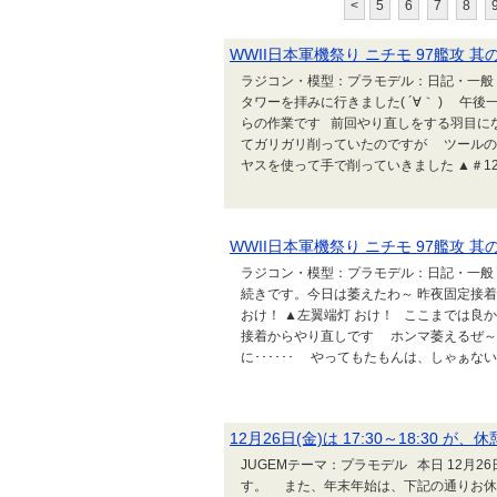
<
5
6
7
8
WWII日本軍機祭り ニチモ 97艦攻 其
ラジコン・模型：プラモデル：日記・一般 
タワーを拝みに行きました( ´∀｀ ) 
らの作業です 前回やり直しをする羽目に
てガリガリ削っていたのですが ツールの
ヤスを使って手で削っていきました ▲＃120.
WWII日本軍機祭り ニチモ 97艦攻 其
ラジコン・模型：プラモデル：日記・一般 
続きです。今日は萎えたわ～ 昨夜固定接
おけ！ ▲左翼端灯 おけ！ ここまでは良かっ
接着からやり直しです ホンマ萎えるぜ～
に･･････ やってもたもんは、しゃぁないの
12月26日(金)は 17:30～18:30 が
JUGEMテーマ：プラモデル 本日 12月26
す。 また、年末年始は、下記の通りお休みとな