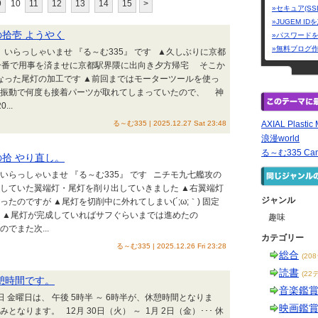
9
10
11
12
13
14
15
>
»セキュア(SS
»JUGEM I
の拾壱 ようやく
»パスワード
»無料ブログ
いらっしゃいませ 『る～む335』 です ▲久しぶりに京都
午後一番で用事を済ませに京都駅界隈に出向き夕方帰宅 そこか
なった尾灯の加工です ▲前回まではモーターツールを使っ
振動で何度も接着パーツが取れてしまっていたので、 神
..
る～む335 | 2025.12.27 Sat 23:48
AXIAL Plastic 
浪漫world
る～む335 Cami
の拾 やり直し。
いらっしゃいませ 『る～む335』 です ニチモ九七艦攻の
着していた翼端灯・尾灯を削り出していきました ▲右翼端灯
ジャンル
たのですが ▲尾灯を切削中に外れてしまい(´;ω;｀) 固定
 ▲尾灯が完成していればサフぐらいまでは進めたの
趣味
でまた次...
カテゴリー
る～む335 | 2025.12.26 Fri 23:28
総合
(20
読書
(22
、休憩時間です。
音楽鑑
日 金曜日は、 午後 5時半 ～ 6時半が、休憩時間となりま
映画鑑
ります。 12月 30日（火） ～ 1月 2日（金）･･･ 休