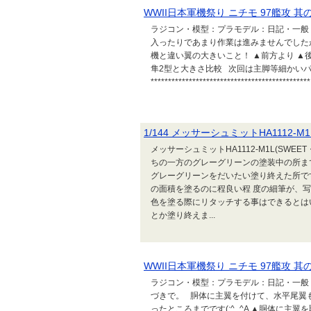
WWII日本軍機祭り ニチモ 97艦攻 其
ラジコン・模型：プラモデル：日記・一般 
入ったりであまり作業は進みませんでしたが 
機と違い翼の大きいこと！ ▲前方より ▲
隼2型と大きさ比較 次回は主脚等細かいパーツ
********************************************
1/144 メッサーシュミットHA1112-M1L(
メッサーシュミットHA1112-M1L(SWE
ちの一方のグレーグリーンの塗装中の所ま
グレーグリーンをだいたい塗り終えた所で
の面積を塗るのに程良い程 度の細筆が、
色を塗る際にリタッチする事はできるとは
とか塗り終えま...
WWII日本軍機祭り ニチモ 97艦攻 其
ラジコン・模型：プラモデル：日記・一般 い
づきで。 胴体に主翼を付けて、水平尾翼
ったところまでです(;^_^A ▲胴体に