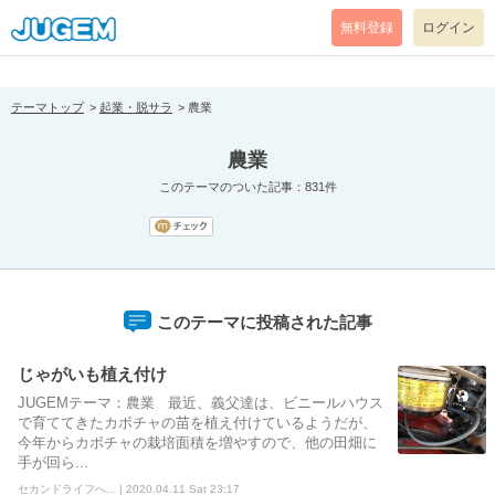
[pear_error: message="Success" code=0 mode=return level=notice
prefix="" info=""]
無料登録
ログイン
テーマトップ
起業・脱サラ
農業
農業
このテーマのついた記事：831件
このテーマに投稿された記事
じゃがいも植え付け
JUGEMテーマ：農業 最近、義父達は、ビニールハウス
で育ててきたカボチャの苗を植え付けているようだが、
今年からカボチャの栽培面積を増やすので、他の田畑に
手が回ら...
セカンドライフへ... | 2020.04.11 Sat 23:17