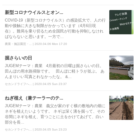
新型コロナウイルスとオン...
COVID-19（新型コロナウイルス）の感染拡大で、人の行
動や接触に大きな制限がかかっています（4月6日現
在）。難局を乗り切るため全国民が行動を抑制しなけれ
ばならないと思います。一方で...
農業・施設園芸・... | 2020.04.06 Mon 17:20
掘さらいの日
JUGEMテーマ：農業 4月最初の日曜は掘さらいの日。
田んぼの用水路掃除です。 田んぼに軽トラが並ぶ。 あ
んまりいい写真とれなかったな。 &...
セカンドライフへ... | 2020.04.05 Sun 23:37
ねぎ植え（兼テーラーのテ...
JUGEMテーマ：農業 義父が家のすぐ横の敷地内の畑に
ネギを植えたいようです。 ネギは深く溝を掘って、その
谷間にネギを植え、育つごとに土をかけてあげて、白い
部分を長...
セカンドライフへ... | 2020.04.05 Sun 23:23