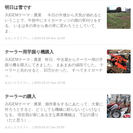
明日は雪です
JUGEMテーマ：農業 今日の午後から天気が崩れると
いうことで、午前中にタイガーナッツの畑の草刈りをす
る。 いまは冬の草から春の草に変わろうとしていて、
ま...
セカンドライフへ... | 2020.03.29 Sun 11:00
テーラー用芋掘り機購入
JUGEMテーマ：農業 昨日、中古屋からテーラー用の芋
掘り機を購入してきました。 まあまあの値段でした。 テ
ーラーと合わせると、10万かかった。 すべてタイガーナ
ッ...
セカンドライフへ... | 2020.03.15 Sun 22:56
テーラーの購入
JUGEMテーマ：農業 畑作業をするにあたって、大量に
作ろうとすると、どうしても機械に頼らないといけなく
なる。 現在我が家にある主な農業機械は、下記の通り
（だと思う）...
セカンドライフへ... | 2020.03.07 Sat 23:50