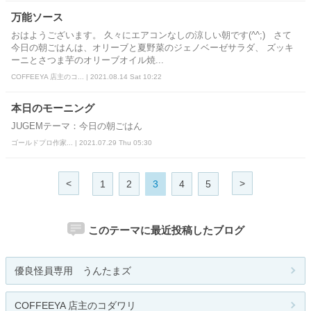
万能ソース
おはようございます。 久々にエアコンなしの涼しい朝です(^^;) さて
今日の朝ごはんは、オリーブと夏野菜のジェノベーゼサラダ、 ズッキ
ーニとさつま芋のオリーブオイル焼...
COFFEEYA 店主のコ... | 2021.08.14 Sat 10:22
本日のモーニング
JUGEMテーマ：今日の朝ごはん
ゴールドプロ作家... | 2021.07.29 Thu 05:30
<
>
1
2
3
4
5
このテーマに最近投稿したブログ
優良怪員専用 うんたまズ
COFFEEYA 店主のコダワリ