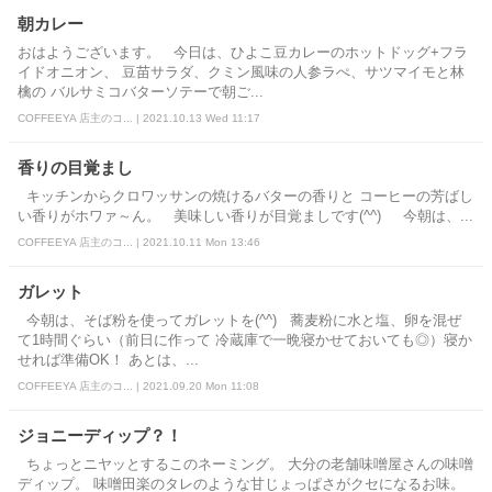
朝カレー
おはようございます。 今日は、ひよこ豆カレーのホットドッグ+フラ
イドオニオン、 豆苗サラダ、クミン風味の人参ラぺ、サツマイモと林
檎の バルサミコバターソテーで朝ご...
COFFEEYA 店主のコ... | 2021.10.13 Wed 11:17
香りの目覚まし
キッチンからクロワッサンの焼けるバターの香りと コーヒーの芳ばし
い香りがホワァ～ん。 美味しい香りが目覚ましです(^^) 今朝は、...
COFFEEYA 店主のコ... | 2021.10.11 Mon 13:46
ガレット
今朝は、そば粉を使ってガレットを(^^) 蕎麦粉に水と塩、卵を混ぜ
て1時間ぐらい（前日に作って 冷蔵庫で一晩寝かせておいても◎）寝か
せれば準備OK！ あとは、...
COFFEEYA 店主のコ... | 2021.09.20 Mon 11:08
ジョニーディップ？！
ちょっとニヤッとするこのネーミング。 大分の老舗味噌屋さんの味噌
ディップ。 味噌田楽のタレのような甘じょっぱさがクセになるお味。