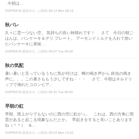
今朝は...
COFFEEYA 店主のコ... | 2021.09.13 Mon 08:14
秋バレ
久々に雲一つない空。 気持ちの良い秋晴れです！ さて 今日の朝ご
はんは、パンケーキ＆デリ プレート。 アーモンドミルクを入れて焼い
たパンケーキに美味...
COFFEEYA 店主のコ... | 2021.09.07 Tue 09:49
秋の気配
暑い暑いと言っているうちに気が付けば、蝉の鳴き声から 鈴虫の鳴き
声に。。。この暑さももう少しですね・・・ さて、今朝はネルドリ
ップで淹れたコロンビア...
COFFEEYA 店主のコ... | 2021.08.31 Tue 08:50
早朝の虹
早朝、雨上がりでもないのに西の空に虹がっ。 これは、西の方角に雨
雲があると起こる現象なんだとか。 早起きをすると良いことあります
ね（＾＾） &...
COFFEEYA 店主のコ... | 2021.08.23 Mon 13:42