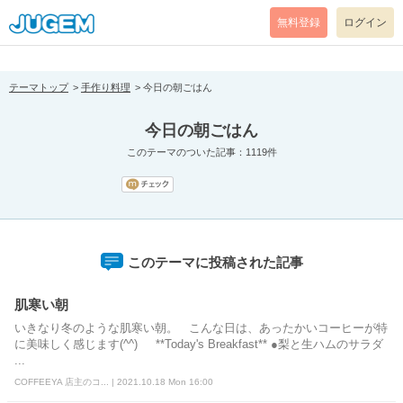
[pear_error: message="Success" code=0 mode=return level=notice
prefix="" info=""]
無料登録
ログイン
テーマトップ
手作り料理
今日の朝ごはん
今日の朝ごはん
このテーマのついた記事：1119件
このテーマに投稿された記事
肌寒い朝
いきなり冬のような肌寒い朝。 こんな日は、あったかいコーヒーが特
に美味しく感じます(^^) **Today's Breakfast** ●梨と生ハムのサラダ
...
COFFEEYA 店主のコ... | 2021.10.18 Mon 16:00