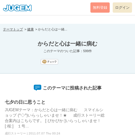
[pear_error: message="Success" code=0 mode=return level=notice
prefix="" info=""]
無料登録
ログイン
テーマトップ
健康
からだと心は一緒...
からだと心は一緒に病む
このテーマのついた記事：599件
このテーマに投稿された記事
七夕の日に思うこと
JUGEMテーマ：からだと心は一緒に病む スマイルシ
ョップ (^◇^)いらっしゃいませ！★ 成行ストーリー総
合案内はこちらです。 [:ぴかぴか:]いらっしゃいませ！
[:桜:] １号...
成行ストーリー | 2011.07.07 Thu 00:24