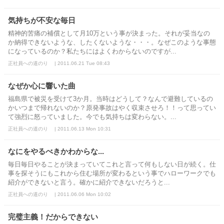
気持ちが不安な毎日
精神的苦痛の補償として月10万という事が決まった。それが妥当なの
か納得できないような、したくないような・・・。なぜこのような事態
になっているのか？私たちにはよくわからないのですが...
正社員への道のり | 2011.06.21 Tue 08:43
なぜか心に響いた曲
福島県で被災を受けて3か月。当時はどうして？なんで避難しているの
かいつまで帰れないのか？原発事故はやく収束させろ！！って思ってい
て強烈に怒っていました。今でも気持ちは変わらない。...
正社員への道のり | 2011.06.13 Mon 10:31
なにをやるべきかわからな...
毎日毎日やることが決まっていてこれと言って何もしない日が続く。仕
事を探そうにもこれから住む場所が変わるという事でハローワークでも
紹介ができないと言う。確かに紹介できないだろうと...
正社員への道のり | 2011.06.06 Mon 10:02
完璧主義！だからできない