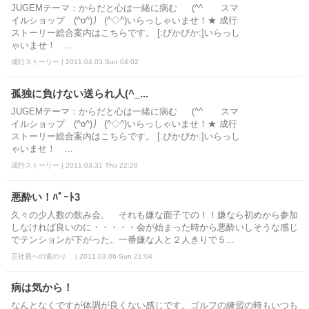
JUGEMテーマ：からだと心は一緒に病む (^^ゞ スマ
イルショップ (^o^)丿 (^◇^)いらっしゃいませ！★ 成行
ストーリー総合案内はこちらです。 [:ぴかぴか:]いらっし
ゃいませ！ ...
成行ストーリー | 2011.04.03 Sun 04:02
孤独に負けない送られ人(^_...
JUGEMテーマ：からだと心は一緒に病む (^^ゞ スマ
イルショップ (^o^)丿 (^◇^)いらっしゃいませ！★ 成行
ストーリー総合案内はこちらです。 [:ぴかぴか:]いらっし
ゃいませ！ ...
成行ストーリー | 2011.03.31 Thu 22:28
悪酔い！ﾊﾟｰﾄ3
久々の少人数の飲み会。 それも嫌な面子での！！嫌なら初めから参加
しなければ良いのに・・・・・会が始まった時から悪酔いしそうな感じ
でテンションが下がった。一番嫌な人と２人きりで５...
正社員への道のり | 2011.03.06 Sun 21:04
病は気から！
なんとなくですが体調が良くない感じです。ゴルフの練習の時もいつも