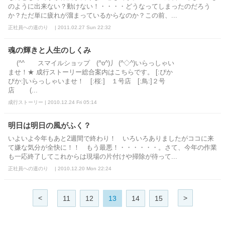
のように出来ない？動けない！・・・・どうなってしまったのだろう
か？ただ単に疲れが溜まっているからなのか？この前、...
正社員への道のり | 2011.02.27 Sun 22:32
魂の輝きと人生のしくみ
(^^ゞ スマイルショップ (^o^)丿 (^◇^)いらっしゃい
ませ！★ 成行ストーリー総合案内はこちらです。 [:ぴか
ぴか:]いらっしゃいませ！ [:桜:] １号店 [:鳥:]２号
店 (...
成行ストーリー | 2010.12.24 Fri 05:14
明日は明日の風がふく？
いよいよ今年もあと2週間で終わり！ いろいろありましたがココに来
て嫌な気分が全快に！！ もう最悪！・・・・・・。さて、今年の作業
も一応終了してこれからは現場の片付けや掃除が待って...
正社員への道のり | 2010.12.20 Mon 22:24
<
>
11
12
13
14
15