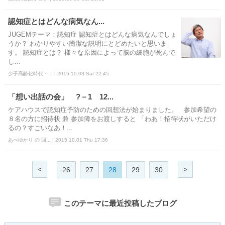
認知症とはどんな病気なん...
JUGEMテーマ：認知症 認知症とはどんな病気なんでしょ
うか？ わかりやすい簡潔な説明にとどめたいと思いま
す。 認知症とは？ 様々な原因によって脳の細胞が死んで
し...
少子高齢化時代・... | 2015.10.03 Sat 22:45
「想い出話の会」 ?－1 12...
ケアハウスで認知症予防のための回想法が始まりました。 参加希望の
８名の方に招待状 兼 参加簿をお渡しすると 「わあ！招待状がいただけ
るの？すごいなあ！...
あべゆかり の 回... | 2015.10.01 Thu 17:36
<
>
26
27
28
29
30
このテーマに最近投稿したブログ