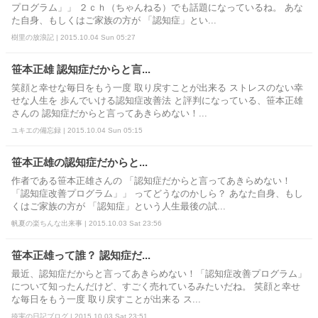
プログラム」」 ２ｃｈ（ちゃんねる）でも話題になっているね。 あな
た自身、もしくはご家族の方が 「認知症」とい...
樹里の放浪記 | 2015.10.04 Sun 05:27
笹本正雄 認知症だからと言...
笑顔と幸せな毎日をもう一度 取り戻すことが出来る ストレスのない幸
せな人生を 歩んでいける認知症改善法 と評判になっている、笹本正雄
さんの 認知症だからと言ってあきらめない！...
ユキエの備忘録 | 2015.10.04 Sun 05:15
笹本正雄の認知症だからと...
作者である笹本正雄さんの 「認知症だからと言ってあきらめない！
「認知症改善プログラム」」 ってどうなのかしら？ あなた自身、もし
くはご家族の方が 「認知症」という人生最後の試...
帆夏の楽ちんな出来事 | 2015.10.03 Sat 23:56
笹本正雄って誰？ 認知症だ...
最近、認知症だからと言ってあきらめない！「認知症改善プログラム」
について知ったんだけど、すごく売れているみたいだね。 笑顔と幸せ
な毎日をもう一度 取り戻すことが出来る ス...
捺実の日記ブログ | 2015.10.03 Sat 23:51