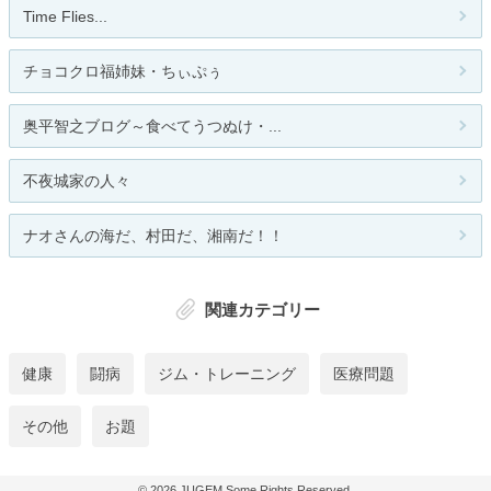
Time Flies...
チョコクロ福姉妹・ちぃぷぅ
奥平智之ブログ～食べてうつぬけ・...
不夜城家の人々
ナオさんの海だ、村田だ、湘南だ！！
関連カテゴリー
健康
闘病
ジム・トレーニング
医療問題
その他
お題
© 2026
JUGEM
Some Rights Reserved.