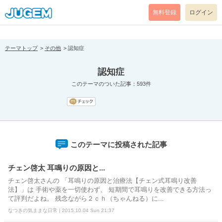
[pear_error: message="Success" code=0 mode=return level=notice
prefix="" info=""]
無料登録
ログイン
テーマトップ
その他
認知症
認知症
このテーマのついた記事：593件
このテーマに投稿された記事
チェン啓太 耳鳴りの原因と...
チェン啓太さんの 「耳鳴りの原因と治療法【チェン式耳鳴り改善
法】」は 手術や薬を一切使わず、 短期間で耳鳴りを改善できる方法っ
て評判だよね。 残念ながら２ｃｈ（ちゃんねる）に...
なつきの気ままな日常 | 2015.10.04 Sun 21:37