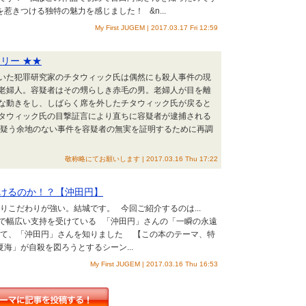
惹きつける独特の魅力を感じました！ &n...
My First JUGEM | 2017.03.17 Fri 12:59
リー ★★
いた犯罪研究家のチタウィック氏は偶然にも殺人事件の現
老婦人。容疑者はその甥らしき赤毛の男。老婦人が目を離
な動きをし、しばらく席を外したチタウィック氏が戻ると
タウィック氏の目撃証言により直ちに容疑者が逮捕される
疑う余地のない事件を容疑者の無実を証明するために再調
敬称略にてお願いします | 2017.03.16 Thu 17:22
けるのか！？【沖田円】
こだわりが強い。結城です。 今回ご紹介するのは...
で幅広い支持を受けている 「沖田円」さんの「一瞬の永遠
て、「沖田円」さんを知りました 【この本のテーマ、特
海」が自殺を図ろうとするシーン...
My First JUGEM | 2017.03.16 Thu 16:53