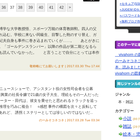
»セキュア(SS
36
37
38
39
40
41
42
>
»JUGEM I
»パスワード
»無料ブログ
博学な大学教授悟、スポーツ万能の体育教師勲。四人の父
れ込む。学校に来ない同級生、目撃した鞄のすり替え、ガ
由紀夫自身も事件に巻き込まれていくが……。 あとがきに
。「ゴールデンスランバー」以降の作品が第二期となるら
作も読んでいなかった。 と言うことで自分にとっては本作
vivahorn
のーみそコネ
敬称略にてお願いします | 2017.03.30 Thu 17:44
本、読みまし
vivahorn 
組のニュースショーで、アシスタント役の女性司会者を公募
ジャンル
川興業の社長令嬢で21歳の女子大生、理絵もその一人だった
ポーター・田代は、彼女を乗せたと思われるトラックを追っ
本・雑誌
推理を巧みに複合！ ○感想 事件の構図を次々と反転して
カテゴリー
れど、 誘拐ミステリーとしては珍しいのではないだ...
小説
(86
のーみそコネコネ | 2017.03.28 Tue 03:34
雑誌
(28
絵本・