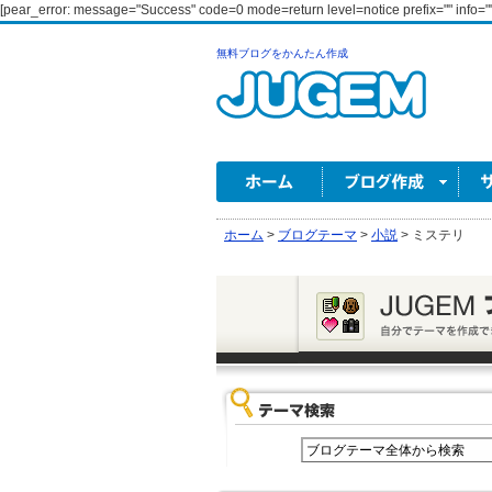
[pear_error: message="Success" code=0 mode=return level=notice prefix="" info=""
無料ブログをかんたん作成
ホーム
>
ブログテーマ
>
小説
>
ミステリ