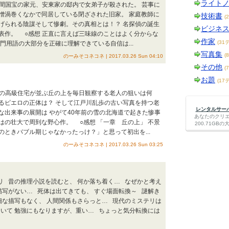
ライト
の人間国宝の家元、安東家の邸内で女弟子が殺された。 芸事に
憎渦巻くなかで同居している閉ざされた旧家。 家庭教師に
技術書
(
げられる陰謀そして惨劇。その真相とは！？ 名探偵の誕生
ビジネ
表作。 ○感想 正直に言えば三味線のことはよく分からな
作家
(31
門用語の大部分を正確に理解できている自信は...
写真集
(
のーみそコネコネ | 2017.03.26 Sun 04:10
その他
(
お題
(17
郊外の高級住宅が並ぶ丘の上を毎日観察する老人の狙いは何
るピエロの正体は？ そして江戸川乱歩の古い写真を持つ老
レンタルサーバー
な出来事の展開は やがて40年前の雪の北海道で起きた惨事
あなたのクリ
はの壮大で周到な野心作。 ○感想 「一章 丘の上」 不景
200.71G
ときバブル期じゃなかったっけ？」と思って初出を...
のーみそコネコネ | 2017.03.26 Sun 03:25
テリ 昔の推理小説を読むと、 何か落ち着く… なぜかと考え
描写がない… 死体は出てきても、 すぐ場面転換～ 謎解き
細な描写もなく、 人間関係もさらっと… 現代のミステリは
いて 勉強にもなりますが、重い… ちょっと気分転換には
。