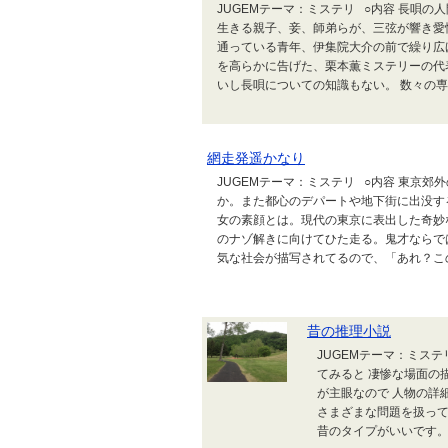
JUGEMテーマ：ミステリ ○内容 長唄
生きる親子、妾、師弟らが、三弦が響き愛
通っている青年、伊集院大介の前で繰り広
を高らかに告げた、栗本薫ミステリーの代
いし長唄についての知識もない。 数々の専
網走発遥かなり
JUGEMテーマ：ミステリ ○内容 東京
か。また都心のデパートや地下街に出没す
女の素顔とは。現代の東京に表出した奇妙
のナゾ解きに向けてひた走る。鬼才ならで
気な社会が描写されてるので、「あれ？この
昔の推理小説
JUGEMテーマ：ミス
てみると 凄惨な場面の
が主眼なので 人物の詳
さまざまな問題を扱って
昔のタイプがいいです