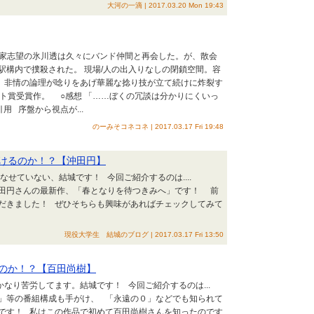
大河の一滴 | 2017.03.20 Mon 19:43
小説家志望の氷川透は久々にバンド仲間と再会した。が、散会
駅構内で撲殺された。 現場/人の出入りなしの閉鎖空間。容
？ 非情の論理が唸りをあげ華麗な捻り技が立て続けに炸裂す
スト賞受賞作。 ○感想 「……ぼくの冗談は分かりにくいっ
 序盤から視点が...
のーみそコネコネ | 2017.03.17 Fri 19:48
けるのか！？【沖田円】
なせていない、結城です！ 今回ご紹介するのは....
田円さんの最新作、「春となりを待つきみへ」です！ 前
だきました！ ぜひそちらも興味があればチェックしてみて
現役大学生 結城のブログ | 2017.03.17 Fri 13:50
のか！？【百田尚樹】
なり苦労してます。結城です！ 今回ご紹介するのは...
」等の番組構成も手がけ、 「永遠の０」などでも知られて
です！ 私はこの作品で初めて百田尚樹さんを知ったのです