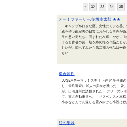
<
32
33
34
35
オー！ファーザー/伊坂幸太郎 ★★
ギャンブル好きな鷹、女性にモテる葵、
親を持つ由紀夫の日常におかしな事件が紛
ラの悪い男たちに囲まれた友達。やがて
よると作者の第一期を締め括る作品だとか
しいが、調べてみたら第二期の作品は一
もい...
複合誘拐
JUGEMテーマ：ミステリ ○内容 生番
し、最終審査に10人の美女が残った。 及
が、出演直前に誘拐された！ フリーのレ
て、東北自動車道へ。―サスペンスと本格
小さなどんでん返しを畳み掛ける小説は数あ
絃の聖域