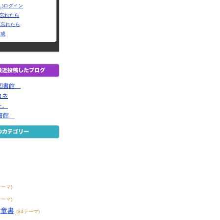
L)ログイン
Dを忘れたら
を忘れたら
作成
 の図書館
コネ
た。
の図書館
テーマ)
テーマ)
児童書
(34テーマ)