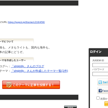
URL:
https://jugem.jp/theme/c216/456/
格も、メタもライトも、国内も海外も。
本の記事にどうぞ。
JUGEM ID
ログへ：
「virginity」さんのブログ
パスワード
テーマ：
「virginity」さんが作成したテーマ一覧(1件)
次回か