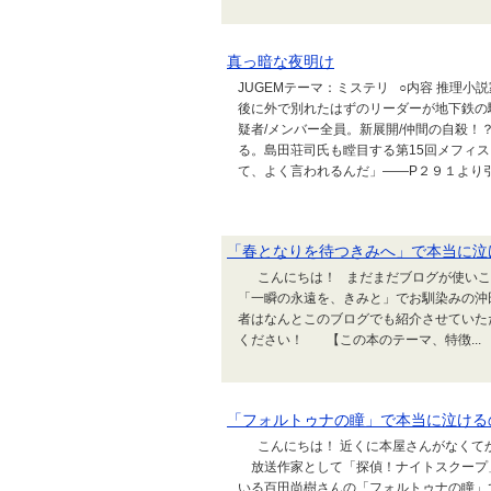
真っ暗な夜明け
JUGEMテーマ：ミステリ ○内容 推理
後に外で別れたはずのリーダーが地下鉄の
疑者/メンバー全員。新展開/仲間の自殺！
る。島田荘司氏も瞠目する第15回メフィ
て、よく言われるんだ」――P２９１より引用
「春となりを待つきみへ」で本当に泣
こんにちは！ まだまだブログが使いこ
「一瞬の永遠を、きみと」でお馴染みの沖
者はなんとこのブログでも紹介させていた
ください！ 【この本のテーマ、特徴...
「フォルトゥナの瞳」で本当に泣ける
こんにちは！ 近くに本屋さんがなくてか
放送作家として「探偵！ナイトスクープ
いる百田尚樹さんの「フォルトゥナの瞳」