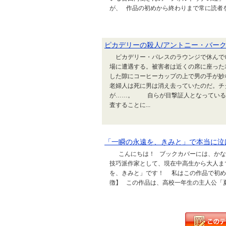
が、 作品の初めから終わりまで常に読者を
ピカデリーの殺人/アントニー・バーク
ピカデリー・パレスのラウンジで休んで
場に遭遇する。被害者は近くの席に座った
した隙にコーヒーカップの上で男の手が妙
老婦人は死に男は消え去っていたのだ。チ
が……。 自らが目撃証人となっている
査することに...
「一瞬の永遠を、きみと」で本当に泣
こんにちは！ ブックカバーには、かなり
技巧派作家として、現在中高生から大人ま
を、きみと」です！ 私はこの作品で初め
徴】 この作品は、高校一年生の主人公「夏