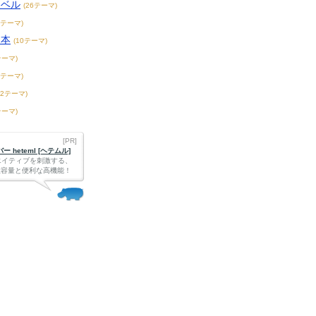
ノベル
(26テーマ)
2テーマ)
ス本
(10テーマ)
テーマ)
8テーマ)
72テーマ)
テーマ)
[PR]
 heteml [ヘテムル]
エイティブを刺激する、
Bの大容量と便利な高機能！