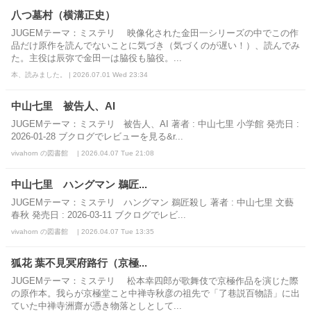
八つ墓村（横溝正史）
JUGEMテーマ：ミステリ 映像化された金田一シリーズの中でこの作
品だけ原作を読んでないことに気づき（気づくのが遅い！）、読んでみ
た。主役は辰弥で金田一は脇役も脇役。...
本、読みました。 | 2026.07.01 Wed 23:34
中山七里 被告人、AI
JUGEMテーマ：ミステリ 被告人、AI 著者 : 中山七里 小学館 発売日 :
2026-01-28 ブクログでレビューを見る&r...
vivahorn の図書館 | 2026.04.07 Tue 21:08
中山七里 ハングマン 鵜匠...
JUGEMテーマ：ミステリ ハングマン 鵜匠殺し 著者 : 中山七里 文藝
春秋 発売日 : 2026-03-11 ブクログでレビ...
vivahorn の図書館 | 2026.04.07 Tue 13:35
狐花 葉不見冥府路行（京極...
JUGEMテーマ：ミステリ 松本幸四郎が歌舞伎で京極作品を演じた際
の原作本。我らが京極堂こと中禅寺秋彦の祖先で「了巷説百物語」に出
ていた中禅寺洲齋が憑き物落としとして...