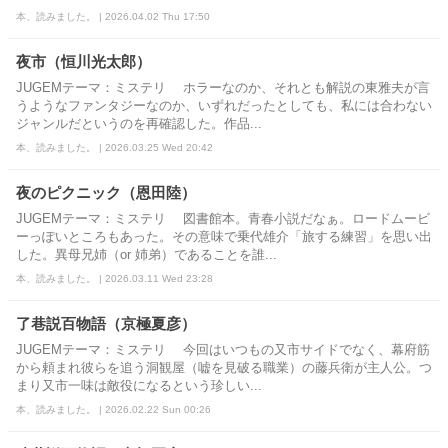
本、読みました。 | 2026.04.02 Thu 17:50
夜市（恒川光太郎）
JUGEMテーマ：ミステリ ホラーなのか、それとも解説の東雅夫が言
うようなファンタジーなのか、いずれだったとしても、私には合わない
ジャンルだというのを再確認した。作品...
本、読みました。 | 2026.03.25 Wed 20:42
夜のピクニック（恩田陸）
JUGEMテーマ：ミステリ 図書館本。青春小説だなぁ。ロードムービ
ーっぽいところもあった。その意味で乗代雄介「旅する練習」を思い出
した。異母兄姉（or 姉弟）であることを誰...
本、読みました。 | 2026.03.11 Wed 23:28
了巷説百物語（京極夏彦）
JUGEMテーマ：ミステリ 今回はいつもの又市サイドでなく、幕府筋
から頼まれ彼らを追う洞観屋（嘘を見破る職業）の藤兵衛が主人公。つ
まり又市一味は敵役になるという珍しい...
本、読みました。 | 2026.02.22 Sun 00:26