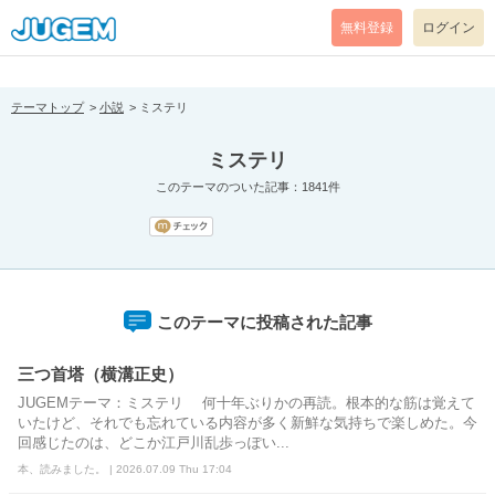
[pear_error: message="Success" code=0 mode=return level=notice
prefix="" info=""]
無料登録
ログイン
テーマトップ
小説
ミステリ
ミステリ
このテーマのついた記事：1841件
このテーマに投稿された記事
三つ首塔（横溝正史）
JUGEMテーマ：ミステリ 何十年ぶりかの再読。根本的な筋は覚えて
いたけど、それでも忘れている内容が多く新鮮な気持ちで楽しめた。今
回感じたのは、どこか江戸川乱歩っぽい...
本、読みました。 | 2026.07.09 Thu 17:04