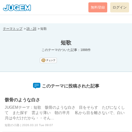
[pear_error: message="Success" code=0 mode=return level=notice
prefix="" info=""]
無料登録
ログイン
テーマトップ
詩・詞
短歌
短歌
このテーマのついた記事：1888件
このテーマに投稿された記事
骸骨のような白さ
JUGEMテーマ：短歌 骸骨のような白さ 目をそらす たびになくし
て また探す 雲より薄い 朝の半月 私から目を離さないで、白い
月は今だけだから・・そん...
短歌の小路 | 2026.03.10 Tue 09:07