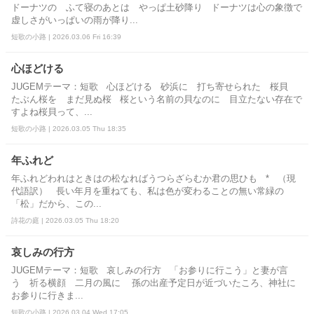
ドーナツの ふて寝のあとは やっぱ土砂降り ドーナツは心の象徴で
虚しさがいっぱいの雨が降り...
短歌の小路 | 2026.03.06 Fri 16:39
心ほどける
JUGEMテーマ：短歌 心ほどける 砂浜に 打ち寄せられた 桜貝
たぶん桜を まだ見ぬ桜 桜という名前の貝なのに 目立たない存在で
すよね桜貝って、...
短歌の小路 | 2026.03.05 Thu 18:35
年ふれど
年ふれどわれはときはの松なればうつらざらむか君の思ひも * （現
代語訳） 長い年月を重ねても、私は色が変わることの無い常緑の
「松」だから、この...
詩花の庭 | 2026.03.05 Thu 18:20
哀しみの行方
JUGEMテーマ：短歌 哀しみの行方 「お参りに行こう」と妻が言
う 祈る横顔 二月の風に 孫の出産予定日が近づいたころ、神社に
お参りに行きま...
短歌の小路 | 2026.03.04 Wed 17:05