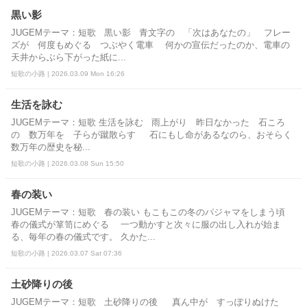
黒い影
JUGEMテーマ：短歌 黒い影 青文字の 「次はあなたの」 フレー
ズが 何度もめぐる つぶやく電車 何かの宣伝だったのか、電車の
天井からぶら下がった紙に...
短歌の小路 | 2026.03.09 Mon 16:26
生活を詠む
JUGEMテーマ：短歌 生活を詠む 雨上がり 昨日なかった 石ころ
の 数万年を 子らが蹴散らす 石にもし命があるなのら、おそらく
数万年の歴史を秘...
短歌の小路 | 2026.03.08 Sun 15:50
春の装い
JUGEMテーマ：短歌 春の装い もこもこの冬のパジャマをしまう頃
春の儀式が箪笥にめぐる 一つ動かすと次々に服の出し入れが始ま
る、毎年の春の儀式です。 久かた...
短歌の小路 | 2026.03.07 Sat 07:36
土砂降りの後
JUGEMテーマ：短歌 土砂降りの後 真ん中が すっぽりぬけた