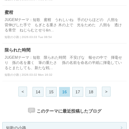
蜜柑
JUGEMテーマ：短歌 蜜柑 うれしいね 手のひらほどの 八朔を
背伸びした手で もぎとる重さ 木の上で 光をためた 八朔を 透け
る青空 ねじらむとせり&n...
短歌の小路 | 2026.03.03 Tue 08:54
限られた時間
JUGEMテーマ：短歌 限られた時間 不安げな 報せの中で 揮毫せ
り 孫の名を書く 筆の重たさ 孫の名前を命名の半紙に揮毫してい
るとまたしても、新たな戦...
短歌の小路 | 2026.03.02 Mon 16:32
<
>
14
15
16
17
18
このテーマに最近投稿したブログ
短歌の小路