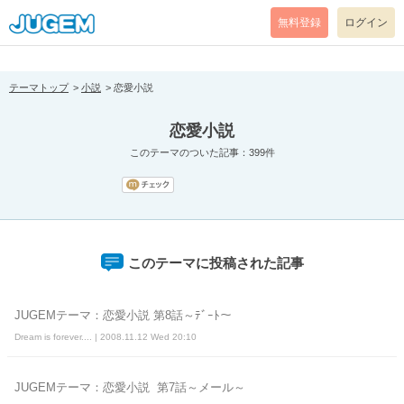
[pear_error: message="Success" code=0 mode=return level=notice
prefix="" info=""]
無料登録
ログイン
テーマトップ
小説
恋愛小説
恋愛小説
このテーマのついた記事：399件
このテーマに投稿された記事
JUGEMテーマ：恋愛小説 第8話～ﾃﾞｰﾄ～
Dream is forever.... | 2008.11.12 Wed 20:10
JUGEMテーマ：恋愛小説 第7話～メール～