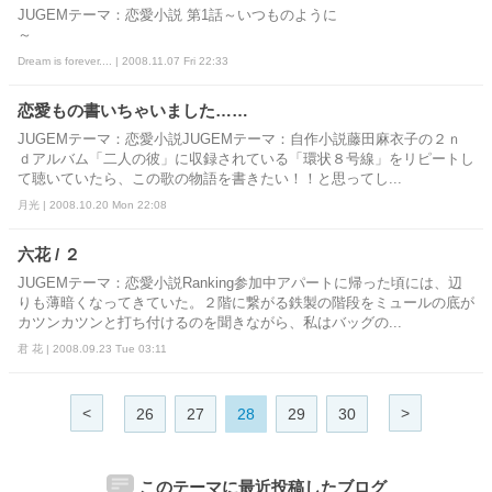
JUGEMテーマ：恋愛小説 第1話～いつものように
～
Dream is forever.... | 2008.11.07 Fri 22:33
恋愛もの書いちゃいました……
JUGEMテーマ：恋愛小説JUGEMテーマ：自作小説藤田麻衣子の２ｎ
ｄアルバム「二人の彼」に収録されている「環状８号線」をリピートし
て聴いていたら、この歌の物語を書きたい！！と思ってし...
月光 | 2008.10.20 Mon 22:08
六花 / ２
JUGEMテーマ：恋愛小説Ranking参加中アパートに帰った頃には、辺
りも薄暗くなってきていた。２階に繋がる鉄製の階段をミュールの底が
カツンカツンと打ち付けるのを聞きながら、私はバッグの...
君 花 | 2008.09.23 Tue 03:11
<
>
26
27
28
29
30
このテーマに最近投稿したブログ