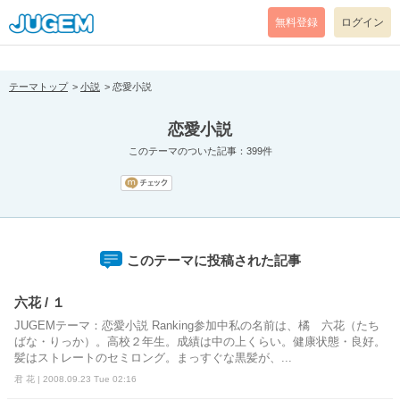
[pear_error: message="Success" code=0 mode=return level=notice
prefix="" info=""]
無料登録
ログイン
テーマトップ
小説
恋愛小説
恋愛小説
このテーマのついた記事：399件
このテーマに投稿された記事
六花 / １
JUGEMテーマ：恋愛小説 Ranking参加中私の名前は、橘 六花（たち
ばな・りっか）。高校２年生。成績は中の上くらい。健康状態・良好。
髪はストレートのセミロング。まっすぐな黒髪が、...
君 花 | 2008.09.23 Tue 02:16