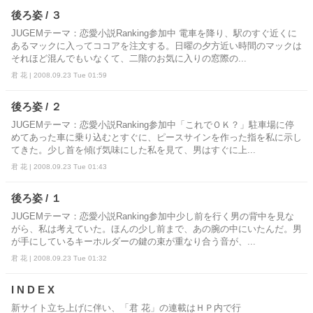
後ろ姿 / ３
JUGEMテーマ：恋愛小説Ranking参加中 電車を降り、駅のすぐ近くに
あるマックに入ってココアを注文する。日曜の夕方近い時間のマックは
それほど混んでもいなくて、二階のお気に入りの窓際の...
君 花 | 2008.09.23 Tue 01:59
後ろ姿 / ２
JUGEMテーマ：恋愛小説Ranking参加中「これでＯＫ？」駐車場に停
めてあった車に乗り込むとすぐに、ピースサインを作った指を私に示し
てきた。少し首を傾げ気味にした私を見て、男はすぐに上...
君 花 | 2008.09.23 Tue 01:43
後ろ姿 / １
JUGEMテーマ：恋愛小説Ranking参加中少し前を行く男の背中を見な
がら、私は考えていた。ほんの少し前まで、あの腕の中にいたんだ。男
が手にしているキーホルダーの鍵の束が重なり合う音が、...
君 花 | 2008.09.23 Tue 01:32
I N D E X
新サイト立ち上げに伴い、「君 花」の連載はＨＰ内で行