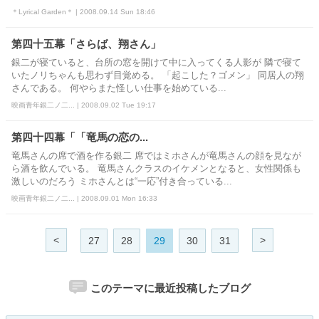
＊Lyrical Garden＊ | 2008.09.14 Sun 18:46
第四十五幕「さらば、翔さん」
銀二が寝ていると、台所の窓を開けて中に入ってくる人影が 隣で寝て
いたノリちゃんも思わず目覚める。 「起こした？ゴメン」 同居人の翔
さんである。 何やらまた怪しい仕事を始めている...
映画青年銀二ノ二... | 2008.09.02 Tue 19:17
第四十四幕「「竜馬の恋の...
竜馬さんの席で酒を作る銀二 席ではミホさんが竜馬さんの顔を見なが
ら酒を飲んでいる。 竜馬さんクラスのイケメンとなると、女性関係も
激しいのだろう ミホさんとは“一応”付き合っている...
映画青年銀二ノ二... | 2008.09.01 Mon 16:33
<
>
27
28
29
30
31
このテーマに最近投稿したブログ