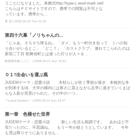
うことになりました。来栖式http://type-c.wool-mark.net/
こちらはＰＣサイトですので、携帯での閲覧は不可とな
っています。携帯から...
君 花 | 2008.09.23 Tue 01:28
第四十六幕「ノリちゃんの...
「じゃあ、そろそろ帰るね」 「ダメ、もう一軒付き合って、ミハの知
り合いがいるとこ」 「どこ？」 「ホストクラブ」 連れてこられたのは
新宿二丁目 歌舞伎町とは違った灯りが人々を...
映画青年銀二ノ二... | 2008.09.21 Sun 16:51
０１†出会いを運ぶ風
JUGEMテーマ：恋愛小説 木枯らしが吹く季節が過ぎ、本格的な冬
が到来する頃、大学の構内には寒さに震えながら足早に過ぎていくまば
らな人影が見受けられた。その中の一つ...
＊Lyrical Garden＊ | 2008.09.14 Sun 18:47
第一章 色褪せた世界
JUGEMテーマ：恋愛小説 新しい生活も順調です。 あれほど不
安だったのに、不思議ね。 もう一年が経とうとしています。 今年
も雪は降りそうにありません...