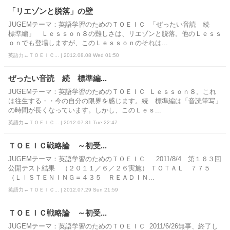
「リエゾンと脱落」の壁
JUGEMテーマ：英語学習のためのＴＯＥＩＣ 「ぜったい音読 続
標準編」 Ｌｅｓｓｏｎ８の難しさは、リエゾンと脱落。他のＬｅｓｓ
ｏｎでも登場しますが、このＬｅｓｓｏｎのそれは...
英語力←ＴＯＥＩＣ... | 2012.08.08 Wed 01:50
ぜったい音読 続 標準編...
JUGEMテーマ：英語学習のためのＴＯＥＩＣ Ｌｅｓｓｏｎ８。これ
は往生する・・今の自分の限界を感じます。続 標準編は「音読筆写」
の時間が長くなっています。しかし、このＬｅｓ...
英語力←ＴＯＥＩＣ... | 2012.07.31 Tue 22:47
ＴＯＥＩＣ戦略論 ～初受...
JUGEMテーマ：英語学習のためのＴＯＥＩＣ 2011/8/4 第１６３回
公開テスト結果 （２０１１／６／２６実施） ＴＯＴＡＬ ７７５
（ＬＩＳＴＥＮＩＮＧ＝４３５ ＲＥＡＤＩＮ...
英語力←ＴＯＥＩＣ... | 2012.07.29 Sun 21:59
ＴＯＥＩＣ戦略論 ～初受...
JUGEMテーマ：英語学習のためのＴＯＥＩＣ 2011/6/26無事、終了し