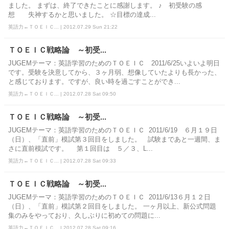
ました。 まずは、終了できたことに感謝します。 ♪ 初受験の感
想 失神するかと思いました。 ☆目標の達成...
英語力←ＴＯＥＩＣ... | 2012.07.29 Sun 21:22
ＴＯＥＩＣ戦略論 ～初受...
JUGEMテーマ：英語学習のためのＴＯＥＩＣ 2011/6/25いよいよ明日
です。受験を決意してから、３ヶ月弱、想像していたよりも長かった、
と感じております。ですが、良い時を過ごすことができ...
英語力←ＴＯＥＩＣ... | 2012.07.28 Sat 09:50
ＴＯＥＩＣ戦略論 ～初受...
JUGEMテーマ：英語学習のためのＴＯＥＩＣ 2011/6/19 ６月１９日
（日）、「直前」模試第３回目をしました。 試験まであと一週間、ま
さに直前模試です。 第１回目は ５／３、L...
英語力←ＴＯＥＩＣ... | 2012.07.28 Sat 09:33
ＴＯＥＩＣ戦略論 ～初受...
JUGEMテーマ：英語学習のためのＴＯＥＩＣ 2011/6/13６月１２日
（日）、「直前」模試第２回目をしました。 一ヶ月以上、新公式問題
集のみをやっており、久しぶりに初めての問題に...
英語力←ＴＯＥＩＣ... | 2012.07.28 Sat 09:16