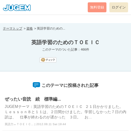
[pear_error: message="Success" code=0 mode=return level=notice
prefix="" info=""]
無料登録
ログイン
テーマトップ
資格
英語学習のための...
英語学習のためのＴＯＥＩＣ
このテーマのついた記事：466件
このテーマに投稿された記事
ぜったい音読 続 標準編...
JUGEMテーマ：英語学習のためのＴＯＥＩＣ ２１日かかりました。
Ｌｅｓｓｏｎ８と１１は、２日間かけました。学習しなかった７日の内
訳は、 仕事が終わるのが遅かった ３日。 お...
英語力←ＴＯＥＩＣ... | 2012.08.11 Sat 19:44