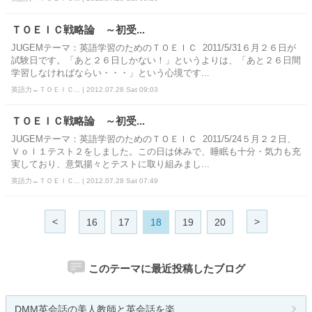
ＴＯＥＩＣ戦略論 ～初受...
JUGEMテーマ：英語学習のためのＴＯＥＩＣ 2011/5/31６月２６日が
試験日です。「あと２６日しかない！」というよりは、「あと２６日間
学習しなければならい・・・」という心境です...
英語力←ＴＯＥＩＣ... | 2012.07.28 Sat 09:03
ＴＯＥＩＣ戦略論 ～初受...
JUGEMテーマ：英語学習のためのＴＯＥＩＣ 2011/5/24５月２２日、
Ｖｏｌ１テスト２をしました。この日は休みで、睡眠も十分・気力も充
実しており、意気揚々とテストに取り組みまし...
英語力←ＴＯＥＩＣ... | 2012.07.28 Sat 07:49
<
>
16
17
18
19
20
このテーマに最近投稿したブログ
DMM英会話の美人教師と英会話を楽...