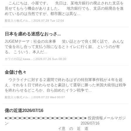
こんにちは、小屋です。 先日は、某地方銀行の廃止された支店を
見せてもらう機会がありました。 地方銀行でも、支店の統廃合を進
めているのは当然ですが、都市圏とは異な...
殿堂入り株式メル... | 2026.07.28 Tue 12:04
日本を虐める迷惑なおっさ...
JUGEMテーマ：社会の出来事 笑い話とかで良く聞く話で、 みんな
で金を出し合って支払う段になるとトイレに行く奴、 というのが有
る。 こういう、本人だ...
カワイの日記 kawa... | 2026.07.26 Sun 08:30
金儲け色々
ウクライナに対する２週間で終わるはずの特別軍事作戦が４年を超
え、それを１日で終わらせると豪語して選挙に勝った米国大統領は戦争
を終わらせるどころか、自ら始めたイラン戦争で...
殿堂入り株式メル... | 2026.07.22 Wed 00:07
億の近道2026/07/16
■□■□■□■□■□■□■□■□■□■□■□■□■□■□■□■□■□■ 投資情報メールマガジ
ン 2026/07/16
イ意 の 近 道