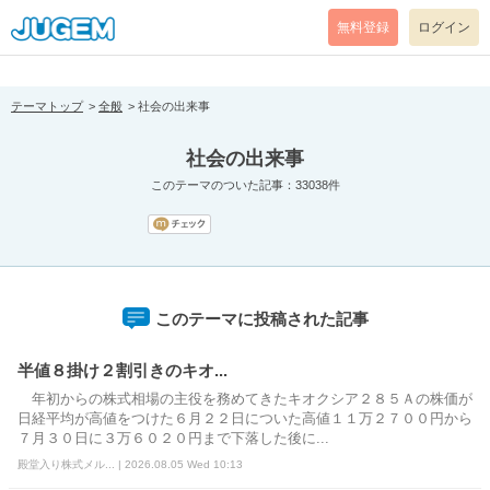
[pear_error: message="Success" code=0 mode=return level=notice
prefix="" info=""]
無料登録
ログイン
テーマトップ
全般
社会の出来事
社会の出来事
このテーマのついた記事：33038件
このテーマに投稿された記事
半値８掛け２割引きのキオ...
年初からの株式相場の主役を務めてきたキオクシア２８５Ａの株価が
日経平均が高値をつけた６月２２日についた高値１１万２７００円から
７月３０日に３万６０２０円まで下落した後に...
殿堂入り株式メル... | 2026.08.05 Wed 10:13