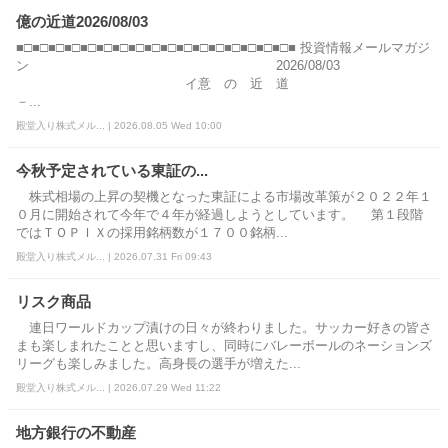
億の近道2026/08/03
■□■□■□■□■□■□■□■□■□■□■□■□■□■□■□■□■□■ 投資情報メールマガジ
ン 2026/08/03
イ意 の 近 道
－...
殿堂入り株式メル... | 2026.08.05 Wed 10:00
今秋予定されている東証の...
株式相場の上昇の契機となった東証による市場改革策が２０２２年１
０月に開始されて今年で４年が経過しようとしています。 第１段階
ではＴＯＰＩＸの採用銘柄数が１７００銘柄...
殿堂入り株式メル... | 2026.07.31 Fri 09:43
リスク商品
連日ワールドカップ漬けの日々が終わりました。サッカー好きの皆さ
まも楽しまれたことと思いますし、同時にバレーボールのネーションズ
リーグも楽しみました。高身長の選手が増えた...
殿堂入り株式メル... | 2026.07.29 Wed 11:22
地方銀行の不動産