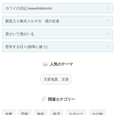
カワイの日記 kawaihidetoshi
殿堂入り株式メルマガ 億の近道
君がいて僕がいる
哲学する日々(雑草に倣う)
人気のテーマ
天変地異、災害
関連カテゴリー
全般
芸能
海外
経済
スポーツ
その他