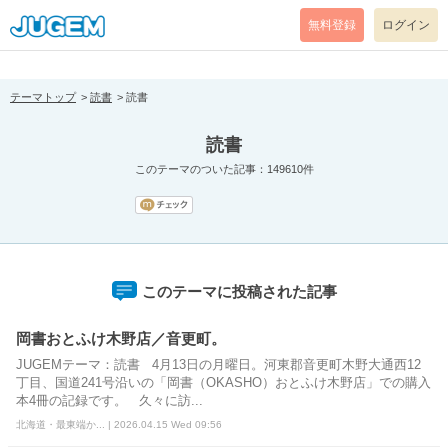
[pear_error: message="Success" code=0 mode=return level=notice
prefix="" info=""]
無料登録
ログイン
テーマトップ
読書
読書
読書
このテーマのついた記事：149610件
このテーマに投稿された記事
岡書おとふけ木野店／音更町。
JUGEMテーマ：読書 4月13日の月曜日。河東郡音更町木野大通西12
丁目、国道241号沿いの「岡書（OKASHO）おとふけ木野店」での購入
本4冊の記録です。 久々に訪...
北海道・最東端か... | 2026.04.15 Wed 09:56