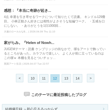
感想：『本当に奇跡が起き...
4点 幸運を引き寄せるワークについて知りたくて読書。 キンドル129冊
目。 小林正観さん好きには相性がよさそうな短編ワーク。 ・五戒を口
にしない。 ・ありがとうを1日1000回...
大連のローカルなB... | 2026.04.09 Thu 11:10
家がらみ。『Helen of Nowh...
JUGEMテーマ：読書 ケンブリッジの街なかで、塀をアートで飾ってい
るところがあった。カラフルで楽しい。 よく人が前に立っているのは
この塀ｗ 本棚を見るとついチェッ...
英国アート生活 | 2026.04.07 Tue 22:57
<
>
10
11
12
13
14
このテーマに最近投稿したブログ
結婚備忘録 ～初心忘るるべからず