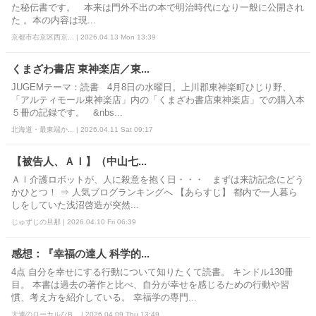
た秘伝書です。 本来は門外不出の本で明治時代になり一般に公開され
た 。本の内容は現...
京都市右京区西京... | 2026.04.13 Mon 13:39
くまざわ書店 東神楽店／東...
JUGEMテーマ：読書 4月8日の水曜日。上川郡東神楽町ひじり野、
「アルティモール東神楽店」内の「くまざわ書店東神楽店」での購入本
５冊の記録です。 &nbs...
北海道・最東端か... | 2026.04.11 Sat 09:17
【被告人、ＡＩ】（中山七...
ＡＩ介護ロボットが、人に殺意を抱く日・・・ まずは来訪記念にどう
かひとつ！ ⇒ 人気ブログランキングへ 【あらすじ】 都内で一人暮ら
しをしていた浅沼啓造が突然...
じゅずじの旦那 | 2026.04.10 Fri 06:39
感想：『幸福の達人 科学的...
4点 自分を幸せにする行動について知りたくて読書。 キンドル130冊
目。 本書は過去の著作と比べ、自分が幸せを感じるための行動や習
慣、考え方を紹介している。 幸福学の専門...
大連のローカルなB... | 2026.04.09 Thu 13:49