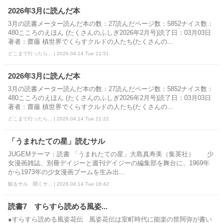
2026年3月に読んだ本
3月の読書メーター読んだ本の数：27読んだページ数：5852ナイス数：
480こころのえほん (たくさんのふしぎ2026年2月号)読了日：03月03日
著者：齋藤 槙世界でくらすクルドの人たち(たくさんの...
どこまで行ったら... | 2026.04.14 Tue 21:51
2026年3月に読んだ本
3月の読書メーター読んだ本の数：27読んだページ数：5852ナイス数：
480こころのえほん (たくさんのふしぎ2026年2月号)読了日：03月03日
著者：齋藤 槙世界でくらすクルドの人たち(たくさんの...
どこまで行ったら... | 2026.04.14 Tue 21:22
「うまれたての星」読むサル
JUGEMテーマ：読書 「うまれたての星」大島真寿美（集英社） 少
女漫画雑誌、別冊デイジーと週刊デイジーの編集部を舞台に、1969年
から1973年の少女漫画ブームを生み出...
観るサル 聞くサ... | 2026.04.14 Tue 18:42
読書7 すらすら読める風姿...
●すらすら読める風姿花伝 風姿花伝は室町時代に能楽の世阿弥が書い