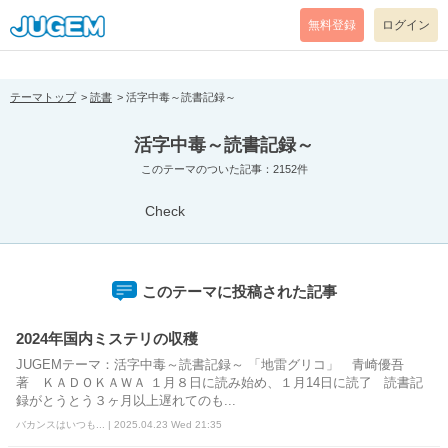
[pear_error: message="Success" code=0 mode=return level=notice
prefix="" info=""]
無料登録
ログイン
テーマトップ
読書
活字中毒～読書記録～
活字中毒～読書記録～
このテーマのついた記事：2152件
Check
このテーマに投稿された記事
2024年国内ミステリの収穫
JUGEMテーマ：活字中毒～読書記録～ 「地雷グリコ」 青崎優吾
著 ＫＡＤＯＫＡＷＡ １月８日に読み始め、１月14日に読了 読書記
録がとうとう３ヶ月以上遅れてのも...
バカンスはいつも... | 2025.04.23 Wed 21:35