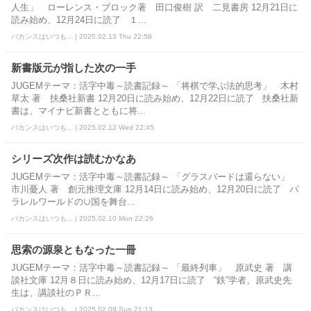
人生」 ローレンス・ブロック著 田口俊樹 訳 二見書房 12月21日に
読み始め、12月24日に読了 １...
バカンスはいつも... | 2025.02.13 Thu 22:58
新書版元が指した次の一手
JUGEMテーマ：活字中毒～読書記録～ 「将棋で学ぶ法的思考」 木村
草太 著 扶桑社新書 12月20日に読み始め、12月22日に読了 扶桑社新
書は、マイナビ新書とともに将...
バカンスはいつも... | 2025.02.12 Wed 22:45
シリーズ次作は読むかなあ
JUGEMテーマ：活字中毒～読書記録～ 「グラスバードは還らない」
市川憂人 著 創元推理文庫 12月14日に読み始め、12月20日に読了 パ
ラレルワールドの∪国を舞台...
バカンスはいつも... | 2025.02.10 Mon 22:26
思索の源泉ともなった一冊
JUGEMテーマ：活字中毒～読書記録～ 「最終列車」 原武史 著 講
談社文庫 12月８日に読み始め、12月17日に読了 “鉄”学者、原武史先
生は、講談社のＰＲ...
バカンスはいつも... | 2025.02.09 Sun 21:13