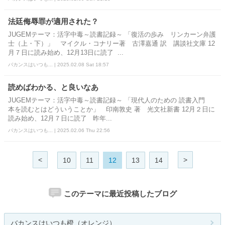
法廷侮辱罪が適用された？
JUGEMテーマ：活字中毒～読書記録～ 「復活の歩み リンカーン弁護
士（上・下）」 マイクル・コナリー著 古澤嘉通 訳 講談社文庫 12
月７日に読み始め、12月13日に読了 ...
バカンスはいつも... | 2025.02.08 Sat 18:57
読めばわかる、と良いなあ
JUGEMテーマ：活字中毒～読書記録～ 「現代人のための 読書入門
本を読むとはどういうことか」 印南敦史 著 光文社新書 12月２日に
読み始め、12月７日に読了 昨年...
バカンスはいつも... | 2025.02.06 Thu 22:56
<
>
10
11
12
13
14
このテーマに最近投稿したブログ
バカンスはいつも橙（オレンジ）