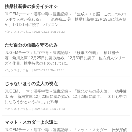
扶桑社新書の多分イチオシ
JUGEMテーマ：活字中毒～読書記録～ 「生成ＡＩと脳 この二つのコ
ラボで人生が変わる」 池谷裕二 著 扶桑社新書 12月29日に読み始
め、12月31日に読了 パソコン...
バカンスはいつも... | 2025.03.16 Sun 08:23
ただ自分の信義を守るのみ
JUGEMテーマ：活字中毒～読書記録～ 「検事の信義」 柚月裕子
著 角川文庫 12月25日に読み始め、12月30日に読了 佐方貞人シリー
ズ４作目、検事時代のものとしては...
バカンスはいつも... | 2025.03.13 Thu 22:14
じゃないほうの芸人の視点
JUGEMテーマ：活字中毒～読書記録～ 「敗北からの芸人論」 徳井健
太 著 新潮文庫 12月23日に読み始め、12月28日に読了。 ３月も中旬
になろうかというのにまだ昨年...
バカンスはいつも... | 2025.03.09 Sun 21:13
マット・スカダーよ永遠に
JUGEMテーマ：活字中毒～読書記録～ 「マット・スカダー わが探偵