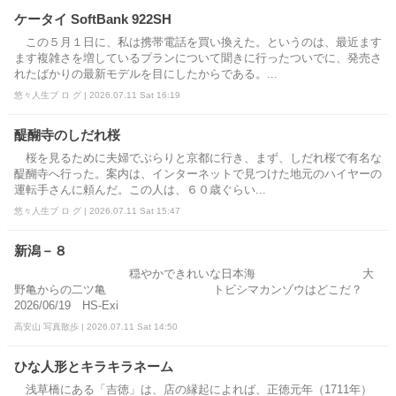
ケータイ SoftBank 922SH
この５月１日に、私は携帯電話を買い換えた。というのは、最近ます
ます複雑さを増しているプランについて聞きに行ったついでに、発売さ
れたばかりの最新モデルを目にしたからである。...
悠々人生ブ ロ グ | 2026.07.11 Sat 16:19
醍醐寺のしだれ桜
桜を見るために夫婦でぶらりと京都に行き、まず、しだれ桜で有名な
醍醐寺へ行った。案内は、インターネットで見つけた地元のハイヤーの
運転手さんに頼んだ。この人は、６０歳ぐらい...
悠々人生ブ ロ グ | 2026.07.11 Sat 15:47
新潟－８
穏やかできれいな日本海 大
野亀からの二ツ亀 トビシマカンゾウはどこだ？
2026/06/19 HS-Exi
高安山 写真散歩 | 2026.07.11 Sat 14:50
ひな人形とキラキラネーム
浅草橋にある「吉徳」は、店の縁起によれば、正徳元年（1711年）