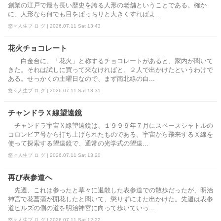
創業の江戸で最も長い歴史を誇る人形の老舗ということである。確か
に、人形なら何でも目をぱっちりと大きくすればよ...
悠々人生ブ ロ グ | 2026.07.11 Sat 13:43
花火チョコレート
白金台に、「花火」と称するチョコレートがあると、家内が聞いて
きた。それは試しに買って来なければと、２人で出かけたというわけで
ある。せっかくの土曜日なので、まず南北線の白...
悠々人生ブ ロ グ | 2026.07.11 Sat 13:31
チャンドラＸ線望遠鏡
チャンドラ宇宙Ｘ線望遠鏡は、１９９９年７月にスペースシャトルの
コロンビア号から打ち上げられたものである。宇宙から飛来するＸ線を
使って探索する望遠鏡で、通常の光学式の望遠...
悠々人生ブ ロ グ | 2026.07.11 Sat 13:20
再び表参道へ
先週、これは参ったと草々に退散した表参道での散歩だったが、明治
神宮で花菖蒲が開花したと聞いて、懲りずにまた出かけた。先週は表参
道ヒルズの側の道を明治神宮に向って歩いていっ...
悠々人生ブ ロ グ | 2026.07.11 Sat 12:22