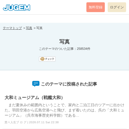
[pear_error: message="Success" code=0 mode=return level=notice
prefix="" info=""]
無料登録
ログイン
テーマトップ
写真
写真
写真
このテーマのついた記事：258534件
このテーマに投稿された記事
大和ミュージアム（戦艦大和）
まだ夏休みの範囲内ということで、家内と二泊三日のツアーに出かけ
た。羽田空港から広島空港へと飛び、まず着いたのは、呉の「大和ミュ
ージアム」（呉市海事歴史科学館）である...
悠々人生ブ ロ グ | 2026.07.11 Sat 22:38