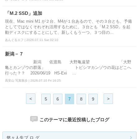
「M.2 SSD」追加
現在、Mac mini M1 が２台、M4が１台あるので、その３台とも、予備
としてではなくそれぞれ活用するために、３台とも「M.2 SSD」を起
動ディスクにすることにして、新しくもう一つ、３つ目の...
あんぐるエフ | 2026.07.11 Sat 02:10
新潟－７
新潟 佐渡島 大野亀遠望 「大野
亀とカンゾウの群落」 トビシマカンゾウの花はどこへ
行った？？ 2026/06/19 HS-Exi ...
高安山 写真散歩 | 2026.07.10 Fri 16:25
<
>
5
6
7
8
9
このテーマに最近投稿したブログ
悠々人生ブ ロ グ