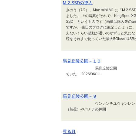
M.2 SSDの導入
きのう（7/2）、Mac mini M1 に「
ました。 上の写真がそれで「KingSpec XG700
SSD」というものです（画像は購入先のa
ですが。 先日のブログに追記したように、
えないくらい起動が遅いのがずっと気にな
続をそれまで使っていた最大5Gb/sのUSBポ
馬見丘陵公園－１０
馬見丘陵公園 大きなバラ
ていた 2026/06/11
馬見丘陵公園－９
ウンナンチユウキンレン（
（芭蕉）やバナナの仲間 馬見丘陵公
昇る月