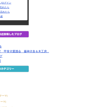
L)ログイン
Dを忘れたら
を忘れたら
作成
歩
 甲斐犬愛護会 藤神犬舎＆木工房...
グ
雲
8テーマ)
テーマ)