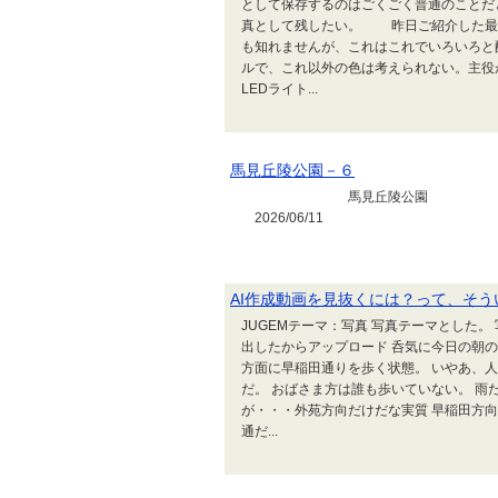
として保存するのはごくごく普通のことだ
真として残したい。 昨日ご紹介した最
も知れませんが、これはこれでいろいろと
ルで、これ以外の色は考えられない。主役
LEDライト...
馬見丘陵公園－６
馬見丘陵公園 スイ
2026/06/11
AI作成動画を見抜くには？って、そ
JUGEMテーマ：写真 写真テーマとした
出したからアップロード 呑気に今日の朝
方面に早稲田通りを歩く状態。 いやあ、
だ。 おばさま方は誰も歩いていない。 雨
が・・・外苑方向だけだな実質 早稲田方
通だ...