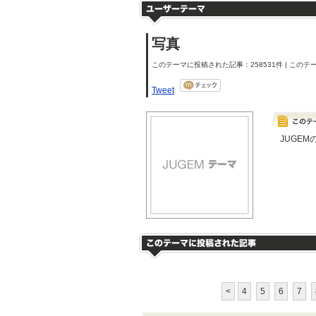
写真
このテーマに投稿された記事：258531件 | このテー
Tweet
JUGE
<
4
5
6
7