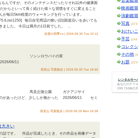
音楽鑑
るもんですが、そのメンテナンスだったりそれ以外の健康面
映画鑑
 だからといって長く続けた様々な習慣をすぐに変えること
んが毎日5km程度のウォーキングを行っています。
演劇鑑
S,1/125,F5.6,iso1250] 毎日自宅周辺の狭い(旧)国道沿いを歩いても
写真
(37
した。 今日は満月の1日前でした。 ...
おけい
佐渡の四季+α | 2026.06.30 Tue 22:11
手芸
(24
コレク
その他
(
ンロウバイの実
お題
06/11
(22
高安山 写真散歩 | 2026.06.30 Tue 16:40
レンタルサーバー
あなたのクリ
200.71G
見丘陵公園 ガクアジサイ
ど、少ししか無かった 2026/06/11 セミ
高安山 写真散歩 | 2026.06.29 Mon 16:36
は大きい
の話です。 作品が完成したとき、その作品を画像データ