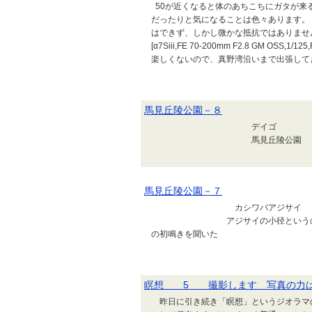
50が近くなると体のあちこちにガタが来
だったりと気になることは色々あります。
はできず、しかし微かな抵抗ではありませ
[α7Siii,FE 70-200mm F2.8 GM OS
楽しくないので、真野湾沿いまで出張してきま
馬見丘陵公園－８
デイゴ ソシ
馬見丘陵公園 2026/
馬見丘陵公園－７
カシワバアジサイ 馬
アジサイの小径というのがあったけ
の初鳴きを聞いた
瞑想 5 撮影します 写真の力
昨日に引き続き「瞑想」というジオラマ