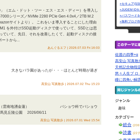
»セキュア(SS
»JUGEM I
M.2 SSD」（エム・ドット・ツー・エス・エス・ディー）を導入し
»パスワード
0シリーズ／NVMe 2280 PCIe Gen 4.0x4／2TB M.2
»無料ブログ
mazonサイトより）。 これをいま導入することにした理由
M1 を外付けSSD起動ディスクで使っていて、SSDとは思
っていて、先日、それを改善したくて、起動ディスクの接
ートから...
あんぐるエフ | 2026.07.03 Fri 16:03
佐渡の四季+α
高安山 写真散
天然記念物指定
園があったが・・・ほとんど時期が過ぎ
悠々人生ブ ロ 
瞳に四角い鰯
高安山 写真散歩 | 2026.07.02 Thu 15:23
ジャンル
雲南地湧金蓮） バショウ科でバショウ
趣味
園 2026/06/11
カテゴリー
高安山 写真散歩 | 2026.07.01 Wed 15:54
総合
(20
読書
(22