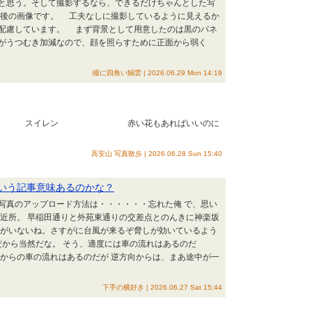
と思う。そして撮影するなら、できるだけちゃんとした写
後の画像です。 工夫なしに撮影しているように見えるか
配慮しています。 まず背景として用意したのは黒のパネ
がうつむき加減なので、顔を照らすために正面から弱く
瞳に四角い鰯雲 | 2026.06.29 Mon 14:19
レン 赤い花もあればいいのに
高安山 写真散歩 | 2026.06.28 Sun 15:40
ういう記事意味あるのかな？
。 写真のアップロード方法は・・・・・・忘れた俺 で、思い
の近所。 早稲田通りと外苑東通りの交差点とのんきに神楽坂
人がいないね。さすがに台風が来るぞ脅しが効いているよう
だから当然だな。 そう、適度には車の流れはあるのだ
向からの車の流れはあるのだが 逆方向からは、まあ途中が一
下手の横好き | 2026.06.27 Sat 15:44