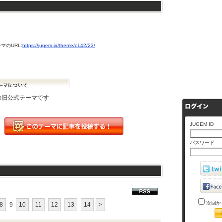
マのURL:
https://jugem.jp/theme/c142/23/
Mの旧公式テーマです
JUGEM ID
パスワード
次回か
8
9
10
11
12
13
14
>