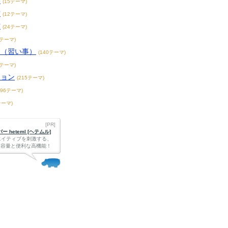
賞
(15テーマ)
賞
(12テーマ)
賞
(24テーマ)
3テーマ)
こ（習い事）
(140テーマ)
4テーマ)
ション
(215テーマ)
396テーマ)
テーマ)
[PR]
 heteml [ヘテムル]
エイティブを刺激する、
Bの大容量と便利な高機能！