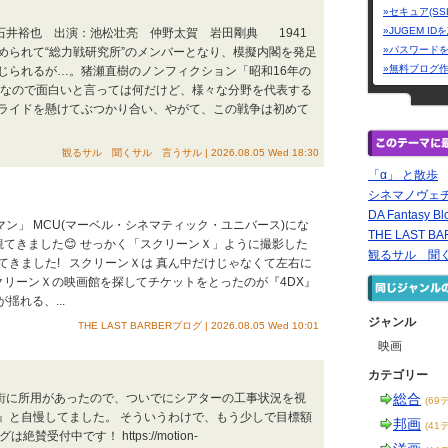
»セキュア(SS
»JUGEM I
：石井裕也 出演：池松壮亮 仲野太賀 岩田剛典 1941
»パスワード
められて“総力戦研究所”のメンバーとなり、模擬内閣を発足
»無料ブログ
じられるが…。猪瀬直樹のノンフィクション「昭和16年の
なので面白いと言っては何だけど、様々な分野を代表する
ライドを懸けてぶつかり合い、やがて、この戦争は初めて
観るサル 聞くサル 言うサル | 2026.08.05 Wed 18:30
「α」 と散歩
シネマノヴェ
DA Fantasy Bl
マン」 MCU(マーベル・シネマティック・ユニバース)にな
THE LAST 
てきました😊 せっかく「スクリーンＸ」ように撮影した
観るサル 聞
てきました! スクリーンＸは 真ん中だけじゃなくて左右に
クリーンＸの映画館を探してチケットをとったのが『4DX』
揺れる、...
ジャンル
THE LAST BARBERブログ | 2026.08.05 Wed 10:01
映画
カテゴリー
店街に所用があったので、ついでにシアターの工事状況を視
総合
(69
！』と自慢してました。 そういうわけで、もう少しで目標額
邦画
(41
受付中です！ https://motion-