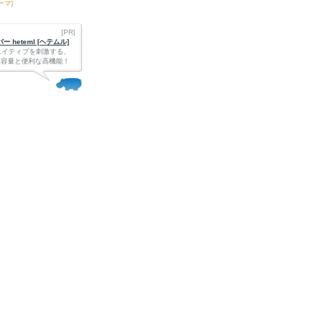
ーマ)
[PR]
 heteml [ヘテムル]
エイティブを刺激する、
Bの大容量と便利な高機能！