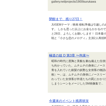
gallery.net/projects/1900tsurukawa
閉館まで、残り27日！
JUGEMテーマ：映画 移転準備は引越し
す。 しかも思った以上にお金もかかるの
と28日、よろしくお願いします！ 日本
戦と『小さな恋のメロディ』主演2人再招聘プロジ
極道の姐 D 第3章 〜拘束〜
昭和の時代に度胸と美貌を兼ね備えた任侠
ち向かっていた。ムチムチの身体にノース
青を入れていた銀髪の妖艶な女侠客の物語の画
枚）〜」は、ムチムチの身体にノースリー
わっていた女侠客が外道たちの罠にかかり
しまうシーンをメージしたSM画像集で...
今週末のイベント残席状況