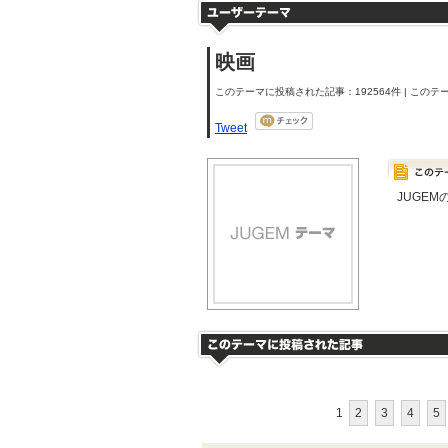
映画
このテーマに投稿された記事：192564件 | このテー
Tweet
JUGE
1
2
3
4
5