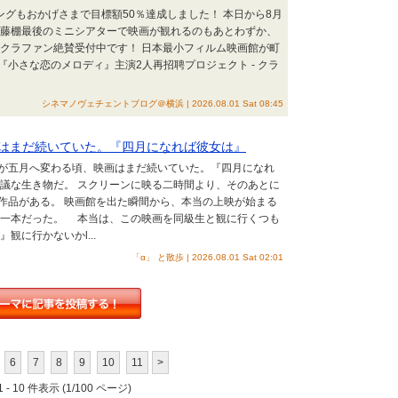
ングもおかげさまで目標額50％達成しました！ 本日から8月
 藤棚最後のミニシアターで映画が観れるのもあとわずか、
でクラファン絶賛受付中です！ 日本最小フィルム映画館が町
小さな恋のメロディ』主演2人再招聘プロジェクト - クラ
シネマノヴェチェントブログ＠横浜 | 2026.08.01 Sat 08:45
はまだ続いていた。『四月になれば彼女は』
月が五月へ変わる頃、映画はまだ続いていた。『四月になれ
思議な生き物だ。 スクリーンに映る二時間より、そのあとに
作品がある。 映画館を出た瞬間から、本当の上映が始まる
な一本だった。 本当は、この映画を同級生と観に行くつも
観に行かないかӏ...
「α」 と散歩 | 2026.08.01 Sat 02:01
6
7
8
9
10
11
>
 - 10 件表示 (1/100 ページ)