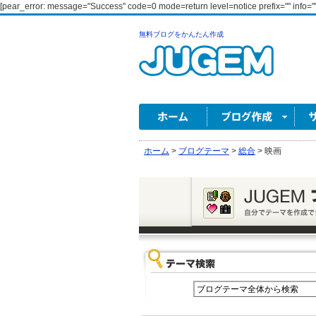
[pear_error: message="Success" code=0 mode=return level=notice prefix="" info=""
無料ブログをかんたん作成
ホーム
>
ブログテーマ
>
総合
>
映画