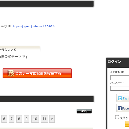
マのURL:
https://jugem.jp/theme/c169/24/
Mの旧公式テーマです
JUGEM ID
パスワード
次回か
6
7
8
9
10
11
>