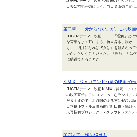
JUGEMテーマ：映画 今週末のイベントは
日共に前売完売につき、当日券販売予定は
第二章 「分からない」が、この映画
JUGEMテーマ：映画 「理解」とは
な言葉をよく耳にする。俺自身も、誰かに
も、『四月になれば彼女は』を観終わって
いか、ということだった。 「理解」とは
に納得できることだ...
K-MIX ジャガモンド斉藤の映画宣
JUGEMテーマ：映画 K-MIX（静岡エフ
の映画宣伝にアレコレつっこむラジオ」に
だきますので、お時間のある方はぜひお聴
日本最小フィルム映画館が町田市・鶴川へ
人再招聘プロジェクト - クラウドファンディングの
閉館まで、残り30日！