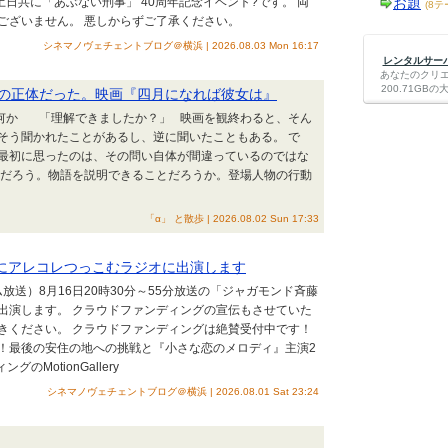
土日共に「あぶない刑事」 40周年記念イベント?です。 両
お題
(8テ
ございません。 悪しからずご了承ください。
シネマノヴェチェントブログ＠横浜 | 2026.08.03 Mon 16:17
レンタルサーバー
あなたのクリ
200.71G
の正体だった。映画『四月になれば彼女は』
何か 「理解できましたか？」 映画を観終わると、そん
そう聞かれたことがあるし、逆に聞いたこともある。 で
最初に思ったのは、その問い自体が間違っているのではな
何だろう。物語を説明できることだろうか。登場人物の行動
「α」 と散歩 | 2026.08.02 Sun 17:33
伝にアレコレつっこむラジオに出演します
エム放送）8月16日20時30分～55分放送の「ジャガモンド斉藤
出演します。 クラウドファンディングの宣伝もさせていた
きください。 クラウドファンディングは絶賛受付中です！
！最後の安住の地への挑戦と『小さな恋のメロディ』主演2
MotionGallery
シネマノヴェチェントブログ＠横浜 | 2026.08.01 Sat 23:24