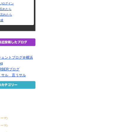
L)ログイン
Dを忘れたら
を忘れたら
作成
チェントブログ＠横浜
og
BARBERブログ
くサル 言うサル
テーマ)
テーマ)