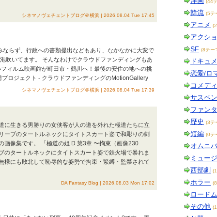
洋画
(44
韓流
(5テ
シネマノヴェチェントブログ＠横浜 | 2026.08.04 Tue 17:45
アニメ
(
アクシ
SF
のみならず、行政への書類提出などもあり、なかなかに大変で
(8テー
で泡吹いてます。 そんなわけでクラウドファンディングもあ
ドキュ
最小フィルム映画館が町田市・鶴川へ！最後の安住の地への挑
恋愛/ロ
ェクト - クラウドファンディングのMotionGallery
コメデ
シネマノヴェチェントブログ＠横浜 | 2026.08.04 Tue 17:39
サスペ
ファン
歴史
(3テ
道に生きる男勝りの女侠客が人の道を外れた極道たちに立
短編
リーブのタートルネックにタイトスカート姿で和彫りの刺
(0テ
像集です。 「極道の姐 D 第3章 〜拘束（画像230
オムニ
ブのタートルネックにタイトスカート姿で鉄火場で暴れま
ミュー
無様にも敗北して恥辱的な姿勢で拘束・緊縛・監禁されて
西部劇
(
ホラー
DA Fantasy Blog | 2026.08.03 Mon 17:02
(
ロード
その他
(