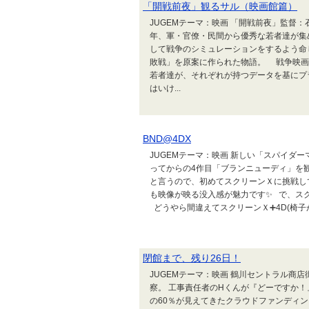
「開戦前夜」観るサル（映画館篇）
JUGEMテーマ：映画 「開戦前夜」監督
年、軍・官僚・民間から優秀な若者達が集
して戦争のシミュレーションをするよう命
敗戦」を原案に作られた物語。 戦争映画
若者達が、それぞれが持つデータを基にプ
はいけ...
BND@4DX
JUGEMテーマ：映画 新しい「スパイダー
ってからの4作目「ブランニューディ」を観
と言うので、初めてスクリーンＸに挑戦し
も映像が映る没入感が魅力です✨️ で、ス
どうやら間違えてスクリーンＸ➕4D(椅子が
閉館まで、残り26日！
JUGEMテーマ：映画 鶴川セントラル商
察。 工事責任者のHくんが『どーですか
の60％が見えてきたクラウドファンディングは絶賛