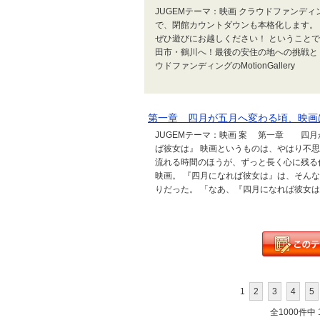
JUGEMテーマ：映画 クラウドファンディ
で、閉館カウントダウンも本格化します。
ぜひ遊びにお越しください！ ということ
田市・鶴川へ！最後の安住の地への挑戦と『
ウドファンディングのMotionGallery
第一章 四月が五月へ変わる頃、映画
JUGEMテーマ：映画 案 第一章 四
ば彼女は』 映画というものは、やはり不
流れる時間のほうが、ずっと長く心に残る
映画。 『四月になれば彼女は』は、そん
りだった。 「なあ、『四月になれば彼女は』
1
2
3
4
5
全1000件中 1