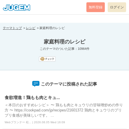
[pear_error: message="Success" code=0 mode=return level=notice
prefix="" info=""]
無料登録
ログイン
テーマトップ
レシピ
家庭料理のレシピ
家庭料理のレシピ
このテーマのついた記事：10964件
このテーマに投稿された記事
食欲増進！鶏もも肉とキュ...
＜本日のおすすめレシピ＞ 〜 鶏もも肉とキュウリの甘味噌炒めの作り
方 〜 https://cookpad.com/jp/recipes/21601372 鶏肉とキュウリのプリ
プリ食感が美味しいです。 ...
Webプランナー 松... | 2026.08.05 Wed 16:09