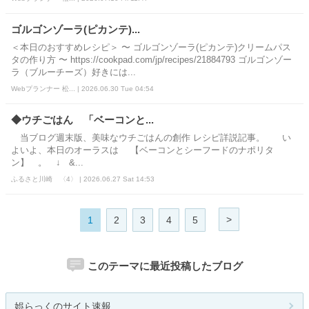
ゴルゴンゾーラ(ピカンテ)...
＜本日のおすすめレシピ＞ 〜 ゴルゴンゾーラ(ピカンテ)クリームパス
タの作り方 〜 https://cookpad.com/jp/recipes/21884793 ゴルゴンゾー
ラ（ブルーチーズ）好きには...
Webプランナー 松... | 2026.06.30 Tue 04:54
◆ウチごはん 「ベーコンと...
当ブログ週末版、美味なウチごはんの創作 レシピ詳説記事。 い
よいよ、本日のオーラスは 【ベーコンとシーフードのナポリタ
ン】 。 ↓ &...
ふるさと川崎 〈4〉 | 2026.06.27 Sat 14:53
>
1
2
3
4
5
このテーマに最近投稿したブログ
娯らっくのサイト速報