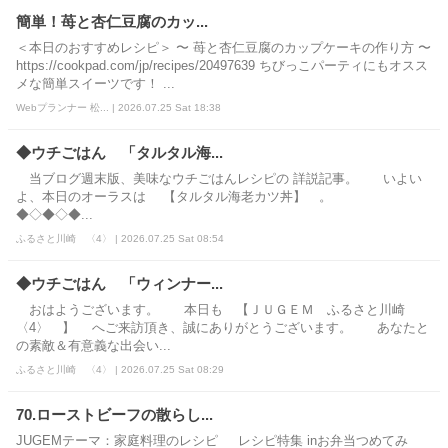
簡単！苺と杏仁豆腐のカッ...
＜本日のおすすめレシピ＞ 〜 苺と杏仁豆腐のカップケーキの作り方 〜
https://cookpad.com/jp/recipes/20497639 ちびっこパーティにもオスス
メな簡単スイーツです！ ...
Webプランナー 松... | 2026.07.25 Sat 18:38
◆ウチごはん 「タルタル海...
当ブログ週末版、美味なウチごはんレシピの 詳説記事。 いよい
よ、本日のオーラスは 【タルタル海老カツ丼】 。
◆◇◆◇◆...
ふるさと川崎 〈4〉 | 2026.07.25 Sat 08:54
◆ウチごはん 「ウィンナー...
おはようございます。 本日も 【ＪＵＧＥＭ ふるさと川崎
〈4〉 】 へご来訪頂き、誠にありがとうございます。 あなたと
の素敵＆有意義な出会い...
ふるさと川崎 〈4〉 | 2026.07.25 Sat 08:29
70.ローストビーフの散らし...
JUGEMテーマ：家庭料理のレシピ レシピ特集 inお弁当つめてみ