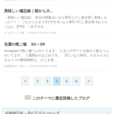
美味しい備忘録｜朝から大...
〈美味しい備忘録〉 本日の朝食はいなり寿司とだし巻き卵♪ 美味しか
ったー！！ ごちそうさまです(^o^)/ #いなり寿司 #だし巻き卵 #おうち
ごはん 【PR】 ＜女子力を...
さっぽろっこの食... | 2026.03.15 Sun 14:54
先週の晩ご飯 3/2～3/8
Instagramで晩ご飯つぶやいてます。 たまにデザートや他のご飯もつぶ
やいてます。 １週間分のまとめです。 3/2 いなり寿司、ホタルイカと
きゅうりの酢味噌和え、ひじき煮...
結婚備忘録 ～初心... | 2026.03.09 Mon 16:53
<
>
2
3
4
5
6
このテーマに最近投稿したブログ
結婚備忘録 ～初心忘るるべからず