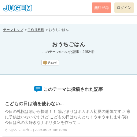
[pear_error: message="Success" code=0 mode=return level=notice
prefix="" info=""]
無料登録
ログイン
テーマトップ
手作り料理
おうちごはん
おうちごはん
このテーマのついた記事：24524件
このテーマに投稿された記事
こどもの日は油を使わない...
今日の札幌は朝から快晴！！ 陽だまりはポカポカ初夏の陽気です♡ 家
に子供はいないですけど こどもの日はなんとなくウキウキします(笑)
今日は私の大好きなナポリタンを作って...
さっぽろっこの食... | 2026.05.05 Tue 10:56