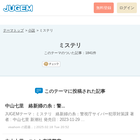
[pear_error: message="Success" code=0 mode=return level=notice
prefix="" info=""]
無料登録
ログイン
テーマトップ
小説
ミステリ
ミステリ
このテーマのついた記事：1841件
このテーマに投稿された記事
中山七里 絡新婦の糸：警...
JUGEMテーマ：ミステリ 絡新婦の糸：警視庁サイバー犯罪対策課 著
者 : 中山七里 新潮社 発売日 : 2023-11-29 ...
vivahorn の図書... | 2025.02.18 Tue 20:52