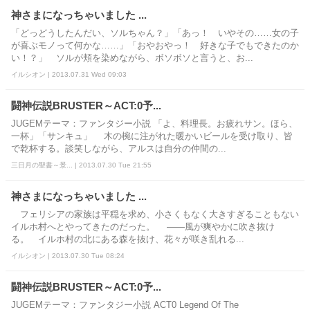
神さまになっちゃいました ...
「どっどうしたんだい、ソルちゃん？」「あっ！ いやその……女の子
が喜ぶモノって何かな……」「おやおやっ！ 好きな子でもできたのか
い！？」 ソルが頬を染めながら、ボソボソと言うと、お...
イルシオン | 2013.07.31 Wed 09:03
闘神伝説BRUSTER～ACT:0予...
JUGEMテーマ：ファンタジー小説 「よ、料理長。お疲れサン。ほら、
一杯」「サンキュ」 木の椀に注がれた暖かいビールを受け取り、皆
で乾杯する。談笑しながら、アルスは自分の仲間の...
三日月の聖書～景... | 2013.07.30 Tue 21:55
神さまになっちゃいました ...
フェリシアの家族は平穏を求め、小さくもなく大きすぎることもない
イルホ村へとやってきたのだった。 ――風が爽やかに吹き抜け
る。 イルホ村の北にある森を抜け、花々が咲き乱れる...
イルシオン | 2013.07.30 Tue 08:24
闘神伝説BRUSTER～ACT:0予...
JUGEMテーマ：ファンタジー小説 ACT0 Legend Of The