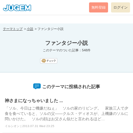
[pear_error: message="Success" code=0 mode=return level=notice
prefix="" info=""]
無料登録
ログイン
テーマトップ
小説
ファンタジー小説
ファンタジー小説
このテーマのついた記事：548件
このテーマに投稿された記事
神さまになっちゃいました ...
「ソル、今日はご機嫌だねぇ」 ソルの家のリビング。 家族三人で夕
食を食べていると、ソルの父――クルス・ディオスが、上機嫌のソルに
問いかけた。 ソルの顔はお父さん似だと言われるほど...
イルシオン | 2013.07.31 Wed 23:25