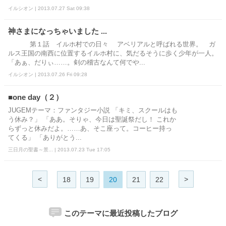
イルシオン | 2013.07.27 Sat 09:38
神さまになっちゃいました ...
第１話 イルホ村での日々 アベリアルと呼ばれる世界。 ガ
ルス王国の南西に位置するイルホ村に、気だるそうに歩く少年が一人。
「あぁ、だりぃ……。剣の稽古なんて何でや...
イルシオン | 2013.07.26 Fri 09:28
■one day（２）
JUGEMテーマ：ファンタジー小説 「キミ、スクールはも
う休み？」 「ああ。そりゃ、今日は聖誕祭だし！ これか
らずっと休みだよ。……あ、そこ座って。コーヒー持っ
てくる」 「ありがとう...
三日月の聖書～景... | 2013.07.23 Tue 17:05
<
>
18
19
20
21
22
このテーマに最近投稿したブログ