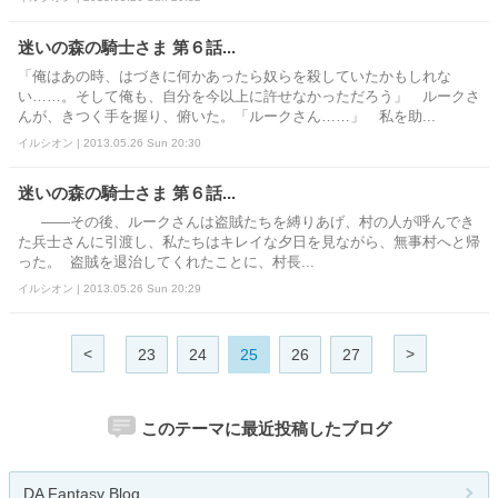
迷いの森の騎士さま 第６話...
「俺はあの時、はづきに何かあったら奴らを殺していたかもしれな
い……。そして俺も、自分を今以上に許せなかっただろう」 ルークさ
んが、きつく手を握り、俯いた。「ルークさん……」 私を助...
イルシオン | 2013.05.26 Sun 20:30
迷いの森の騎士さま 第６話...
――その後、ルークさんは盗賊たちを縛りあげ、村の人が呼んでき
た兵士さんに引渡し、私たちはキレイな夕日を見ながら、無事村へと帰
った。 盗賊を退治してくれたことに、村長...
イルシオン | 2013.05.26 Sun 20:29
<
>
23
24
25
26
27
このテーマに最近投稿したブログ
DA Fantasy Blog