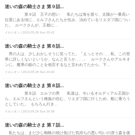
迷いの森の騎士さま 第９話...
第９話 王子の想い 私たちは海を渡り、太陽が一番高い
位置にある頃に、エルフさんたちが住み、治めているリエダフ国につい
た。 ルークさんが、王都に...
イルシオン | 2013.05.26 Sun 20:42
迷いの森の騎士さま 第８話...
男の人は、少しおかしそうに笑ってた。「えっとその……私、この世
界に詳しくないというか、なんと言うか……」 ルークさんやアルキオ
ンに、魔導の姫のことを他言するなと言われてたから、下...
イルシオン | 2013.05.26 Sun 20:40
迷いの森の騎士さま 第８話...
第８話 エルフの男 私達は、今いるオルディアル王国か
ら、エルフさんという種族の住む、リエダフ国に行くため、船に乗ろう
としていた。 もちろん行き...
イルシオン | 2013.05.26 Sun 20:38
迷いの森の騎士さま 第７話...
私たちは、まだ少し蜘蛛の焼け焦げた気持ちの悪い匂いの漂う森を後