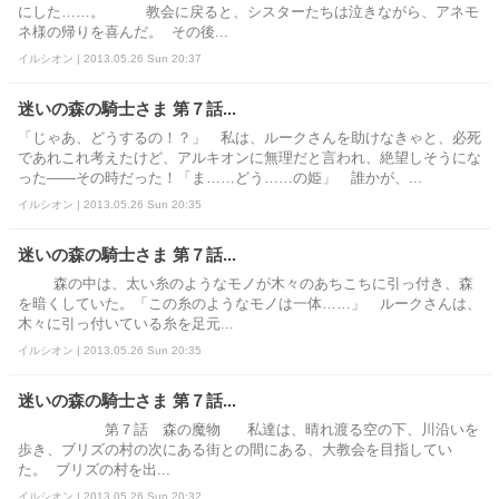
にした……。 教会に戻ると、シスターたちは泣きながら、アネモ
ネ様の帰りを喜んだ。 その後...
イルシオン | 2013.05.26 Sun 20:37
迷いの森の騎士さま 第７話...
「じゃあ、どうするの！？」 私は、ルークさんを助けなきゃと、必死
であれこれ考えたけど、アルキオンに無理だと言われ、絶望しそうにな
った――その時だった！「ま……どう……の姫」 誰かが、...
イルシオン | 2013.05.26 Sun 20:35
迷いの森の騎士さま 第７話...
森の中は、太い糸のようなモノが木々のあちこちに引っ付き、森
を暗くしていた。「この糸のようなモノは一体……」 ルークさんは、
木々に引っ付いている糸を足元...
イルシオン | 2013.05.26 Sun 20:35
迷いの森の騎士さま 第７話...
第７話 森の魔物 私達は、晴れ渡る空の下、川沿いを
歩き、ブリズの村の次にある街との間にある、大教会を目指してい
た。 ブリズの村を出...
イルシオン | 2013.05.26 Sun 20:32