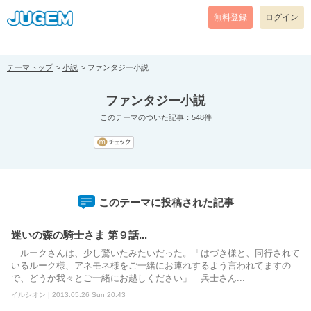
[pear_error: message="Success" code=0 mode=return level=notice
prefix="" info=""]
無料登録
ログイン
テーマトップ
小説
ファンタジー小説
ファンタジー小説
このテーマのついた記事：548件
このテーマに投稿された記事
迷いの森の騎士さま 第９話...
ルークさんは、少し驚いたみたいだった。「はづき様と、同行されて
いるルーク様、アネモネ様をご一緒にお連れするよう言われてますの
で、どうか我々とご一緒にお越しください」 兵士さん...
イルシオン | 2013.05.26 Sun 20:43