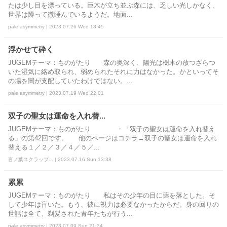
たは少し目を漂っている。巨木が立ち並ぶ森には、乏しい光しかなく、
世界は蹲って微睡んでいるようだ。地面...
pale asymmetry | 2023.07.26 Wed 18:45
浮かせて砕く
JUGEMテーマ：ものがたり 森の奥深く、陽光は樹木の放つざらつ
いた湿気に絡め取られ、弱められたそれに力はなかった。かといってそ
の場を闇が支配していたわけではない。...
pale asymmetry | 2023.07.19 Wed 22:01
双子の聖女は運命を入れ替...
JUGEMテーマ：ものがたり ・「双子の聖女は運命を入れ替え
る」の第42回です。 他のページはコチラ→双子の聖女は運命を入れ
替える１／２／３／４／５／...
言ノ葉スクラップ... | 2023.07.16 Sun 13:38
累累
JUGEMテーマ：ものがたり 私はその少年の目に薬を落とした。そ
して少年は盲いた。もう、彼に視力は必要なかったからだ。身の回りの
世話は全て、剃髪された青年たちが行う...
pale asymmetry | 2023.07.09 Sun 21:34