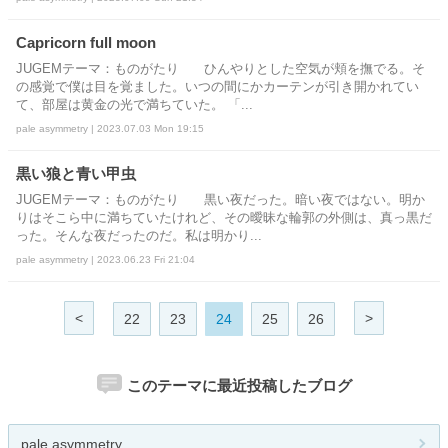
Capricorn full moon
JUGEMテーマ：ものがたり ひんやりとした空気が頬を撫でる。そ
の感覚で僕は目を覚ました。いつの間にかカーテンが引き開かれてい
て、部屋は黄金の光で満ちていた。 「...
pale asymmetry | 2023.07.03 Mon 19:15
黒い狼と青い甲虫
JUGEMテーマ：ものがたり 黒い夜だった。暗い夜ではない。明か
りはそこら中に満ちていたけれど、その曖昧な輪郭の外側は、真っ黒だ
った。そんな夜だったのだ。私は明かり...
pale asymmetry | 2023.06.23 Fri 21:04
<
>
22
23
24
25
26
このテーマに最近投稿したブログ
pale asymmetry