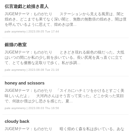
伝言遊戯と絵描き星人
JUGEMテーマ：ものがたり ステーションから見える風景は、闇と
煌めき。どこまでも果てなく深い闇と、無数の無数倍の煌めき。闇は僕
を呼んでいるように思えて、煌めきは僕...
pale asymmetry | 2023.09.05 Tue 17:44
銀猫の教室
JUGEMテーマ：ものがたり ときどき現れる銀色の猫だった。大抵
はいつの間にか私の少し前を歩いている。長い尻尾を真っ直ぐに立て
て、とても優雅な足取りで歩く。私が歩調...
pale asymmetry | 2023.08.08 Tue 21:16
honey and scissors
JUGEMテーマ：ものがたり 「スイカにハチミツをかけるとすごく美
味しいんだよ」 大河内さんはそう言って笑った。どこか尖った笑顔
で、何故か僕は少し恐さを感じた。夏...
pale asymmetry | 2023.08.03 Thu 16:56
cloudy back
JUGEMテーマ：ものがたり 暗く煌めく森を私は歩いている。あな