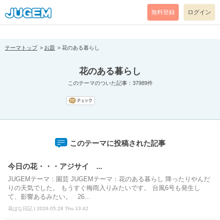
[pear_error: message="Success" code=0 mode=return level=notice
prefix="" info=""]
無料登録
ログイン
テーマトップ
お題
花のある暮らし
花のある暮らし
このテーマのついた記事：37989件
このテーマに投稿された記事
今日の花・・・アジサイ ...
JUGEMテーマ：園芸 JUGEMテーマ：花のある暮らし 降ったりやんだ
りの天気でした。 もうすぐ梅雨入りみたいです。 台風6号も発生し
て、影響あるみたい。 26...
花はな日記 | 2026.05.28 Thu 13:42