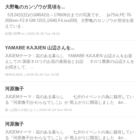
大野亀のカンゾウが見頃を...
5月24日(日)の16時42分～17時06分までの写真です。 [α7Siii,FE 70-
200mm F2.8 GM OSS,1/640,F4,iso200] 大野亀のカンゾウが見頃を迎
えていま...
佐渡の四季+α | 2026.05.26 Tue 19:42
YAMABE KAJUEN 山辺さんを...
JUGEMテーマ：花のある暮らし YAMABE KAJUEN 山辺さんをお迎
えしての 国産ネロリのお花の蒸留会とお話 ネロリ農家の山辺さんを
お招きして、 ...
NEROLIDOL | 2026.05.26 Tue 15:08
河原撫子
JUGEMテーマ：花のある暮らし 七夕のイベントの為に栽培してい
る『河原撫子(かわらなでしこ)』が 雨上がりに開花しました &n...
葉っぱ星人の花だより | 2026.05.24 Sun 08:52
河原撫子
JUGEMテーマ：花のある暮らし 七夕のイベントの為に栽培してい
る『河原撫子(かわらなでしこ)』が 雨上がりに開花しました &n...