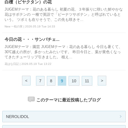
白檀（ビヤクタン）の花
JUGEMテーマ：花のある暮らし 初夏の花、３年振りに咲いた鮮やかな
花はサボテンの 一種で英語で「ピーナツサボテン」と呼ばれていると
いう。 ツボミも在りそうで、この先も咲きそ...
New 一粒の実 | 2026.05.19 Tue 14:33
今日の花・・・サンパチェ...
JUGEMテーマ：園芸 JUGEMテーマ：花のある暮らし 今日も暑くて、
30℃越えの所が、多かったみたいです。 昨日今日と、葉が黄色くなっ
てきたチューリップ引きました。 植え...
花はな日記 | 2026.05.19 Tue 13:22
<
>
7
8
9
10
11
このテーマに最近投稿したブログ
NEROLIDOL