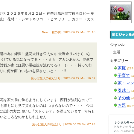
け花 ２０２６年６月２２日～ 神奈川県座間市役所ロビー 座
流） 花材：・シマトネリコ ・ヒマワリ 。カラー ・カス
New 一粒の実 | 2026.06.22 Mon 21:16
ジャンル
生活
出講の為に練習! 盛花大好き♡ なのに最近余りいけていな
いけている気になってる・・・💧💧 アカンあかん 突然フ
カテゴリー
我が家には悪い電磁波が流れてる(T_T)・・・ 持って行
家庭
(29
りに何か面白いものを探さないと・・・!! ...
子育て
(
葉っぱ星人の花だより | 2026.06.22 Mon 16:37
家・マ
引越し
(
その他
(
た花を家の前に飾るようにしています 西日が強烈なので二
お題
ても誰もにも見て貰えないのは つまらないので・・・ 今回
(63
 ご近所の方に頂いた『ストケシア』を添えています 何時も
のよいところなのかもしれません
レンタルサーバー
葉っぱ星人の花だより | 2026.06.20 Sat 07:28
あなたのクリ
200.71G