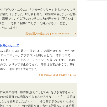
花材『デルフィニウム』『スモークツリー』を 社中さんより
お裾分けしました 取り合わせた『柏葉紫陽花()かしわばあ
す 豪華でキレイな花なので沢山の方が声をかけて下さいま
れど・・ それにも慣れてしまった自分がちょっと悲し
とにしよう!!
葉っぱ星人の花だより | 2026.06.20 Sat 07:13
トルンカータ
花のある暮らし 蒸し暑い一日でした。 梅雨だからか、べたべた
 ローズマリー、アブチロンも切りました。 昨日今日で、
れました。 ピートバンに、ミニミントが育ってます。 10時
ので、クリップで止めてます。 昨日はお客が多くて、3時
ントは昨日行く予定でした...
花はな日記 | 2026.06.19 Fri 17:18
んに花展の花材『銀香梅(ぎんこうばい)』を頂き若水さんへ!
ものの多分直ぐに元気なくなるんだろうな・・・💧 以前は
けたこともありましたが・・・ 今は暑すぎるから引っ込め
は難しそう・・・ 何せ西日が直で当たる野外なので 多分暫