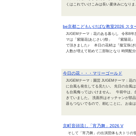
くはこれでいけこみは長い夏休みになりま..
be京都こどもいけばな教室2026 スタ
JUGEMテーマ：花のある暮らし 令和8
マは「紫陽花(あじさい)祭」 『紫陽花』
で頂きました♪ 本日の花材は『擬宝珠(ぎ
人数が増えて初めて二部制となり 時間配分
今日の花・・・マリーゴールド
JUGEMテーマ：園芸 JUGEMテー
に台風も発生してる見たい。 先日の台風
も台風侮ってはいけません。 午前中は、
きていました。 洗面所はオッチャンが部
器もつないでるので、頼むことに。 お金はか
京町音頭流し「宵乃舞」2026 V
そして「宵乃舞」の出演団体も大トリの登場です。 [α7S