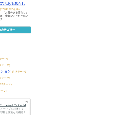
花のある暮らし
(37988件の記事)
「お花のある暮らし」
は、素敵なことだと思い
ま...
7テーマ)
42テーマ)
ンション
(218テーマ)
39テーマ)
407テーマ)
テーマ)
[PR]
 heteml [ヘテムル]
エイティブを刺激する、
Bの大容量と便利な高機能！