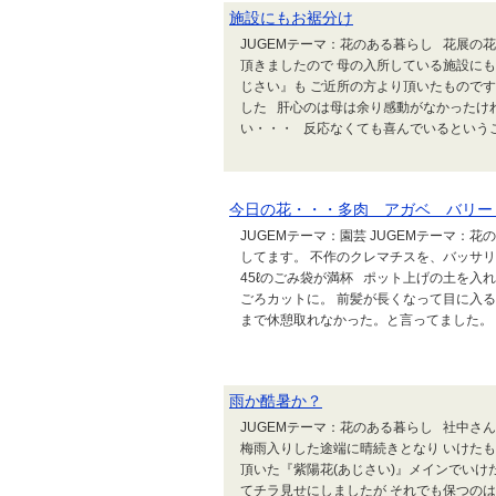
施設にもお裾分け
JUGEMテーマ：花のある暮らし 花展の
頂きましたので 母の入所している施設にも
じさい』も ご近所の方より頂いたもので
した 肝心のは母は余り感動がなかったけ
い・・・ 反応なくても喜んでいるというこ
今日の花・・・多肉 アガベ バリー
JUGEMテーマ：園芸 JUGEMテーマ：
してます。 不作のクレマチスを、バッサリ
45ℓのごみ袋が満杯 ポット上げの土を入
ごろカットに。 前髪が長くなって目に入る
まで休憩取れなかった。と言ってました。 ホ
雨か酷暑か？
JUGEMテーマ：花のある暮らし 社中さ
梅雨入りした途端に晴続きとなり いけた
頂いた『紫陽花(あじさい)』メインでい
てチラ見せにしましたが それでも保つの