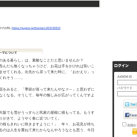
のURL:
https://jugem.jp/theme/c303/3063/
ある暮らし」は、素敵なことだと思いませんか？
んだら無くなっちゃうけど、お花は手をかければ長いこ
ませてくれる。出先から戻って来た時に、「おかえり」っ
JUGEM ID
くれそう……。
パスワード
をみると、「季節が巡って来たんやなァ～」と思わずに
なくなる。そうして、毎年の愉しみが広がってくんですよ
阪でも雪がうっすらと民家の屋根に積もってる。もうす
りがきて、ようやく春に近づいてく。
桜もきれいに咲きますように！」 年々、お花見が待ち
次回か
るのは人生を重ねて来たからなんやろうなとも思う、今日