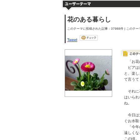
花のある暮らし
このテーマに投稿された記事：37988件 | このテーマ
Tweet
「お花の
ビアは呑
と、楽し
て言うて
それに花
はいられ
ね。
今日は大
ぐお水取
「今年の
遠しくな
この頃。