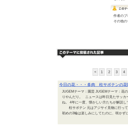
作者のブ
その他の
<
1
2
3
4
今日の花・・・多肉 柱サボテンの花
JUGEMテーマ：園芸 JUGEMテーマ：
りやんだり。 ニュースは昨日見たサッカ
ね。 4年に一度、懐かしい方たちが解説し
柱サボテン 元はアジサイ見物に行って
初めの3輪は楽しみにしてたのに、咲かずに萎