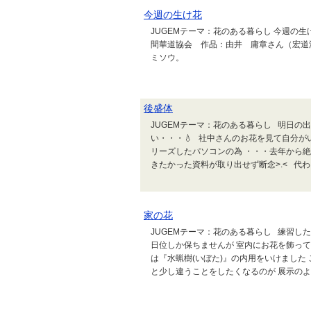
今週の生け花
JUGEMテーマ：花のある暮らし 今週の生
間華道協会 作品：由井 庸章さん（宏道
ミソウ。
後盛体
JUGEMテーマ：花のある暮らし 明日の
い・・・💧 社中さんのお花を見て自分が
リーズしたパソコンの為 ・・・去年から絶対
きたかった資料が取り出せず断念>⁠.⁠< 代わ
家の花
JUGEMテーマ：花のある暮らし 練習し
日位しか保ちませんが 室内にお花を飾っ
は『水蝋樹(いぼた)』の内用をいけました
と少し違うことをしたくなるのが 展示