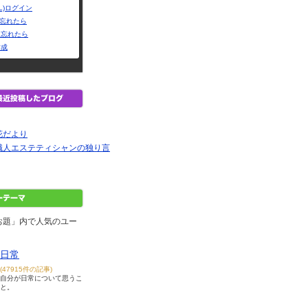
L)ログイン
Dを忘れたら
を忘れたら
作成
花だより
職人エステティシャンの独り言
お題」内で人気のユー
日常
(47915件の記事)
自分が日常について思うこ
と。