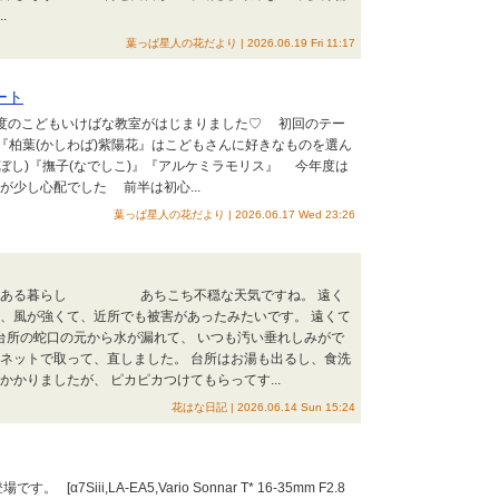
.
葉っぱ星人の花だより | 2026.06.19 Fri 11:17
ート
年度のこどもいけばな教室がはじまりました♡ 初回のテー
『柏葉(かしわば)紫陽花』はこどもさんに好きなものを選ん
ぼし)『撫子(なでしこ)』『アルケミラモリス』 今年度は
が少し心配でした 前半は初心...
葉っぱ星人の花だより | 2026.06.17 Wed 23:26
マ：花のある暮らし あちこち不穏な天気ですね。 遠く
は、風が強くて、近所でも被害があったみたいです。 遠くて
台所の蛇口の元から水が漏れて、 いつも汚い垂れしみがで
品ネットで取って、直しました。 台所はお湯も出るし、食洗
かりましたが、 ピカピカつけてもらってす...
花はな日記 | 2026.06.14 Sun 15:24
iii,LA-EA5,Vario Sonnar T* 16-35mm F2.8