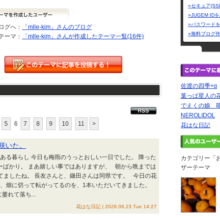
»セキュア(SS
»JUGEM I
»パスワード
ログへ：
「mlle-kim」さんのブログ
»無料ブログ
テーマ：
「mlle-kim」さんが作成したテーマ一覧(16件)
佐渡の四季+α
葉っぱ星人の
でえくの娘 
NEROLIDOL
5
6
7
8
9
10
11
>
花はな日記
咲いた。
花のある暮らし 今日も梅雨のうっとおしい一日でした。 降った
カテゴリー「
ーばかり。 まあ嬉しい事ではありますが、 朝から晩までは
ザーテーマ
てましたね。 長友さんと、鎌田さんは同県です。 今日の花
、畑に切って転がってるのを、1本いただいてきました。
れて落ち...
花はな日記 | 2026.06.23 Tue 14:27