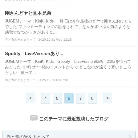
剛さんどヤと堂本兄弟
JUGEMテーマ：KinKi Kids 昨日は今年最後のどヤで剛さんおひとり
でした ファンミーティングの話をされて、なんかずいぶん前のような
感覚でなつかしさがありま...
赤と青の光をまとって | 2025.12.31 Wed 12:25
Spotify LiveVersionあり...
JUGEMテーマ：KinKi Kids Spotify LiveVersion動画 21時を待って
みました まずはftr一緒のコメントからで どこなのか遠くて寒いところ
らしい 歌って...
赤と青の光をまとって | 2025.12.26 Fri 07:31
<
>
4
5
6
7
8
このテーマに最近投稿したブログ
赤と青の光をまとって