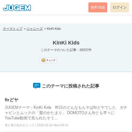
[pear_error: message="Success" code=0 mode=return level=notice
prefix="" info=""]
無料登録
ログイン
テーマトップ
ジャニーズ
KinKi Kids
KinKi Kids
このテーマのついた記事：28337件
このテーマに投稿された記事
ftrどヤ
JUGEMテーマ：KinKi Kids 昨日のどんなもんヤはftrどヤでした ガチ
ャピンとムックの「愛のかたまり」 DOMOTOさんftrとも早々に
YouTube動画で見られたそう...
赤と青の光をまとって | 2026.02.04 Wed 08:41