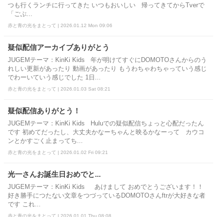
つも行くランチに行ってきた いつもおいしい 帰ってきてからTverで
「ごぶ...
赤と青の光をまとって | 2026.01.12 Mon 09:06
疑似配信アーカイブありがとう
JUGEMテーマ：KinKi Kids 年が明けてすぐにDOMOTOさんからのう
れしい更新があったり 動画があったり もうわちゃわちゃっていう感じ
でわーいていう感じでした 1日...
赤と青の光をまとって | 2026.01.03 Sat 08:21
疑似配信ありがとう！
JUGEMテーマ：KinKi Kids Huluでの疑似配信ちょっと心配だったん
です 初めてだったし、大丈夫かなーちゃんと映るかなーって カウコ
ンとかすごく止まってち...
赤と青の光をまとって | 2026.01.02 Fri 09:21
光一さんお誕生日おめでと...
JUGEMテーマ：KinKi Kids あけまして おめでとうございます！！
好き勝手につたない文章をつづっているDOMOTOさんftrが大好きな者
です これ...
赤と青の光をまとって | 2026.01.01 Thu 08:08