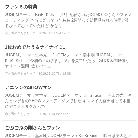
ファンミの特典
JUGEMテーマ：KinKi Kids 元旦に配信されたDOMOTOさんのファン
ミーティング 本当に楽しかったああ 2週間って結構見られる時間があ
るなって思っていたけど かなり...
赤と青の光をまとって | 2026.01.31 Sat 12:37
1位おめでとう＆ナイナイミ...
JUGEMテーマ：堂本光一 JUGEMテーマ：堂本剛 JUGEMテーマ：
KinKi Kids 今朝の「めざましTV」を見ていたら、SHOCKの映像が
オリコン週間1位とのニュ...
赤と青の光をまとって | 2026.01.15 Thu 12:08
アニソンのSHOWマン
JUGEMテーマ：堂本光一 JUGEMテーマ：KinKi Kids 今回の光一さ
んとシゲ君のSHOWマンはアニソンでした キスマイの宮田君って本当
にアニメオタクなんで...
赤と青の光をまとって | 2026.01.14 Wed 09:17
ごぶごぶの剛さんとファン...
JUGEMテーマ：堂本剛 JUGEMテーマ：KinKi Kids 昨日は友人とい