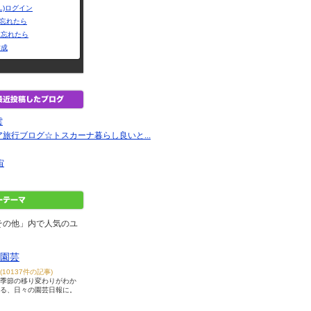
L)ログイン
Dを忘れたら
を忘れたら
作成
雲
旅行ブログ☆トスカーナ暮らし良いと...
宙
その他」内で人気のユ
園芸
(10137件の記事)
季節の移り変わりがわか
る、日々の園芸日報に。