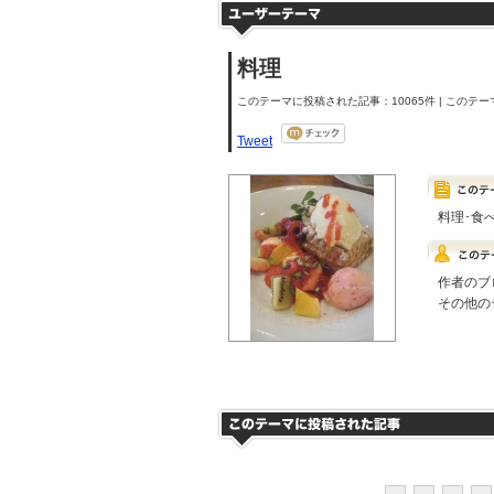
料理
このテーマに投稿された記事：10065件 | このテーマ
Tweet
料理･食
作者のブ
その他の