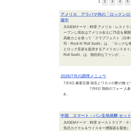
1
2
3
4
5
アメリカ アラバマ州の「ロックンロール寿司
催中
JUGEMテーマ：料理 アメリカ・レストラン情報
ープンし現在はアメリカ全土に75店を展開してい
高級カニを使って「クラブフェスト（日本
司・Rock N’ Roll Sushi」は、
とロック音楽を提供するアメリカンスタイルの
Roll Sushi」は、熱狂的なファンが、...
2026/7月の調理メニュウ
7月4日 麻婆豆腐 胡瓜とワカメの酢の物 
7月6日 鶏肉のフォー 人参し
&...
中国 スマート・パン生地発酵 セッ
JUGEMテーマ：料理 オーストラリア・テック情
気式カクテル＆ウイスキー燻製器を製造）