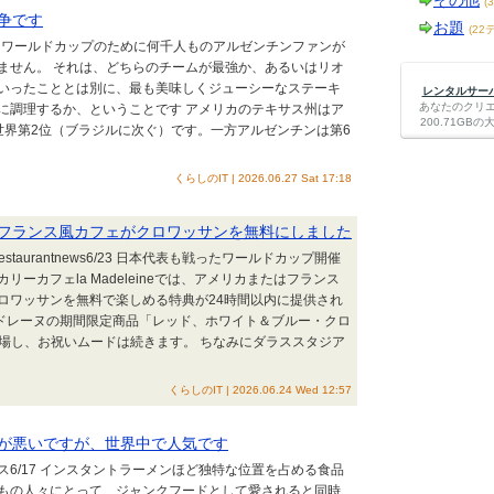
その他
(
争です
お題
(22
/27 ワールドカップのために何千人ものアルゼンチンファンが
ません。 それは、どちらのチームが最強か、あるいはリオ
いったこととは別に、最も美味しくジューシーなステーキ
レンタルサーバー
あなたのクリ
に調理するか、ということです アメリカのテキサス州はア
200.71G
世界第2位（ブラジルに次ぐ）です。一方アルゼンチンは第6
くらしのIT | 2026.06.27 Sat 17:18
フランス風カフェがクロワッサンを無料にしました
taurantnews6/23 日本代表も戦ったワールドカップ開催
ーカフェla Madeleineでは、アメリカまたはフランス
ロワッサンを無料で楽しめる特典が24時間以内に提供され
・マドレーヌの期間限定商品「レッド、ホワイト＆ブルー・クロ
issant が登場し、お祝いムードは続きます。 ちなみにダラススタジア
くらしのIT | 2026.06.24 Wed 12:57
が悪いですが、世界中で人気です
ース6/17 インスタントラーメンほど独特な位置を占める食品
もの人々にとって、ジャンクフードとして愛されると同時