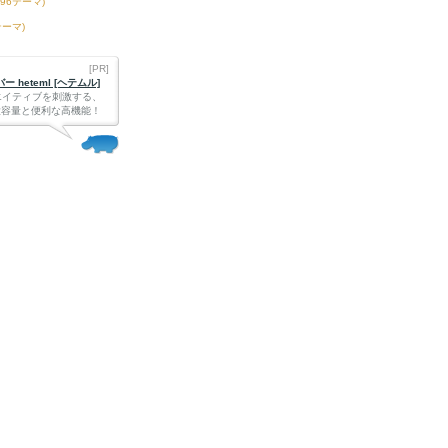
396テーマ)
テーマ)
[PR]
 heteml [ヘテムル]
エイティブを刺激する、
Bの大容量と便利な高機能！