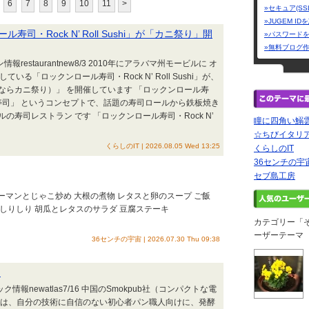
6
7
8
9
10
11
>
»セキュア(SS
»JUGEM I
・Rock N’ Roll Sushi」が「カニ祭り」開
»パスワード
»無料ブログ
restaurantnew8/3 2010年にアラバマ州モービルに オ
る「ロックンロール寿司・Rock N’ Roll Sushi」が、
ならカニ祭り）」 を開催しています 「ロックンロール寿
「ロックな寿司」 というコンセプトで、話題の寿司ロールから鉄板焼き
寿司レストラン です 「ロックンロール寿司・Rock N’
瞳に四角い鰯
☆ちびイタリア
くらしのIT | 2026.08.05 Wed 13:25
くらしのIT
36センチの宇
セブ島工房
ピーマンとじゃこ炒め 大根の煮物 レタスと卵のスープ ご飯
りしり 胡瓜とレタスのサラダ 豆腐ステーキ
カテゴリー「
ーザーテーマ
36センチの宇宙 | 2026.07.30 Thu 09:38
ト
報newatlas7/16 中国のSmokpub社（コンパクトな電
 は、自分の技術に自信のない初心者パン職人向けに、発酵