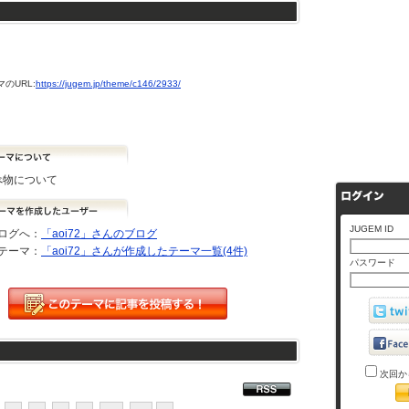
のURL:
https://jugem.jp/theme/c146/2933/
べ物について
JUGEM ID
ログへ：
「aoi72」さんのブログ
テーマ：
「aoi72」さんが作成したテーマ一覧(4件)
パスワード
次回か