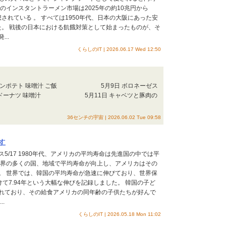
のインスタントラーメン市場は2025年の約10兆円から
想されている 。 すべては1950年代、日本の大阪にあった安
た。 戦後の日本における飢餓対策として始まったものが、そ
..
くらしのIT | 2026.06.17 Wed 12:50
ジャーマンポテト 味噌汁 ご飯 5月9日 ボロネーゼス
漬け ドーナツ 味噌汁 5月11日 キャベツと豚肉の
36センチの宇宙 | 2026.06.02 Tue 09:58
す
ス5/17 1980年代、アメリカの平均寿命は先進国の中では平
世界の多くの国、地域で平均寿命が向上し、アメリカはその
。 世界では、韓国の平均寿命が急速に伸びており、世界保
かけて7.94年という大幅な伸びを記録しました。 韓国の子ど
れており、その給食アメリカの同年齢の子供たちが好んで
.
くらしのIT | 2026.05.18 Mon 11:02