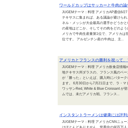
ワールドカップはサッカーと牛肉の論
JUGEMテーマ：料理 アメリカAP通信6
テキサスに集まれば、ある議論が避けられ
ネル・メッシが大会最高の選手かどうかと
の産地はどこか、そしてその肉をどのよう
メリカで牛肉生産量第1位で、アメリカは
位です。 アルゼンチン産の牛肉は、主...
アメリカとフランスの勝利を祝って、
JUGEMテーマ：料理 アメリカ飲食店情報res
地テキサス州ダラスの、フランス風のベーカリ
が「勝った」といえば、購入時にバターク
ます。 6月30日から7月21日まで、ラ
ワッサンRed, White & Blue Cro
ムでは、未だアメリカ戦、フランス...
インスタントラーメンは健康には評判
JUGEMテーマ：料理 アメリカCNNニュ
はほとんどありません。世界中の何百万人