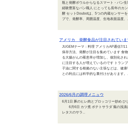
瓶と発酵ボウルからなるスマート・パン生地発
経験豊富なパン職人 にとっても長年のカ
酵 セットDoubotは、5つの内蔵センサ
プで、発酵率、周囲温度、生地表面温度、..
アメリカ 発酵食品が注目されていま
JUGEMテーマ：料理 アメリカAP通信7
保存方法、発酵が注目を集めています 食
る大腸がんの罹患率が増加し、個別化され
に注目する人が増えているのです トラン
子油に関する根拠のない主張などは、健康
との利点には科学的な裏付けがあります。..
2026/6月の調理メニュウ
6月1日 豚のヒレ肉とブロッコリー炒め
6月6日 カツ煮 ポテトサラダ 蕪の
レタスのサラ...