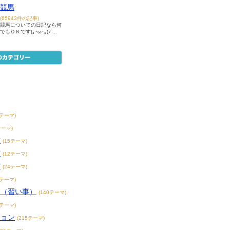
競馬
(65943件の記事)
競馬についての日記なら何
でもＯＫです(｡･ω･｡)ﾉ ...
8テーマ)
テーマ)
賞
(15テーマ)
賞
(12テーマ)
賞
(24テーマ)
3テーマ)
こ（習い事）
(140テーマ)
4テーマ)
ション
(215テーマ)