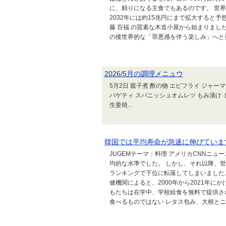
に、頼りになる主食でもあるのです。 世界
2032年には約15兆円にまで拡大すると予
藤 百福 の質素な木造小屋から始まりまし
の後世界的な「罪悪感を伴う楽しみ」へと発.
2026/5月の調理メニュウ
5月2日 親子煮 酢の物 エビフライ 
パゲティ スパニッシュオムレツ もみ
生姜焼...
韓国では平均寿命が急速に伸びていま
JUGEMテーマ：料理 アメリカCNNニュー
均的な水準でした。 しかし、それ以降、
ランキングで下位に転落してしまいました
健機関によると、2000年から2021年に
もたちは在学中、学校給食を無料で提供さ
食べるものではない レタス包み、大根とニ..