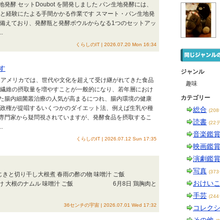
酵 セットDoubot を開発しました パン生地発酵には、
ンと経験にたよる手間かかる作業です スマート・パン生地発
ーを備えており、発酵瓶と発酵ボウルからなる1つのセットアッ
.
くらしのIT | 2026.07.20 Mon 16:34
す
ジャンル
/11 アメリカでは、世代や文化を超えて受け継がれてきた食品
趣味
物繊維の摂取量を増やすことが一般的になり、若年層におけ
カテゴリー
た腸内細菌叢治療の人気が高まるにつれ、腸内環境の健康
プ政権が提唱するいくつかのダイエット法、例えば生乳や種
総合
(20
専門家から疑問視されていますが、発酵食品を摂取するこ
読書
(22
.
音楽鑑
くらしのIT | 2026.07.12 Sun 17:35
映画鑑
演劇鑑
写真
(37
 ひじきと切り干し大根煮 春雨の酢の物 味噌汁 ご飯
おけい
浅漬け 大根のナムル 味噌汁 ご飯 6月8日 鶏胸肉と
手芸
(24
36センチの宇宙 | 2026.07.01 Wed 17:32
コレク