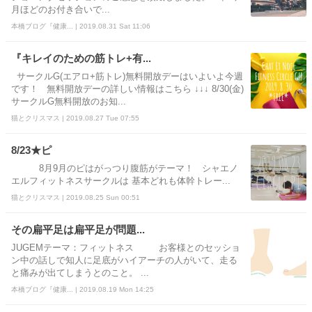
月ほどのお付き合いで...
本橋ブログ『健康... | 2019.08.31 Sat 11:06
『キレイのための筋トレ+有...
サークルG(エアロ+筋トレ)無料開放デーはいよいよ今週
です！ 無料開放デーの詳しい情報はこちら ↓↓↓ 8/30(金)
サークルG無料開放のお知...
猫とクリスマス | 2019.08.27 Tue 07:55
8/23★ピ
8月9月のピはがっつり腹筋がテーマ！ シャエノ
エルフィットネスサークルは 基本どれも体幹トレー...
猫とクリスマス | 2019.08.25 Sun 00:51
その扁平足は扁平足が問題...
JUGEMテーマ：フィットネス お客様とのセッショ
ン中の話しで知人に足底がハイアーチの人がいて、走る
と痛みが出てしまうとのこと。 ...
本橋ブログ『健康... | 2019.08.19 Mon 14:25