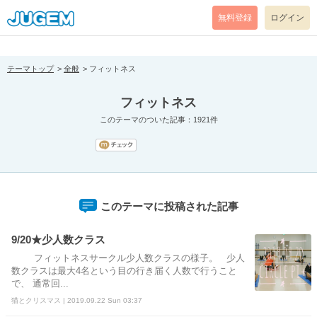
[pear_error: message="Success" code=0 mode=return level=notice
prefix="" info=""]
無料登録
ログイン
テーマトップ
全般
フィットネス
フィットネス
このテーマのついた記事：1921件
このテーマに投稿された記事
9/20★少人数クラス
フィットネスサークル少人数クラスの様子。 少人
数クラスは最大4名という目の行き届く人数で行うこと
で、 通常回...
猫とクリスマス | 2019.09.22 Sun 03:37