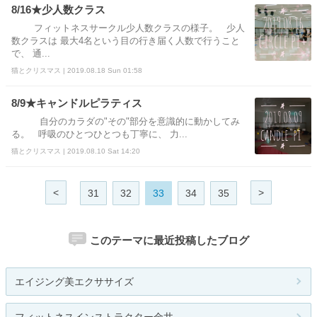
8/16★少人数クラス
フィットネスサークル少人数クラスの様子。 少人
数クラスは 最大4名という目の行き届く人数で行うこと
で、 通...
猫とクリスマス | 2019.08.18 Sun 01:58
8/9★キャンドルピラティス
自分のカラダの"その"部分を意識的に動かしてみ
る。 呼吸のひとつひとつも丁寧に、 力...
猫とクリスマス | 2019.08.10 Sat 14:20
<
>
31
32
33
34
35
このテーマに最近投稿したブログ
エイジング美エクササイズ