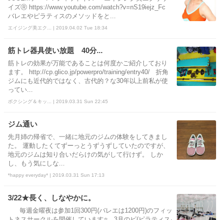
イズⓇ https://www.youtube.com/watch?v=nS19iejz_Fc
バレエやピラティスのメソッドをと...
エイジング美エク... | 2019.04.02 Tue 18:34
筋トレ器具使い放題 40分...
筋トレの効果が万能であることは何度かご紹介しており
ます。 http://cp.glico.jp/powerpro/training/entry40/ 折角
ジムにも近代的ではなく、古代的？な30年以上前私が使
ってい...
ボクシング＆キッ... | 2019.03.31 Sun 22:45
ジム通い
先月姉の帰省で、一緒に地元のジムの体験をしてきまし
た。 運動したくてずーっとうずうずしていたのですが、
地元のジムは知り合いだらけの気がして行けず。 しか
し、もう気にしな...
*happy everyday* | 2019.03.31 Sun 17:13
3/22★長く、しなやかに。
毎週金曜夜は参加1回300円(バレエは1200円)のフィッ
トネスサークルを開催しています⭐ 3月のピ(ピラティス·