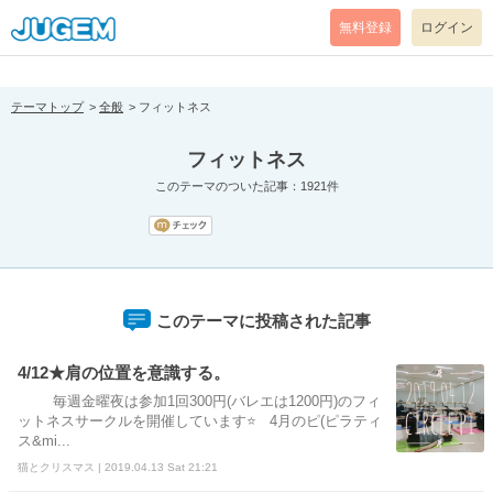
[pear_error: message="Success" code=0 mode=return level=notice
prefix="" info=""]
無料登録
ログイン
テーマトップ
全般
フィットネス
フィットネス
このテーマのついた記事：1921件
このテーマに投稿された記事
4/12★肩の位置を意識する。
毎週金曜夜は参加1回300円(バレエは1200円)のフィ
ットネスサークルを開催しています⭐ 4月のピ(ピラティ
ス&mi...
猫とクリスマス | 2019.04.13 Sat 21:21