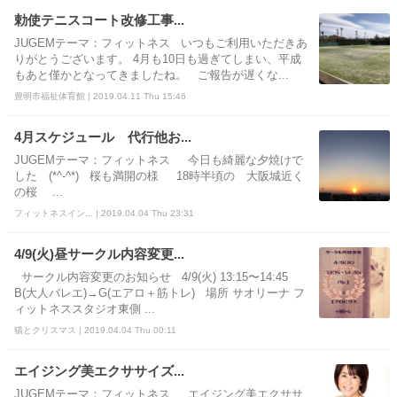
勅使テニスコート改修工事...
JUGEMテーマ：フィットネス いつもご利用いただきあ
りがとうございます。 4月も10日も過ぎてしまい、平成
もあと僅かとなってきましたね。 ご報告が遅くな...
豊明市福祉体育館 | 2019.04.11 Thu 15:46
4月スケジュール 代行他お...
JUGEMテーマ：フィットネス 今日も綺麗な夕焼けで
した (*^-^*) 桜も満開の様 18時半頃の 大阪城近く
の桜 ...
フィットネスイン... | 2019.04.04 Thu 23:31
4/9(火)昼サークル内容変更...
サークル内容変更のお知らせ 4/9(火) 13:15〜14:45
B(大人バレエ)→G(エアロ＋筋トレ) 場所 サオリーナ フ
ィットネススタジオ東側 ...
猫とクリスマス | 2019.04.04 Thu 00:11
エイジング美エクササイズ...
JUGEMテーマ：フィットネス エイジング美エクササ