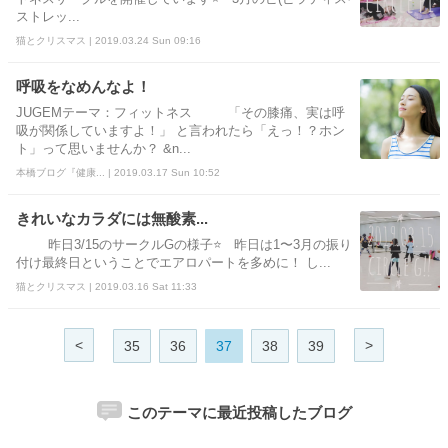
ストレッ...
猫とクリスマス | 2019.03.24 Sun 09:16
呼吸をなめんなよ！
JUGEMテーマ：フィットネス 「その膝痛、実は呼
吸が関係していますよ！」 と言われたら「えっ！？ホン
ト」って思いませんか？ &n...
本橋ブログ『健康... | 2019.03.17 Sun 10:52
きれいなカラダには無酸素...
昨日3/15のサークルGの様子⭐ 昨日は1〜3月の振り
付け最終日ということでエアロパートを多めに！ し...
猫とクリスマス | 2019.03.16 Sat 11:33
<
>
35
36
37
38
39
このテーマに最近投稿したブログ