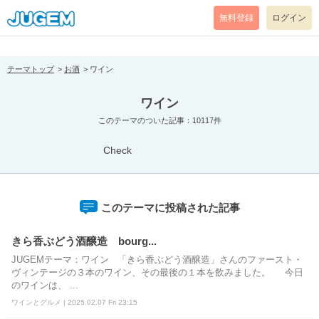
[pear_error: message="Success" code=0 mode=return level=notice
prefix="" info=""]
無料登録
ログイン
テーマトップ
お酒
ワイン
ワイン
このテーマのついた記事：10117件
Check
このテーマに投稿された記事
きら香ぶどう酒醸造 bourg...
JUGEMテーマ：ワイン 「きら香ぶどう酒醸造」さんのファースト・
ヴィンテージの３本のワイン、その最後の１本を飲みました。 今日
のワインは、 ...
ワインとグルメ | 2025.02.07 Fri 23:15