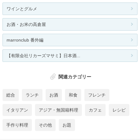
ワインとグルメ
お酒・お米の高倉屋
marronclub 番外編
【有限会社リカーズマサミ】日本酒...
関連カテゴリー
総合
ランチ
お酒
和食
フレンチ
イタリアン
アジア・無国籍料理
カフェ
レシピ
手作り料理
その他
お題