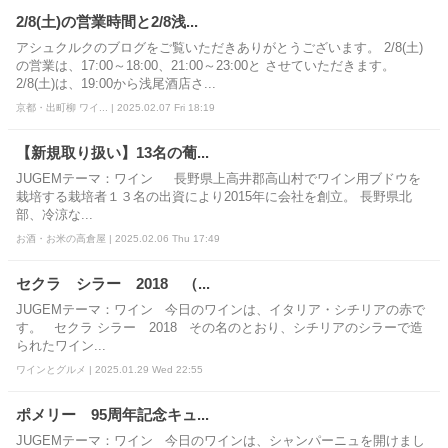
2/8(土)の営業時間と2/8浅...
アシュクルクのブログをご覧いただきありがとうございます。 2/8(土)
の営業は、17:00～18:00、21:00～23:00と させていただきます。
2/8(土)は、19:00から浅尾酒店さ...
京都・出町柳 ワイ... | 2025.02.07 Fri 18:19
【新規取り扱い】13名の葡...
JUGEMテーマ：ワイン 長野県上高井郡高山村でワイン用ブドウを
栽培する栽培者１３名の出資により2015年に会社を創立。 長野県北
部、冷涼な...
お酒・お米の高倉屋 | 2025.02.06 Thu 17:49
セクラ シラー 2018 （...
JUGEMテーマ：ワイン 今日のワインは、イタリア・シチリアの赤で
す。 セクラ シラー 2018 その名のとおり、シチリアのシラーで造
られたワイン...
ワインとグルメ | 2025.01.29 Wed 22:55
ポメリー 95周年記念キュ...
JUGEMテーマ：ワイン 今日のワインは、シャンパーニュを開けまし