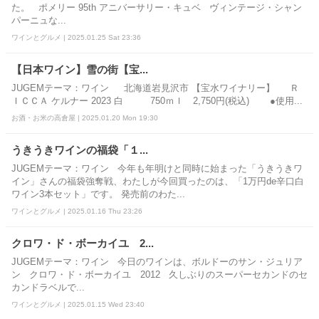
た。 ポメリー 95th アニバーサリー・キュベ ヴィンテージ・シャン
パーニュな...
ワインとグルメ | 2025.01.25 Sat 23:36
【日本ワイン】雪の街【宝...
JUGEMテーマ：ワイン 北海道岩見沢市 【宝水ワイナリー】 Ｒ
ＩＣＣＡ ケルナー 2023 白 750ｍｌ 2,750円(税込) ●使用...
お酒・お米の高倉屋 | 2025.01.20 Mon 19:30
うきうきワインの福袋「１...
JUGEMテーマ：ワイン 今年も年明けと同時に始まった「うきうきワ
イン」さんの福袋強奪戦、わたしが今回買ったのは、「1万円de辛口白
ワイン3本セット」です。 発売前のわた...
ワインとグルメ | 2025.01.16 Thu 23:26
クロワ・ド・ボーカイユ 2...
JUGEMテーマ：ワイン 今日のワインは、ボルドーのサン・ジュリア
ン クロワ・ド・ボーカイユ 2012 久しぶりのスーパーセカンドのセ
カンドラベルで...
ワインとグルメ | 2025.01.15 Wed 23:40