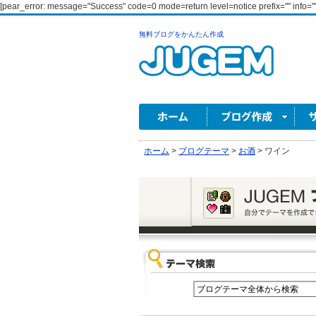
[pear_error: message="Success" code=0 mode=return level=notice prefix="" info=""
無料ブログをかんたん作成
ホーム
>
ブログテーマ
>
お酒
>
ワイン