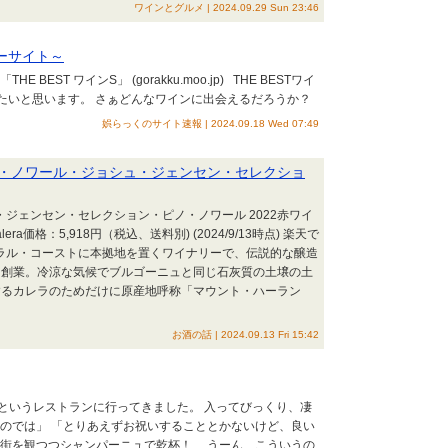
ワインとグルメ | 2024.09.29 Sun 23:46
ューサイト～
EST ワインS」 (gorakku.moo.jp) THE BESTワイ
きたいと思います。 さぁどんなワインに出会えるだろうか？
娯らっくのサイト速報 | 2024.09.18 Wed 07:49
・ノワール・ジョシュ・ジェンセン・セレクショ
・ジェンセン・セレクション・ピノ・ノワール 2022赤ワイ
era価格：5,918円（税込、送料別) (2024/9/13時点) 楽天で
ラル・コーストに本拠地を置くワイナリーで、伝説的な醸造
年に創業。冷涼な気候でブルゴーニュと同じ石灰質の土壌の土
有するカレラのためだけに原産地呼称「マウント・ハーラン
お酒の話 | 2024.09.13 Fri 15:42
というレストランに行ってきました。 入ってびっくり、凄
のでは」 「とりあえずお祝いすることとかないけど、良い
く街を観つつシャンパーニュで乾杯！ うーん、こういうの