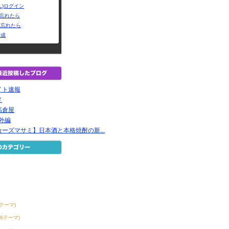
L)ログイン
Dを忘れたら
を忘れたら
作成
イト速報
メ
高倉屋
番外編
ーズマサミ】日本酒と本格焼酎の新...
0テーマ)
56テーマ)