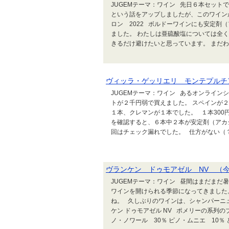
JUGEMテーマ：ワイン 先日６本セット
という話をアップしましたが、このワイン
ロン 2022 ボルドーワインにも安定剤
ました。 わたしは亜硫酸塩については全
きるだけ避けたいと思っています。 まだわ
ヴィッラ・ゲッリエリ モンテプルチ
JUGEMテーマ：ワイン あるオンライ
トが２千円弱で買えました。 スペインが
１本、クレマンが１本でした。 １本30
を確認すると、６本中２本が安定剤（アカ
回はチェック漏れでした。 仕方がない（？
ヴランケン ドゥモアゼル NV （
JUGEMテーマ：ワイン 昼間はまだまだ
ワインを開けられる季節になってきました
ね。 久しぶりのワインは、シャンパーニ
ケン ドゥモアゼル NV ポメリーの系列の
ノ・ノワール 30％ ピノ・ムニエ 10％ と