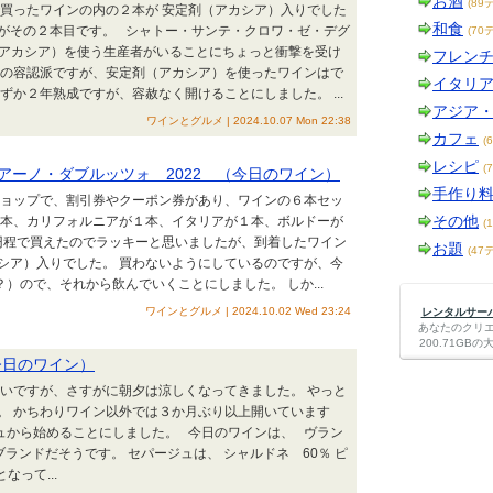
お酒
(89
で買ったワインの内の２本が 安定剤（アカシア）入りでした
和食
がその２本目です。 シャトー・サンテ・クロワ・ゼ・デグ
(70
（アカシア）を使う生産者がいることにちょっと衝撃を受け
フレン
くの容認派ですが、安定剤（アカシア）を使ったワインはで
イタリ
ずか２年熟成ですが、容赦なく開けることにしました。 ...
アジア
ワインとグルメ | 2024.10.07 Mon 22:38
カフェ
(
レシピ
(
アーノ・ダブルッツォ 2022 （今日のワイン）
手作り
ンショップで、割引券やクーポン券があり、ワインの６本セッ
その他
２本、カリフォルニアが１本、イタリアが１本、ボルドーが
(
0円程で買えたのでラッキーと思いましたが、到着したワイン
お題
(47
シア）入りでした。 買わないようにしているのですが、今
）ので、それから飲んでいくことにしました。 しか...
ワインとグルメ | 2024.10.02 Wed 23:24
レンタルサーバー
あなたのクリ
200.71G
今日のワイン）
暑いですが、さすがに朝夕は涼しくなってきました。 やっと
。 かちわりワイン以外では３か月ぶり以上開いています
ュから始めることにしました。 今日のワインは、 ヴラン
ブランドだそうです。 セパージュは、 シャルドネ 60％ ピ
なって...