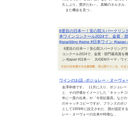
久しぶり。贅沢だわ～。 真鯛のタルタル
また機会を見つ...
8度目の日本一！安心院スパークリングワイン http
本ワインコンクール2024で、金賞・部
#sparkling #wine #日本ワイン #japa
8度目の日本一！安心院スパークリングワイン https
コンクール2024で、金賞・部門最高賞を獲得 #
ン #japan #日本一 JUGEMテーマ：ワイ
大分の日本酒や大分麦焼酎、安心院ワインを、やましろや七代目
ワインのお話 -ボジョレー・ヌーヴォー（Bea
金澤幸雄です。 11月に入り、ボジョレー・ヌー
と、その評価をイメージした「キャッチコ
年に一度の出来」や「今世紀最高」などの
のキャッチコピーですが、フランスのボジ
として1959年に設立された、国が認定
レー・ヌーヴォーの出来や特徴な...