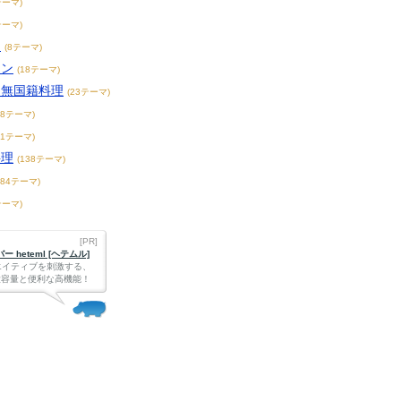
テーマ)
テーマ)
チ
(8テーマ)
アン
(18テーマ)
・無国籍料理
(23テーマ)
68テーマ)
71テーマ)
料理
(138テーマ)
184テーマ)
テーマ)
[PR]
 heteml [ヘテムル]
エイティブを刺激する、
Bの大容量と便利な高機能！