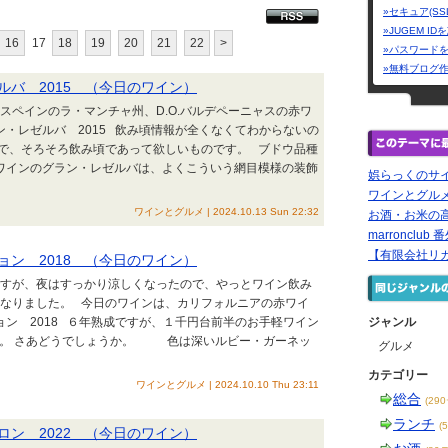
»セキュア(SS
»JUGEM I
16
17
18
19
20
21
22
>
»パスワード
»無料ブログ
バ 2015 （今日のワイン）
、スペインのラ・マンチャ州、D.O.バルデペーニャスの赤ワ
・レゼルバ 2015 飲み頃情報が全くなくてわからないの
で、そろそろ飲み頃であって欲しいものです。 ブドウ品種
ンワインのグラン・レゼルバは、よくこういう網目模様の装飾
娯らっくのサ
ワインとグル
ワインとグルメ | 2024.10.13 Sun 22:32
お酒・お米の
marronclub 
【有限会社リカ
ン 2018 （今日のワイン）
いですが、夜はすっかり涼しくなったので、やっとワイン飲み
くなりました。 今日のワインは、カリフォルニアの赤ワイ
ン 2018 ６年熟成ですが、１千円台前半のお手軽ワイン
ジャンル
です。 さあどうでしょうか。 色は深いルビー・ガーネッ
グルメ
カテゴリー
ワインとグルメ | 2024.10.10 Thu 23:11
総合
(29
ランチ
(
ン 2022 （今日のワイン）