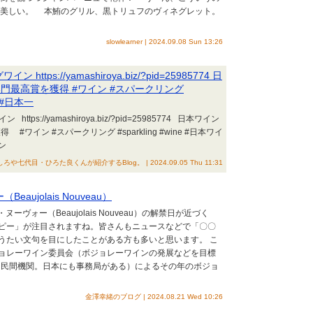
、美しい。 本鮪のグリル、黒トリュフのヴィネグレット。
slowlearner | 2024.09.08 Sun 13:26
s://yamashiroya.biz/?pid=25985774 日
門最高賞を獲得 #ワイン #スパークリング
n #日本一
://yamashiroya.biz/?pid=25985774 日本ワイン
ワイン #スパークリング #sparkling #wine #日本ワイ
ン
・ひろた良くんが紹介するBlog。 | 2024.09.05 Thu 11:31
ujolais Nouveau）
ヴォー（Beaujolais Nouveau）の解禁日が近づく
ピー」が注目されますね。皆さんもニュースなどで「〇〇
うたい文句を目にしたことがある方も多いと思います。 こ
ョレーワイン委員会（ボジョレーワインの発展などを目標
する民間機関。日本にも事務局がある）によるその年のボジョ
金澤幸緒のブログ | 2024.08.21 Wed 10:26