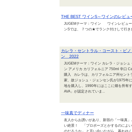
THE BEST ワインS～ワインのレビ
JUGEMテーマ：ワイン ワインレビュー「THE B
ンSでは、 ７つの★でランク付けして行
カレラ・セントラル・コースト・ピノ
ン 2022
JUGEMテーマ：ワイン カレラ・ジョシュ
ン アメリカ カリフォルニア 750ml 辛口 Cal
購入 カレラは、カリフォルニア州セント
家、故ジョシュ・ジェンセン氏が1975
地を購入し、1990年にはここに畑を所
AVA」が認定されていま...
一味真でディナー
友人からお誘いがあり、新宿の「一味真」
い絶景！ 「プロポーズとかするのによい
のだろうか」 と言い合いながら、暮れゆ