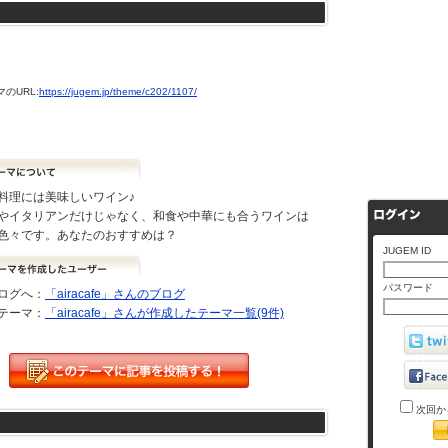
のURL:
https://jugem.jp/theme/c202/1107/
料理には美味しいワイン♪
やイタリアンだけじゃなく、和食や中華にも合うワインは
色々です。あなたのおすすめは？
JUGEM ID
パスワード
ログへ：
「airacafe」さんのブログ
テーマ：
「airacafe」さんが作成したテーマ一覧(9件)
次回か