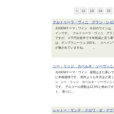
<
12
13
14
15
クルトゥーラ・ヴィニ グラン・レゼル
JUGEMテーマ：ワイン 今日のワインは
インです。 クルトゥーラ・ヴィニ グラン
ですが、２千円台前半で９年熟成と言う事
は、テンプラニーリョ 100％。 スペイ
が施されていますね。 ...
シー・リッジ カベルネ・ソーヴィニョ
JUGEMテーマ：ワイン 昼間はまだ暑
に本格復帰です。 例年よりも半月ほど遅
ン シー・リッジ カベルネ・ソーヴィニョ
です。 アルコール度数は12.5%と軽め
ト。 香りに...
シャトー・サンテ・クロワ・ゼ・デグロ