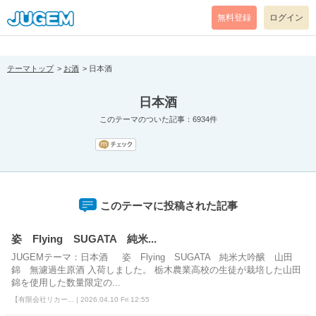
[pear_error: message="Success" code=0 mode=return level=notice
prefix="" info=""]
無料登録
ログイン
テーマトップ
お酒
日本酒
日本酒
このテーマのついた記事：6934件
このテーマに投稿された記事
姿 Flying SUGATA 純米...
JUGEMテーマ：日本酒 姿 Flying SUGATA 純米大吟醸 山田
錦 無濾過生原酒 入荷しました。 栃木農業高校の生徒が栽培した山田
錦を使用した数量限定の...
【有限会社リカー... | 2026.04.10 Fri 12:55