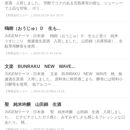
原酒 入荷しました。 芳醇でコクのある完熟果実の様な、ジューシー
で上品な甘味。 ボリ...
【有限会社リカー... | 2026.03.29 Sun 10:37
鴎樹（おうじゅ）Ｄ 生も...
JUGEMテーマ：日本酒 鴎樹（おうじゅ）Ｄ 生もと造り 純米
うすにごり 無濾過生原酒 入荷しました。 山田錦（兵庫県産）、生
酛専用酵母を使用...
【有限会社リカー... | 2026.03.27 Fri 14:54
文楽 BUNRAKU NEW WAVE...
JUGEMテーマ：日本酒 文楽 BUNRAKU NEW WAVE 桃 無
濾過生原酒 入荷しました。 原料米に秋田酒こまち、酵母には明利小
川酵母を使用。 低アルコー...
【有限会社リカー... | 2026.03.18 Wed 14:33
聖 純米吟醸 山田錦 生酒
JUGEMテーマ：日本酒 聖 純米吟醸 山田錦 生酒 入荷しまし
た。 ピチピチとしたガス感と、みずみずしさも感じるフレッシュな口
あたり。 桃...
【有限会社リカー... | 2026.03.18 Wed 12:51