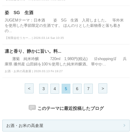
姿 SG 生酒
JUGEMテーマ：日本酒 姿 SG 生酒 入荷しました。 等外米
を使用した季節限定の生酒です。 ほんのりとした穀物香と落ち着き
の...
【有限会社リカー... | 2026.03.14 Sat 10:35
凛と香り、静かに旨い。料...
灘菊 純米吟醸 720ml 1,980円(税込) 🛒shopping🛒 兵
庫県 播州産 山田錦を100％使用した純米吟醸酒。 華やか...
お酒・お米の高倉屋 | 2026.03.13 Fri 19:27
<
>
3
4
5
6
7
このテーマに最近投稿したブログ
お酒・お米の高倉屋