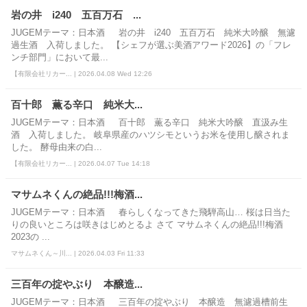
岩の井 i240 五百万石 ...
JUGEMテーマ：日本酒 岩の井 i240 五百万石 純米大吟醸 無濾
過生酒 入荷しました。 【シェフが選ぶ美酒アワード2026】の「フレ
ンチ部門」において最...
【有限会社リカー... | 2026.04.08 Wed 12:26
百十郎 薫る辛口 純米大...
JUGEMテーマ：日本酒 百十郎 薫る辛口 純米大吟醸 直汲み生
酒 入荷しました。 岐阜県産のハツシモというお米を使用し醸されま
した。 酵母由来の白...
【有限会社リカー... | 2026.04.07 Tue 14:18
マサムネくんの絶品!!!梅酒...
JUGEMテーマ：日本酒 春らしくなってきた飛騨高山… 桜は日当た
りの良いところは咲きはじめとるよ さて マサムネくんの絶品!!!梅酒
2023の ...
マサムネくん～川... | 2026.04.03 Fri 11:33
三百年の掟やぶり 本醸造...
JUGEMテーマ：日本酒 三百年の掟やぶり 本醸造 無濾過槽前生