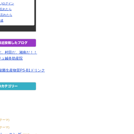
L)ログイン
Dを忘れたら
を忘れたら
作成
だ、村田だ、湘南だ！！
ジュ鍼灸助産院
酸菌生産物質PS-B1ドリンク
7テーマ)
7テーマ)