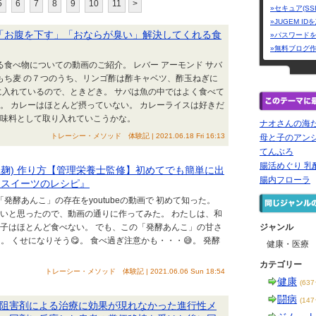
5
6
7
8
9
10
11
>
»セキュア(SS
»JUGEM I
秘」「お腹を下す」「おならが臭い」解決してくれる食
»パスワード
»無料ブログ
る食べ物についての動画のご紹介。 レバー アーモンド サバ
 もち麦 の７つのうち、リンゴ酢は酢キャベツ、酢玉ねぎに
に入れているので、ときどき。 サバは魚の中ではよく食べて
。 カレーはほとんど摂っていない。 カレーライスは好きだ
調味料として取り入れていこうかな。
ナオさんの海
トレーシー・メソッド 体験記 | 2021.06.18 Fri 16:13
母と子のアン
てんぶろ
腸活めぐり 乳
(小豆麹) 作り方【管理栄養士監修】初めてでも簡単に出
腸内フローラ
きスイーツのレシピ』
「発酵あんこ」の存在をyoutubeの動画で 初めて知った。
いいと思ったので、動画の通りに作ってみた。 わたしは、和
菓子はほとんど食べない。 でも、この「発酵あんこ」の甘さ
ジャンル
。 くせになりそう😋。 食べ過ぎ注意かも・・・😅。 発酵
健康・医療
カテゴリー
トレーシー・メソッド 体験記 | 2021.06.06 Sun 18:54
健康
(63
闘病
(14
阻害剤による治療に効果が現れなかった進行性メ