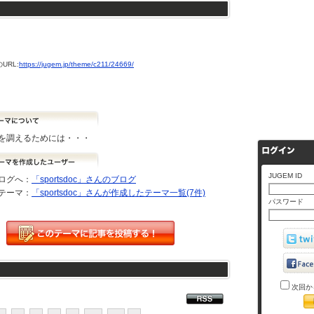
URL:
https://jugem.jp/theme/c211/24669/
を調えるためには・・・
JUGEM ID
ログへ：
「sportsdoc」さんのブログ
テーマ：
「sportsdoc」さんが作成したテーマ一覧(7件)
パスワード
次回か