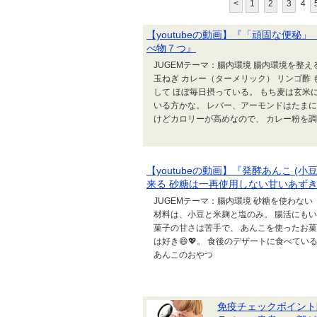
<
1
2
3
4
【youtubeの動画】『「頑固な便
べ物７つ』
JUGEMテーマ：腸内環境 腸内環境を整え
玉ねぎ カレー（ターメリック） リンゴ酢
して ほぼ毎日摂っている。 もち麦は玄米
いる方かな。 レバー、アーモンドはたまに
けどカロリーが高めなので、 カレー粉を
【youtubeの動画】『発酵あんこ 
来る 砂糖は一再使用しない甘いあず
JUGEMテーマ：腸内環境 砂糖を使わない
材料は、小豆と米麹と塩のみ。 腸活にも
菓子の甘さは苦手で、 あんこを使ったお
は好き😄💖。 食後のデザートに食べている
あんこのおやつ
免疫チェックポイント