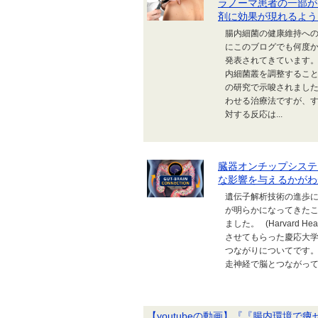
ラノーマ患者の一部が
剤に効果が現れるよう
腸内細菌の健康維持へ
にこのブログでも何度
発表されてきています
内細菌叢を調整するこ
の研究で示唆されまし
わせる治療法ですが、
対する反応は...
臓器オンチップシステ
な影響を与えるかがわ
遺伝子解析技術の進歩
が明らかになってきたこ
ました。 (Harvard H
させてもらった慶応大
つながりについてです。
走神経で脳とつながって
【youtubeの動画】『『腸内環境で痩