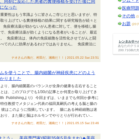
ジム・
、同剤に反応した患者の糞便移植を受けた後に同
になった
医療問
の重要性はもう常識ように皆さんご存じだと思いますが、特
その他
(
か取り上げている糞便移植の効果に関する研究報告が続々と
お題
(20
。 免疫療法薬が効かないがん患者に対して、便を移植し腸
とで、免疫療法薬が効くようになる患者がいることが、最近
た。 免疫療法は、体内の免疫細胞を活性化させてがんと闘
レンタルサーバー
すべての人に効果があるわけではありません。 免疫療法に
あなたのクリ
200.71G
ナオさんの海だ、村田だ、湘南だ！！ | 2021.05.22 Sat 23:51
ムを使うことで、腸内細菌が神経疾患にどのよう
かりました
により、腸内細菌叢のバランスが全身の健康を左右すること
とは、このブログでも1/30の記事とか何度か取り上げてき
ealth Publishingより) 今回まずは、いままでも何回か参考に
学特任教授でメタジェン代表の福田真嗣氏の考える脳と腸の
 彼はこのように指摘しています。 腸にある神経細胞は迷
おり、また腸と脳はホルモンでやりとりが行われてい...
ナオさんの海だ、村田だ、湘南だ！！ | 2021.05.15 Sat 23:46
せよう』 美容専門家(昭和35年5月生まれ)🔥美容