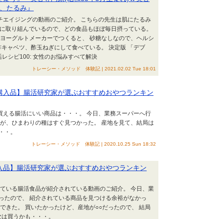
わ、たるみ』
ンチエイジングの動画のご紹介。 こちらの先生は肌にたるみ
活に取り組んでいるので、どの食品もほぼ毎日摂っている。
はヨーグルトメーカーでつくると、 砂糖なしなので、ヘルシ
酢キャベツ、酢玉ねぎにして食べている。 決定版 「デブ
レシピ100: 女性のお悩みすべて解決
トレーシー・メソッド 体験記 | 2021.02.02 Tue 18:01
パー購入品】腸活研究家が選ぶおすすめおやつランキン
で買える腸活にいい商品は・・・。 今日、業務スーパーへ行
たが、ひまわりの種はすぐ見つかった。 産地を見て、結局は
・・。
トレーシー・メソッド 体験記 | 2020.10.25 Sun 18:32
ー購入品】腸活研究家が選ぶおすすめおやつランキン
っている腸活食品が紹介されている動画のご紹介。 今日、業
ったので、 紹介されている商品を見つける余裕がなかっ
できた。 買いたかったけど、産地が○○だったので、 結局
次は買うかも・・・。