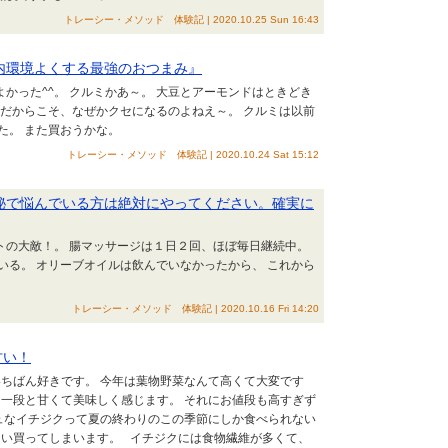
トレーシー・メソッド 体験記 | 2020.10.25 Sun 16:43
腸内環境よくする最強のおつまみ』
よかった^^。 クルミかあ～。 大豆とアーモンドはときどき
朴だからこそ、なぜかクセになるのよねえ～。 クルミは以前
た。 また買おうかな。
トレーシー・メソッド 体験記 | 2020.10.24 Sat 15:12
】便秘で悩んでいる方は絶対にやってください。確実に
ットの大敵！。 腸マッサージは１日２回、ほぼ毎日継続中。
いる。 オリーブオイルは飲んでいなかったから、 これから
トレーシー・メソッド 体験記 | 2020.10.16 Fri 14:20
甘い！
ちばん好きです。 今年は葉物野菜なんて高くて大変です
一段と甘くて美味しく感じます。 それにお値段も高すぎず
ュなイチジクって夏の終わりのこの季節にしか食べられない
つい買ってしまいます。 イチジクには食物繊維が多くて、