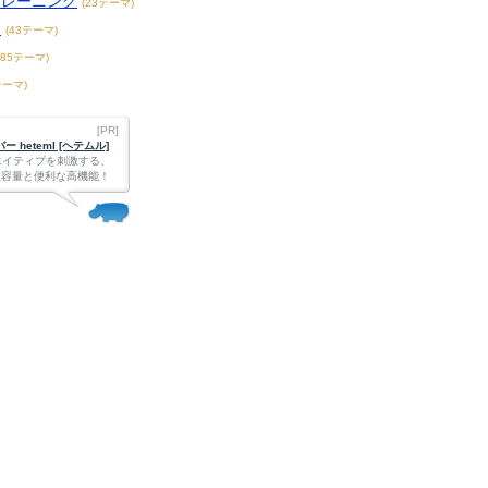
トレーニング
(23テーマ)
題
(43テーマ)
185テーマ)
テーマ)
[PR]
 heteml [ヘテムル]
エイティブを刺激する、
Bの大容量と便利な高機能！