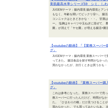
美肌最高水準シリーズ59 シミ、し
JUGEMテーマ：腸内環境 腸内環境とア
もなく、年齢を聞いてビックリ😲✨。 腸
コンニャクはときどきかな・・・。 甘酒
ー。 塩麹はキャベツや玉ねぎに混ぜて、 
菌」が消えて「ヤセ菌」が増える腸活×菌活
【youtubeの動画】『【業務スー
グ』
JUGEMテーマ：腸内環境 業務スーパー
ってきた。 腸活食品を探す時間がなかっ
買わなかったが、次行くときは買うかも・
【youtubeの動画】『業務スーパ
グ』
これは参考になった。 業務スーパーで売
務スーパーに行ったんだけど、時間がなか
た。 「ひまわりの種」だけ見つけることが
買わなかった。 でも買ってみたいなあ。 