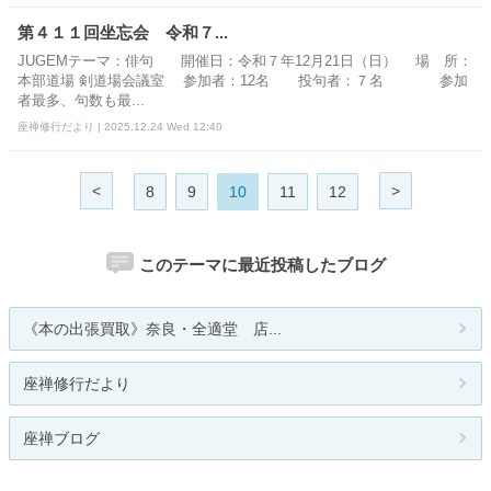
第４１１回坐忘会 令和７...
JUGEMテーマ：俳句 開催日：令和７年12月21日（日） 場 所：
本部道場 剣道場会議室 参加者：12名 投句者：７名 参加
者最多、句数も最...
座禅修行だより | 2025.12.24 Wed 12:40
<
>
8
9
10
11
12
このテーマに最近投稿したブログ
《本の出張買取》奈良・全適堂 店...
座禅修行だより
座禅ブログ