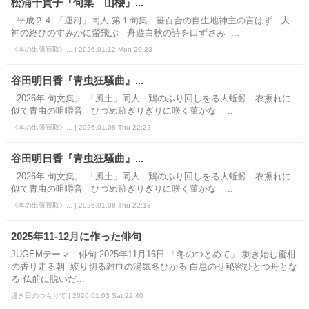
松浦千賀子『句集 山櫻』...
平成２４ 「運河」同人 第１句集 笹百合の自生地神主の言はず 大
神の終ひのすみかに螢飛ぶ 舟遊白秋の詩を口ずさみ ...
《本の出張買取》... | 2026.01.12 Mon 20:23
谷田明日香『青虫狂騒曲』...
2026年 句文集。 「風土」同人 鶏のふり回しをる大蚯蚓 衣擦れに
似て青虫の咀嚼音 ひづめ跡ぎりぎりに咲く菫かな ...
《本の出張買取》... | 2026.01.08 Thu 22:22
谷田明日香『青虫狂騒曲』...
2026年 句文集。 「風土」同人 鶏のふり回しをる大蚯蚓 衣擦れに
似て青虫の咀嚼音 ひづめ跡ぎりぎりに咲く菫かな ...
《本の出張買取》... | 2026.01.08 Thu 22:13
2025年11-12月に作った俳句
JUGEMテーマ：俳句 2025年11月16日 「冬のつとめて」 剥き始む蜜柑
の香り走る朝 絞り切る雑巾の湯気冬ひかる 白息のせ秘密ひとつ舟とな
る 仏前に脱いだ...
遅き日のつもりて | 2026.01.03 Sat 22:40