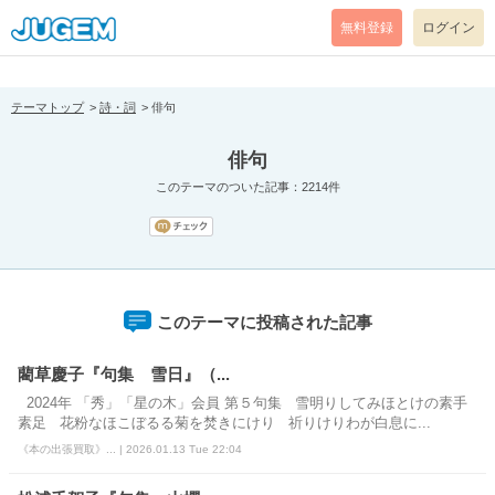
[pear_error: message="Success" code=0 mode=return level=notice
prefix="" info=""]
無料登録
ログイン
テーマトップ
詩・詞
俳句
俳句
このテーマのついた記事：2214件
このテーマに投稿された記事
藺草慶子『句集 雪日』（...
2024年 「秀」「星の木」会員 第５句集 雪明りしてみほとけの素手
素足 花粉なほこぼるる菊を焚きにけり 祈りけりわが白息に...
《本の出張買取》... | 2026.01.13 Tue 22:04