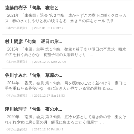
遠藤由樹子『句集 寝息と...
2021年 「未来図」退会 第２句集 遠からずこの樹下に咲くクロッカ
ス 春の水ぐにやりと杭の映りをる 永き日の岸をオールで押...
《本の出張買取》... | 2026.01.02 Fri 19:57
村上鞆彦『句集 遅日の岸...
2015年 「南風」主宰 第１句集 整然と椅子あり明日の卒業式 噴水
の力を解く高さかな 初茄子紺の太陽映りけり ...
《本の出張買取》... | 2025.12.29 Mon 22:09
谷川すみれ『句集 草原の...
2014年 「香天」会員 第１句集 筍を獲物のごとく並べけり 傷口に
手を重ねたる昼寝かな 死に近き人が見ている雪の屋根 &nb...
《本の出張買取》... | 2025.12.27 Sat 18:53
津川絵理子『句集 夜の水...
2020年 「南風」会員 第３句集 底冷や落として遠き鈴の音 巫女そ
れぞれ少女に戻る夏の月 餅花に集まるごとく相席す ...
《本の出張買取》... | 2025.12.26 Fri 18:43