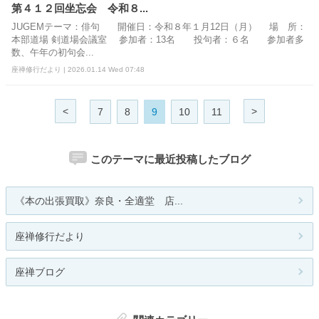
第４１２回坐忘会 令和８...
JUGEMテーマ：俳句 開催日：令和８年１月12日（月） 場 所：
本部道場 剣道場会議室 参加者：13名 投句者：６名 参加者多
数、午年の初句会...
座禅修行だより | 2026.01.14 Wed 07:48
<
>
7
8
9
10
11
このテーマに最近投稿したブログ
《本の出張買取》奈良・全適堂 店...
座禅修行だより
座禅ブログ