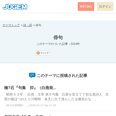
[pear_error: message="Success" code=0 mode=return level=notice
prefix="" info=""]
無料登録
ログイン
テーマトップ
詩・詞
俳句
俳句
このテーマのついた記事：2214件
このテーマに投稿された記事
橋?石『句集 卯』（白燕発...
昭和５３年 「白燕」主宰 第６句集 白菜を音立てて切る老詩人 古
里の裾ほつれたり川蜻蛉 炎天に出て洩らしたる微笑かな ...
《本の出張買取》... | 2026.02.14 Sat 17:32