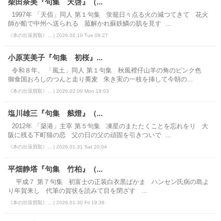
柴田奈美『句集 天啓』（...
1997年 「天佰」同人 第１句集 蛍籠日々点る火の減つてきて 花火
師が船で中州へ送られる 菰解かれ蘇鉄鱗の肌を見す ...
《本の出張買取》... | 2026.02.10 Tue 09:27
小原芙美子『句集 初桜』...
令和８年。 「風土」同人 第１句集 秋風裡仔山羊の角のピンク色
御食国おろしのつんと走り蕎麦 朱き実の一枝を挿して今朝の...
《本の出張買取》... | 2026.02.09 Mon 18:03
塩川雄三『句集 舷燈』（...
2012年 「築港」主宰 第５句集 凍星のまたたくことを忘れをり 大
阪に残る下町猫の恋 父の日の父の頑固を引きついで ...
《本の出張買取》... | 2026.01.31 Sat 20:04
平畑静塔『句集 竹柏』（...
平成７ 第７句集 初富士の正装白衣黒ばかま ハンセン氏病の島よ
り年賀来し 代筆の賀状を読みて目を閉ざす ...
《本の出張買取》... | 2026.01.30 Fri 19:38