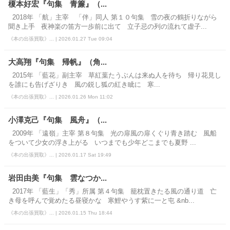
榎本好宏『句集 青簾』（...
2018年 「航」主宰 「伴」同人 第１０句集 雪の夜の鶴折りながら
聞き上手 夜神楽の笛方一歩前に出て 立子忌の列の流れて虚子...
《本の出張買取》... | 2026.01.27 Tue 09:04
大高翔『句集 帰帆』（角...
2015年 「藍花」副主宰 草紅葉たうぶんは来ぬ人を待ち 帰り花見し
を誰にも告げざりき 風の鋭し狐の紅き眦に 寒...
《本の出張買取》... | 2026.01.26 Mon 11:02
小澤克己『句集 風舟』（...
2009年 「遠嶺」主宰 第８句集 光の扉風の扉くぐり青き踏む 風船
をついて少女の浮き上がる いつまでも少年どこまでも夏野 ...
《本の出張買取》... | 2026.01.17 Sat 19:49
岩田由美『句集 雲なつか...
2017年 「藍生」「秀」所属 第４句集 籠枕置きたる風の通り道 亡
き母を呼んで覚めたる昼寝かな 寒鯉やうす紫に一と屯 &nb...
《本の出張買取》... | 2026.01.15 Thu 18:44