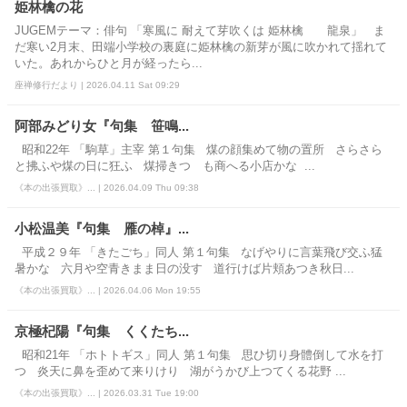
姫林檎の花
JUGEMテーマ：俳句 「寒風に 耐えて芽吹くは 姫林檎 龍泉」 ま
だ寒い2月末、田端小学校の裏庭に姫林檎の新芽が風に吹かれて揺れて
いた。あれからひと月が経ったら...
座禅修行だより | 2026.04.11 Sat 09:29
阿部みどり女『句集 笹鳴...
昭和22年 「駒草」主宰 第１句集 煤の顔集めて物の置所 さらさら
と拂ふや煤の日に狂ふ 煤掃きつゝも商へる小店かな ...
《本の出張買取》... | 2026.04.09 Thu 09:38
小松温美『句集 雁の棹』...
平成２９年 「きたごち」同人 第１句集 なげやりに言葉飛び交ふ猛
暑かな 六月や空青きまま日の没す 道行けば片頬あつき秋日...
《本の出張買取》... | 2026.04.06 Mon 19:55
京極杞陽『句集 くくたち...
昭和21年 「ホトトギス」同人 第１句集 思ひ切り身體倒して水を打
つ 炎天に鼻を歪めて来りけり 湖がうかび上つてくる花野 ...
《本の出張買取》... | 2026.03.31 Tue 19:00