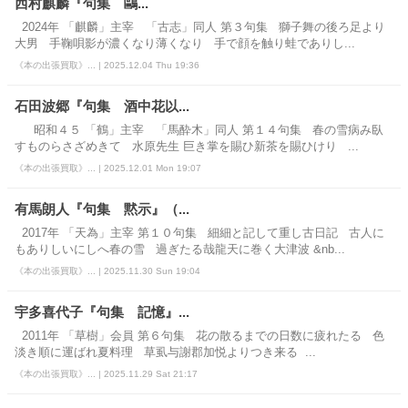
西村麒麟『句集 鷗...
2024年 「麒麟」主宰 「古志」同人 第３句集 獅子舞の後ろ足より
大男 手鞠唄影が濃くなり薄くなり 手で顔を触り蛙でありし...
《本の出張買取》... | 2025.12.04 Thu 19:36
石田波郷『句集 酒中花以...
昭和４５ 「鶴」主宰 「馬酔木」同人 第１４句集 春の雪病み臥
すものらさざめきて 水原先生 巨き掌を賜ひ新茶を賜ひけり ...
《本の出張買取》... | 2025.12.01 Mon 19:07
有馬朗人『句集 黙示』（...
2017年 「天為」主宰 第１０句集 細細と記して重し古日記 古人に
もありしいにしへ春の雪 過ぎたる哉龍天に巻く大津波 &nb...
《本の出張買取》... | 2025.11.30 Sun 19:04
宇多喜代子『句集 記憶』...
2011年 「草樹」会員 第６句集 花の散るまでの日数に疲れたる 色
淡き順に運ばれ夏料理 草虱与謝郡加悦よりつき来る ...
《本の出張買取》... | 2025.11.29 Sat 21:17