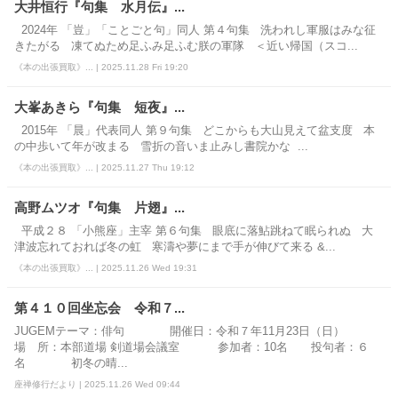
大井恒行『句集 水月伝』...
2024年 「豈」「ことごと句」同人 第４句集 洗われし軍服はみな征
きたがる 凍てぬため足ふみ足ふむ朕の軍隊 ＜近い帰国（スコ...
《本の出張買取》... | 2025.11.28 Fri 19:20
大峯あきら『句集 短夜』...
2015年 「晨」代表同人 第９句集 どこからも大山見えて盆支度 本
の中歩いて年が改まる 雪折の音いま止みし書院かな ...
《本の出張買取》... | 2025.11.27 Thu 19:12
高野ムツオ『句集 片翅』...
平成２８ 「小熊座」主宰 第６句集 眼底に落鮎跳ねて眠られぬ 大
津波忘れておれば冬の虹 寒濤や夢にまで手が伸びて来る &...
《本の出張買取》... | 2025.11.26 Wed 19:31
第４１０回坐忘会 令和７...
JUGEMテーマ：俳句 開催日：令和７年11月23日（日）
場 所：本部道場 剣道場会議室 参加者：10名 投句者：６
名 初冬の晴...
座禅修行だより | 2025.11.26 Wed 09:44