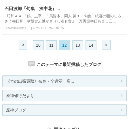
石田波郷『句集 酒中花』...
昭和４４ 「鶴」主宰 「馬酔木」同人 第１３句集 紙漉の額のしろ
さよ梅日和 草餅食ふ働かざりし者も食ふ 万愚節半日あまし三...
《本の出張買取》... | 2025.11.26 Wed 09:35
<
>
10
11
12
13
14
このテーマに最近投稿したブログ
《本の出張買取》奈良・全適堂 店...
座禅修行だより
座禅ブログ