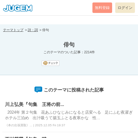
[pear_error: message="Success" code=0 mode=return level=notice
prefix="" info=""]
無料登録
ログイン
テーマトップ
詩・詞
俳句
俳句
このテーマのついた記事：2214件
このテーマに投稿された記事
川上弘美『句集 王将の前...
2024年 第２句集 花あふひなじみになると店変へる 足にふむ夜濯ぎ
ホテル三泊め 出汁吸うて揚玉ふとる夜寒かな 性...
《本の出張買取》... | 2025.12.05 Fri 19:37