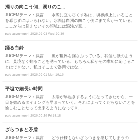
濁りの向こう側、濁りのこ...
JUGEMテーマ：戯言 水際に立ち尽くす私は、境界線上にいること
を感じずにはいられない。水面は白濁の向こう側にまで広がっている。
ここからは見えないその領域には混沌が蠢...
pale asymmetry | 2026.06.03 Wed 20:36
踊る白鈴
JUGEMテーマ：戯言 嵐が世界を揺さぶっている。我儘な獣のよう
に、見境なく翻ることを誘っている。もちろん私がその求めに応じるこ
とはできない。私はそこまで器用ではな...
pale asymmetry | 2026.06.01 Mon 16:16
平坦で細長い時間
JUGEMテーマ：戯言 太陽が早起きするようになってきたから、一
日を始めるタイミングも早まっていく。それによってくだらないことを
愉しむことだって出来るようになってき...
pale asymmetry | 2026.05.29 Fri 18:18
ざらつきと矛盾
JUGEMテーマ：戯言 どう仕様もないざらつきを感じてしまうの