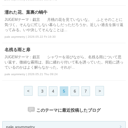
濡れた花、葉裏の蝸牛
JUGEMテーマ：戯言 月桃の花を見ていないな。 ふとそのことに
気づく。そんなに忙しない暮らしだっただろうか。近しい過去を振り返
ってみる。いや決してそんなことは...
pale asymmetry | 2026.05.22 Fri 16:30
名残る雨と扉
JUGEMテーマ：戯言 シャワーを浴びながら、名残る雨について思
い返す。微細な霧雨は、肌に纏わり付いて私を誘っていた。何処に誘っ
ているのかはよく解らなかった。それが...
pale asymmetry | 2026.05.21 Thu 09:24
<
>
3
4
5
6
7
このテーマに最近投稿したブログ
pale asymmetry