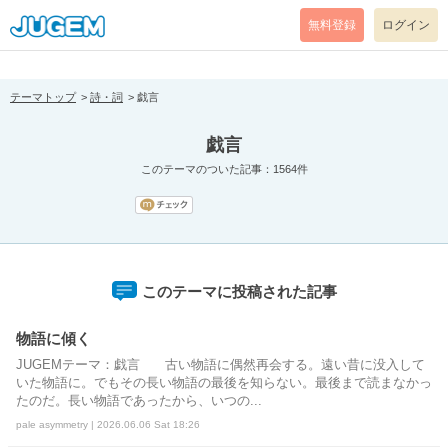
[pear_error: message="Success" code=0 mode=return level=notice
prefix="" info=""]
無料登録
ログイン
テーマトップ
詩・詞
戯言
戯言
このテーマのついた記事：1564件
このテーマに投稿された記事
物語に傾く
JUGEMテーマ：戯言 古い物語に偶然再会する。遠い昔に没入して
いた物語に。でもその長い物語の最後を知らない。最後まで読まなかっ
たのだ。長い物語であったから、いつの...
pale asymmetry | 2026.06.06 Sat 18:26