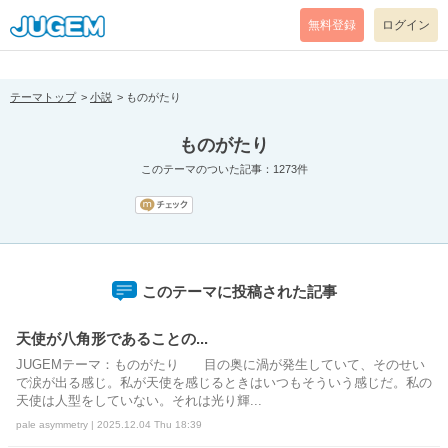
[pear_error: message="Success" code=0 mode=return level=notice
prefix="" info=""]
無料登録
ログイン
テーマトップ
小説
ものがたり
ものがたり
このテーマのついた記事：1273件
このテーマに投稿された記事
天使が八角形であることの...
JUGEMテーマ：ものがたり 目の奥に渦が発生していて、そのせい
で涙が出る感じ。私が天使を感じるときはいつもそういう感じだ。私の
天使は人型をしていない。それは光り輝...
pale asymmetry | 2025.12.04 Thu 18:39