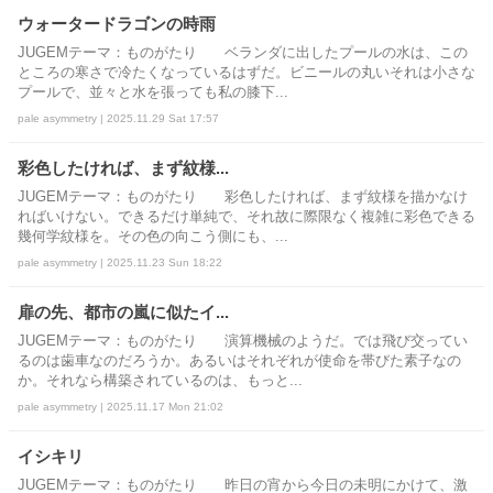
ウォータードラゴンの時雨
JUGEMテーマ：ものがたり ベランダに出したプールの水は、この
ところの寒さで冷たくなっているはずだ。ビニールの丸いそれは小さな
プールで、並々と水を張っても私の膝下...
pale asymmetry | 2025.11.29 Sat 17:57
彩色したければ、まず紋様...
JUGEMテーマ：ものがたり 彩色したければ、まず紋様を描かなけ
ればいけない。できるだけ単純で、それ故に際限なく複雑に彩色できる
幾何学紋様を。その色の向こう側にも、...
pale asymmetry | 2025.11.23 Sun 18:22
扉の先、都市の嵐に似たイ...
JUGEMテーマ：ものがたり 演算機械のようだ。では飛び交ってい
るのは歯車なのだろうか。あるいはそれぞれが使命を帯びた素子なの
か。それなら構築されているのは、もっと...
pale asymmetry | 2025.11.17 Mon 21:02
イシキリ
JUGEMテーマ：ものがたり 昨日の宵から今日の未明にかけて、激