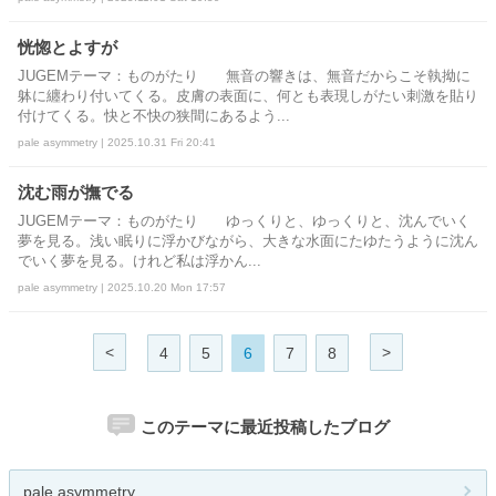
恍惚とよすが
JUGEMテーマ：ものがたり 無音の響きは、無音だからこそ執拗に
躰に纏わり付いてくる。皮膚の表面に、何とも表現しがたい刺激を貼り
付けてくる。快と不快の狭間にあるよう...
pale asymmetry | 2025.10.31 Fri 20:41
沈む雨が撫でる
JUGEMテーマ：ものがたり ゆっくりと、ゆっくりと、沈んでいく
夢を見る。浅い眠りに浮かびながら、大きな水面にたゆたうように沈ん
でいく夢を見る。けれど私は浮かん...
pale asymmetry | 2025.10.20 Mon 17:57
<
>
4
5
6
7
8
このテーマに最近投稿したブログ
pale asymmetry