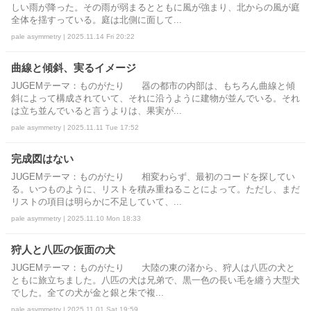
しい雨が降った。その雨が弱まるとともに風が強まり、北からの風が庭
全体を揺すっている。庭は北側に面して...
pale asymmetry | 2025.11.14 Fri 20:22
曲線と傾斜、実るイメージ
JUGEMテーマ：ものがたり 器の都市の内部は、もちろん曲線と傾
斜によって構成されていて、それに沿うように建物が並んでいる。それ
は立ち並んでいると言うよりは、果実が...
pale asymmetry | 2025.11.11 Tue 17:52
完成図はない
JUGEMテーマ：ものがたり 相変わらず、最初のコードを探してい
る。いつものように、リストを積み重ねることによって。ただし、まだ
リストの項目は明らかに不足していて、...
pale asymmetry | 2025.11.10 Mon 18:33
狩人と八匹の仮面の犬
JUGEMテーマ：ものがたり 大陸の東の渚から、狩人は八匹の犬と
ともに旅立ちました。八匹の犬は兄弟で、黒一色の長い毛を纏う大型犬
でした。全ての犬が金と銀と朱で複...
pale asymmetry | 2025.11.01 Sat 19:59