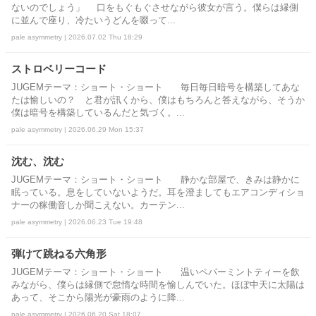
ないのでしょう」 口をもぐもぐさせながら彼女が言う。僕らは縁側
に並んで座り、冷たいうどんを啜って...
pale asymmetry | 2026.07.02 Thu 18:29
ストロベリーコード
JUGEMテーマ：ショート・ショート 毎日毎日暗号を構築してあな
たは愉しいの？ と君が訊くから、僕はもちろんと答えながら、そうか
僕は暗号を構築しているんだと気づく。...
pale asymmetry | 2026.06.29 Mon 15:37
沈む、沈む
JUGEMテーマ：ショート・ショート 静かな部屋で、きみは静かに
眠っている。息をしていないようだ。耳を澄ましてもエアコンディショ
ナーの稼働音しか聞こえない。カーテン...
pale asymmetry | 2026.06.23 Tue 19:48
弾けて跳ねる六角形
JUGEMテーマ：ショート・ショート 温いペパーミントティーを飲
みながら、僕らは縁側で怠惰な時間を愉しんでいた。ほぼ中天に太陽は
あって、そこから陽光が豪雨のように降...
pale asymmetry | 2026.06.20 Sat 18:07