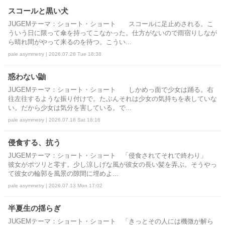
スコールと黒い犬
JUGEMテーマ：ショート・ショート スコールに足止めされる。こ
ういう日に限って傘を持ってこなかった。仕方がないので雨宿りしなが
ら晴れ間がやって来るのを待つ。こうい...
pale asymmetry | 2026.07.28 Tue 18:38
惑わない鼬
JUGEMテーマ：ショート・ショート しかめっ面で少女は踊る。右
往左往するような振り付けで。たぶんそれは少女の気持ちを表していな
い。だから少女は気分を害している。で...
pale asymmetry | 2026.07.18 Sat 18:16
侵食する、抗う
JUGEMテーマ：ショート・ショート 「侵食されてそれで終わり」
彼女がポツリと零す。少し涼しげな風が彼女の長い髪を弄ぶ。そうやっ
て彼女の輪郭を風景の隙間に埋めよ...
pale asymmetry | 2026.07.13 Mon 17:02
半夏生の揺らぎ
JUGEMテーマ：ショート・ショート 「きっとその人には機微が解ら