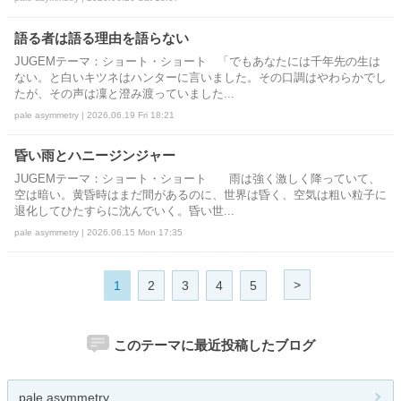
語る者は語る理由を語らない
JUGEMテーマ：ショート・ショート 「でもあなたには千年先の生は
ない。と白いキツネはハンターに言いました。その口調はやわらかでし
たが、その声は凜と澄み渡っていました...
pale asymmetry | 2026.06.19 Fri 18:21
昏い雨とハニージンジャー
JUGEMテーマ：ショート・ショート 雨は強く激しく降っていて、
空は暗い。黄昏時はまだ間があるのに、世界は昏く、空気は粗い粒子に
退化してひたすらに沈んでいく。昏い世...
pale asymmetry | 2026.06.15 Mon 17:35
>
1
2
3
4
5
このテーマに最近投稿したブログ
pale asymmetry