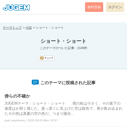
[pear_error: message="Success" code=0 mode=return level=notice
prefix="" info=""]
無料登録
ログイン
テーマトップ
小説
ショート・ショート
ショート・ショート
このテーマのついた記事：2149件
このテーマに投稿された記事
傍らの不確か
JUGEMテーマ：ショート・ショート 雨の粒は小さく、その落下の
速度はか弱く感じた。真っ直ぐに見上げた空は銀色で、青が飲み込まれ
たその色は真夏の空の色だ。つまり陽光...
pale asymmetry | 2026.08.03 Mon 18:07