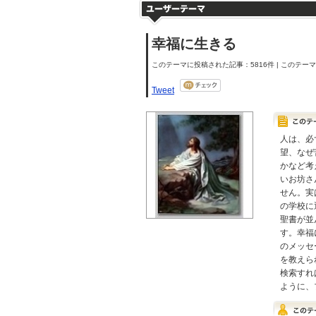
幸福に生きる
このテーマに投稿された記事：5816件 | このテーマの
Tweet
人は、必
望、なぜ
かなど考
いお坊さ
せん。実
の学校に
聖書が並
す。幸福
のメッセ
を教えら
検索すれ
ように、