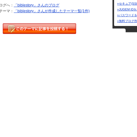
»セキュア(SS
ログへ：
「biblestory」さんのブログ
»JUGEM I
テーマ：
「biblestory」さんが作成したテーマ一覧(1件)
»パスワード
»無料ブログ
*moonlight lov
やさしく、本
6
7
8
9
10
11
>
がん哲学外来
クルマとの気
雑兵日記PREM
 Mr.イエロー
えます。 「幸せ」ということを考えたとき、「仕事をがん
られるかもしれない「達成感」や「自己肯定感」や「人との
分泌されるので一時的にはめちゃくちゃ幸せになれること
カテゴリー「
い」と呼ぶほどです。 しかし、デメリットもあります。仕
ザーテーマ
とすると、そこにたどり着くまでに犠牲にしないといけな
雑兵日記PREMIERブログ | 2026.08.06 Thu 01:47