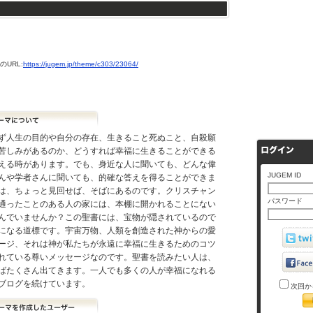
URL:
https://jugem.jp/theme/c303/23064/
ず人生の目的や自分の存在、生きること死ぬこと、自殺願
苦しみがあるのか、どうすれば幸福に生きることができる
える時があります。でも、身近な人に聞いても、どんな偉
JUGEM ID
んや学者さんに聞いても、的確な答えを得ることができま
は、ちょっと見回せば、そばにあるのです。クリスチャン
パスワード
通ったことのある人の家には、本棚に開かれることにない
んでいませんか？この聖書には、宝物が隠されているので
になる道標です。宇宙万物、人類を創造された神からの愛
ージ、それは神が私たちが永遠に幸福に生きるためのコツ
れている尊いメッセージなのです。聖書を読みたい人は、
ばたくさん出てきます。一人でも多くの人が幸福になれる
ブログを続けています。
次回か