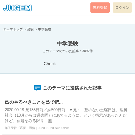
[pear_error: message="Success" code=0 mode=return level=notice
prefix="" info=""]
無料登録
ログイン
テーマトップ
受験
中学受験
中学受験
このテーマのついた記事：3092件
Check
このテーマに投稿された記事
己のやるべきことを己で把...
2020-09-19 兄135日前／妹500日前 ▼兄： 塾のない土曜日は、理科
社会（10月からは過去問）にあてるように、という指示があったんだ
けど、宿題をみる限り、無...
年子受験「応援」通信 | 2020.09.20 Sun 09:06