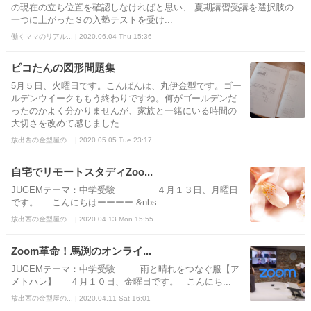
の現在の立ち位置を確認しなければと思い、 夏期講習受講を選択肢の
一つに上がったＳの入塾テストを受け...
働くママのリアル... | 2020.06.04 Thu 15:36
ピコたんの図形問題集
5月５日、火曜日です。こんばんは、丸伊金型です。ゴー
ルデンウイークももう終わりですね。何がゴールデンだ
ったのかよく分かりませんが、家族と一緒にいる時間の
大切さを改めて感じました...
放出西の金型屋の... | 2020.05.05 Tue 23:17
自宅でリモートスタディZoo...
JUGEMテーマ：中学受験 ４月１３日、月曜日
です。 こんにちはーーーー &nbs...
放出西の金型屋の... | 2020.04.13 Mon 15:55
Zoom革命！馬渕のオンライ...
JUGEMテーマ：中学受験 雨と晴れをつなぐ服【ア
メトハレ】 ４月１０日、金曜日です。 こんにち...
放出西の金型屋の... | 2020.04.11 Sat 16:01