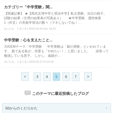
カテゴリー「中学受験」関...
【関連記事】 ★【西武文理中学と明法中学】私立受験。当日の様子。
試験の結果（文理の結果表の写真あり） ★中学受験、適性検査
1（作文）の失敗学習法の数々（マネしないでね！...
まいにち、ぐるぐる | 2020.04.05 Sun 18:23
中学受験：心を支えたこと...
JUGEMテーマ：中学受験 中学受験は「親の受験」といわれていま
す。 親である私が、何度も「やめたい！」と思いました。 頑張って
勉強している息子。 しかし、成績が...
まいにち、ぐるぐる | 2020.03.27 Fri 21:02
<
>
3
4
5
6
7
このテーマに最近投稿したブログ
50からのくだりかた