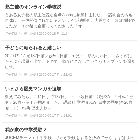
塾主催のオンライン学校説...
とある女子校の塾主催説明会＠Zoomに参加しました。 説明会の内容
自体は、一般開催されているオンライン説明会と大差なく、ほぼ同様で
したが、その後に企画してくださった「オ...
年子受験「応援」通信 | 2020.09.18 Fri 21:04
子どもに頼られると嬉しい...
2020-09-17 兄137日前／妹502日前 ▼兄： 塾のない日。 さすがに
たっぷり課題が出ているので、順々にこなしていこう！とプランを聞き
出す。 ...
年子受験「応援」通信 | 2020.09.17 Thu 22:42
いまさら歴史マンガを追加...
数えてみたら、2月1日まで137日。 つい数日前、我が家に「日本の歴
史」20巻セットが届きました。 講談社 学習まんが 日本の歴史(全20巻
セット) +特典:歴史人物デ...
年子受験「応援」通信 | 2020.09.17 Thu 13:01
我が家の中学受験２
JUGEMテーマ：中学受験 リオが受験をすると決めてから まずはリオ