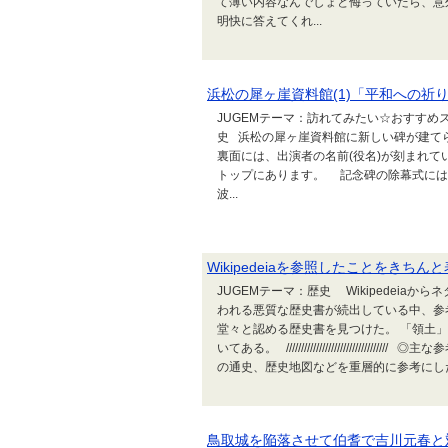
て薄い内容なんでしょと侮っていたら、意
明快に答えてくれ...
浜松の犀ヶ崖資料館(1)「平和への祈
JUGEMテーマ：訪れてみたい☆おすすめス
史 浜松の犀ヶ崖資料館に新しい碑が建て
裏面には、出演者の名前(役名)が刻まれて
トップにあります。 記念碑の除幕式には、
波...
Wikipedeiaを参照したことをきち
JUGEMテーマ：歴史 Wikipedei
われる悪質な歴史書が続出している中、参考文
堂々と認める歴史書を見つけた。 「領土
いてある。 ////////////////////////
の通史、歴史地図などを重層的に参考にした
鳥取城を陥落させて伯耆で吉川元春と