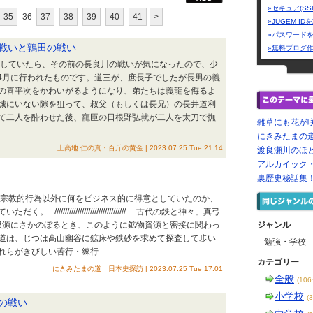
»セキュア(SS
35
36
37
38
39
40
41
>
»JUGEM I
»パスワード
戦いと鶉田の戦い
»無料ブログ
整理していたら、その前の長良川の戦いが気になったので、少
）4月に行われたものです。道三が、庶長子でしたが長男の義
の喜平次をかわいがるようになり、弟たちは義龍を侮るよ
城にいない隙を狙って、叔父（もしくは長兄）の長井道利
て二人を酔わせた後、寵臣の日根野弘就が二人を太刀で撫
雑草にも花が
にきみたまの
上高地 仁の真・百斤の黄金 | 2023.07.25 Tue 21:14
渡良瀬川のほ
アルカイック
裏歴史秘話集！
ちが宗教的行為以外に何をビジネス的に得意としていたのか、
////////////////////////////// 「古代の鉄と神々」真弓
根源にさかのぼるとき、このように鉱物資源と密接に関わっ
ジャンル
道は、じつは高山幽谷に鉱床や鉄砂を求めて探査して歩い
勉強・学校
らがきびしい苦行・練行...
カテゴリー
にきみたまの道 日本史探訪 | 2023.07.25 Tue 17:01
全般
(10
小学校
(
の戦い