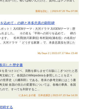
外と良かった。軽いは軽いんだけど、質問にはテンポ良く
漫画を読む。 | 2023.07.20 Thu 07:08
りを込めて」の碑と本多忠真の顕彰碑
ポット！ JUGEMテーマ：大河ドラマ JUGEMテーマ：歴
られました。 その名も「平和への祈りを込めて」 碑の
います。 松本潤(徳川家康役) 有村架純(瀬名役）の名前が
大河ドラマ 「 どうする家康 」で、本多忠真役を演じた
My Days 2 | 2023.07.17 Mon 15:48
んと表示した歴史書
aからネタを見つけコピペ、頁数を膨らませて出版にこぎつけたと思
献にて、各国語のWikipedeiaを参照したことを正々
」の世界史（八幡和郎）である。巻末の参考文献にはこう書
////////// ◎主な参考文献 各国の領土の変遷等については、各種の事典、各国
ので、すべてを列挙するこ...
にきみたまの道 日本史探訪 | 2023.07.15 Sat 14:20
対峙する