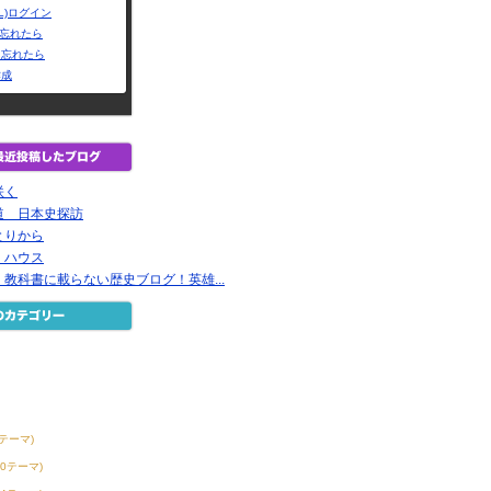
L)ログイン
Dを忘れたら
を忘れたら
作成
咲く
道 日本史探訪
とりから
・ハウス
教科書に載らない歴史ブログ！英雄...
6テーマ)
30テーマ)