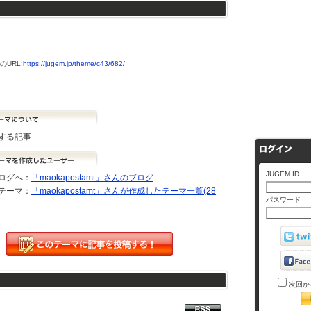
URL:
https://jugem.jp/theme/c43/682/
する記事
JUGEM ID
ログへ：
「maokapostamt」さんのブログ
テーマ：
「maokapostamt」さんが作成したテーマ一覧(28
パスワード
次回か