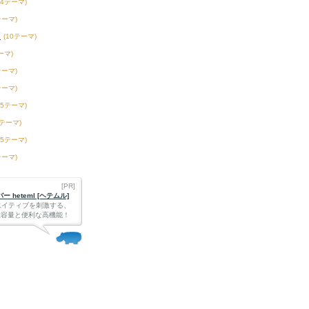
54テーマ)
テーマ)
校
(10テーマ)
ーマ)
テーマ)
テーマ)
15テーマ)
2テーマ)
75テーマ)
テーマ)
[PR]
 heteml [ヘテムル]
エイティブを刺激する、
Bの大容量と便利な高機能！