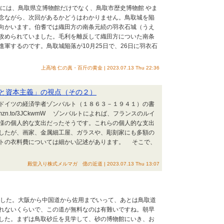
るには、鳥取県立博物館だけでなく、鳥取市歴史博物館 やま
念ながら、次回があるかどうはわかりません。鳥取城を陥
向かいます。伯耆では織田方の南条元続の羽衣石城（うえ
攻められていました。毛利を離反して織田方についた南条
軍するのです。鳥取城陥落が10月25日で、26日に羽衣石
上高地 仁の真・百斤の黄金 | 2023.07.13 Thu 22:36
と資本主義」の視点（その２）
ドイツの経済学者ゾンバルト（１８６３－１９４１）の書
amzn.to/3JCkwmW ゾンバルトによれば、フランスのルイ
様の個人的な支出だったそうです。これらの個人的な支出
したが、画家、金属細工屋、ガラスや、彫刻家にも多額の
トの衣料費については細かい記述があります。 そこで、
殿堂入り株式メルマガ 億の近道 | 2023.07.13 Thu 13:07
きました。大阪から中国道から佐用までいって、あとは鳥取道
れないくらいで、この道が無料なのは有難いですね。朝早
した。まずは鳥取砂丘を見学して、砂の博物館にいき、お