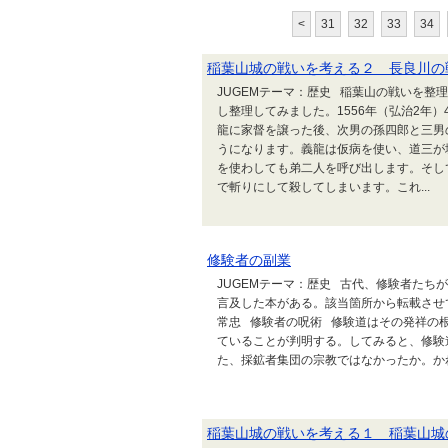
<
31
32
33
34
稲葉山城の戦いを考える２ 長良川の
JUGEMテーマ：歴史 稲葉山の戦いを
し整理してみました。1556年（弘治2年
龍に家督を譲った後、次男の孫四郎と三男
うになります。義龍は仮病を使い、道三が
を使わしても弟二人を呼び出します。そし
で斬りにして殺してしまいます。これ...
修験者の副業
JUGEMテーマ：歴史 古代、修験者た
言及した本がある。該当箇所から転載させていただく。 ////
常忠 修験者の呪術 修験道はその発祥の
ていることが判明する。してみると、修験
た、採鉱者集団の宗教ではなかったか。かれ
稲葉山城の戦いを考える１ 稲葉山城