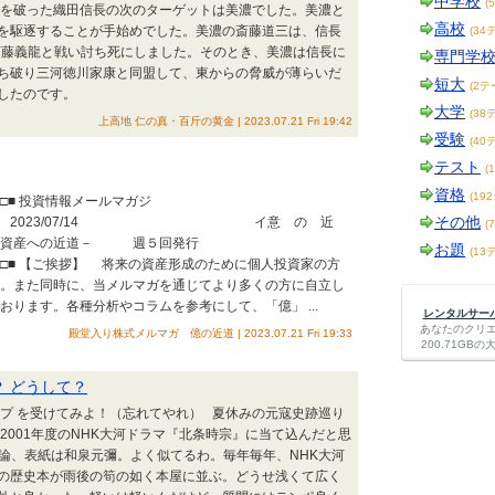
中学校
(
今川を破った織田信長の次のターゲットは美濃でした。美濃と
高校
を駆逐することが手始めでした。美濃の斎藤道三は、信長
(34
の斎藤義龍と戦い討ち死にしました。そのとき、美濃は信長に
専門学
ち破り三河徳川家康と同盟して、東からの脅威が薄らいだ
短大
(2テ
始したのです。
大学
(38
上高地 仁の真・百斤の黄金 | 2023.07.21 Fri 19:42
受験
(40
テスト
(
資格
(19
■□■□■□■ 投資情報メールマガジ
その他
7/14 イ意 の 近
(
への近道－ 週５回発行
お題
(13
□■□■□■□■□■ 【ご挨拶】 将来の資産形成のために個人投資家の方
い。また同時に、当メルマガを通じてより多くの方に自立し
おります。各種分析やコラムを参考にして、「億」 ...
レンタルサーバー
あなたのクリ
殿堂入り株式メルマガ 億の近道 | 2023.07.21 Fri 19:33
200.71G
？ どうして？
ップ を受けてみよ！（忘れてやれ） 夏休みの元寇史跡巡り
2001年度のNHK大河ドラマ『北条時宗』に当て込んだと思
勿論、表紙は和泉元彌。よく似てるわ。毎年毎年、NHK大河
の歴史本が雨後の筍の如く本屋に並ぶ。どうせ浅くて広く