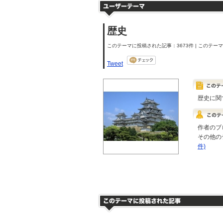
歴史
このテーマに投稿された記事：3673件 | このテーマの
Tweet
歴史に関
作者のブ
その他の
件)