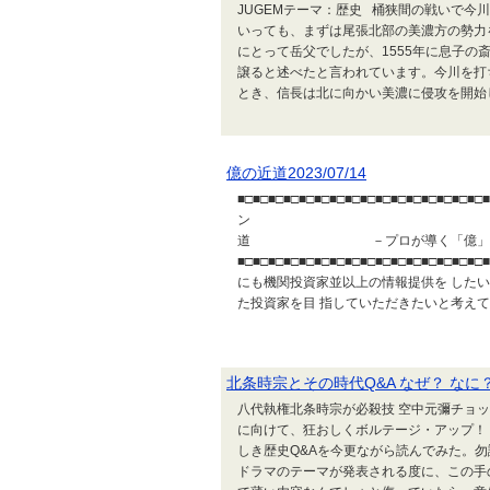
JUGEMテーマ：歴史 桶狭間の戦いで
いっても、まずは尾張北部の美濃方の勢力
にとって岳父でしたが、1555年に息子
譲ると述べたと言われています。今川を打
とき、信長は北に向かい美濃に侵攻を開
億の近道2023/07/14
■□■□■□■□■□■□■□■□■□■□■□■□■□■□
ン 2023/0
道 －プロが導く「億」資産
■□■□■□■□■□■□■□■□■□■□■□■□■
にも機関投資家並以上の情報提供を した
た投資家を目 指していただきたいと考えて
北条時宗とその時代Q&A なぜ？ なに
八代執権北条時宗が必殺技 空中元彌チョ
に向けて、狂おしくボルテージ・アップ！ 
しき歴史Q&Aを今更ながら読んでみた。
ドラマのテーマが発表される度に、この手