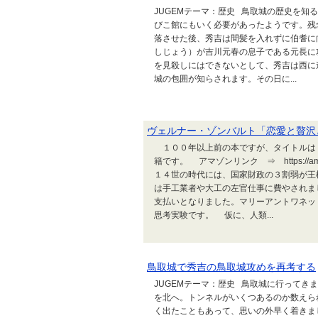
JUGEMテーマ：歴史 鳥取城の歴史を知
びこ館にもいく必要があったようです。残
落させた後、秀吉は間髪を入れずに伯耆に
しじょう）が吉川元春の息子である元長に
を見殺しにはできないとして、秀吉は西に進
城の包囲が知らされます。その日に...
ヴェルナー・ゾンバルト「恋愛と贅沢
１００年以上前の本ですが、タイトルは
籍です。 アマゾンリンク ⇒ https://
１４世の時代には、国家財政の３割弱が王
は手工業者や大工の左官仕事に費やされま
支払いとなりました。マリーアントワネッ
思考実験です。 仮に、人類...
鳥取城で秀吉の鳥取城攻めを再考する
JUGEMテーマ：歴史 鳥取城に行って
を北へ。トンネルがいくつあるのか数えら
く出たこともあって、思いの外早く着きま