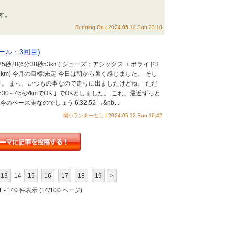
す。
Running On | 2024.05.12 Sun 23:10
ール・3回目)
25秒28(6分38秒53km) シューズ：アシックス エボライド3
70km) 今月の目標:未定 今日は朝から暑く感じました。 そし
です。 まっ、いつもの事なので走りに出ましたけどね。 ただ
30～45秒/kmでOK ｣ でOKとしました。 これ、最近ずっと
ース走なのでしょう 6:32.52 →&nb...
弱小ランナーとし | 2024.05.12 Sun 16:42
13
14
15
16
17
18
19
>
 - 140 件表示 (14/100 ページ)