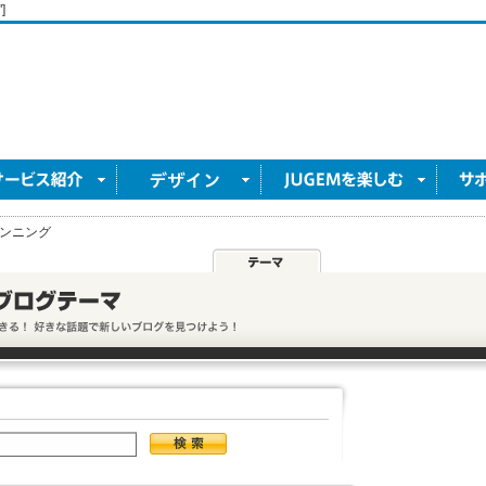
]
ンニング