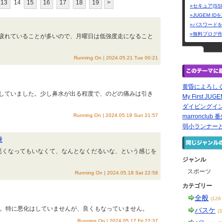
13
14
15
16
17
18
19
>
»セキュア(SS
»JUGEM I
»パスワード
»無料ブログ
疲れていることが多いので、月曜日は低強度走になること
Running On | 2024.05.21 Tue 00:21
黄昏によろし
していました。少し鼻水が出る程度で、のどの痛みは引き
My First JUG
ダイビングイ
Running On | 2024.05.19 Sun 21:57
marronclub 
弱小ランナー
練
くなってもいなくて、なんとなくだるいな、という感じを
ジャンル
スポーツ
Running On | 2024.05.18 Sat 22:58
カテゴリー
全般
(12
。特に悪化はしていませんが、良くもなっていません。
バスケ
(
Running On | 2024.05.17 Fri 22:37