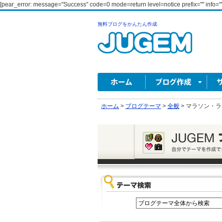
[pear_error: message="Success" code=0 mode=return level=notice prefix="" info=""
無料ブログをかんたん作成
ホーム
>
ブログテーマ
>
全般
>
マラソン・ラ