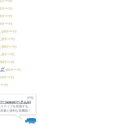
21テーマ)
32テーマ)
55テーマ)
44テーマ)
球
(16テーマ)
球
(5テーマ)
球
(55テーマ)
ー
(5テーマ)
(54テーマ)
ーグ
(31テーマ)
213テーマ)
テーマ)
[PR]
 heteml [ヘテムル]
エイティブを刺激する、
Bの大容量と便利な高機能！