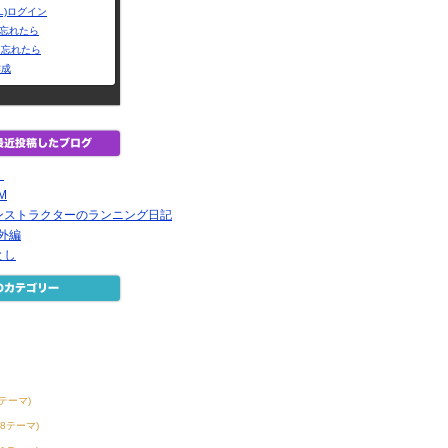
L)ログイン
Dを忘れたら
を忘れたら
作成
く
EM
ンストラクターのランニング日記
番外編
とし
6テーマ)
38テーマ)