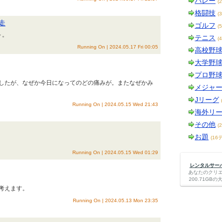
バレー
(
格闘技
(
走
ゴルフ
(
～。
テニス
(
Running On | 2024.05.17 Fri 00:05
高校野
大学野
プロ野
したが、なぜか今日になってのどの痛みが。またなぜかみ
メジャ
Jリーグ
Running On | 2024.05.15 Wed 21:43
海外リ
その他
(
お題
(16
Running On | 2024.05.15 Wed 01:29
レンタルサーバー
あなたのクリ
200.71G
考えます。
Running On | 2024.05.13 Mon 23:35