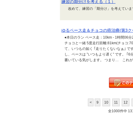
練習の期分けを考える（１）
改めて、練習の「期分け」を考えていま
ゆるペース走＆チョコの癌治療(第3ク
●本日のラン ペース走：10km - 1時間06分
チョコと一緒 5度走行距離:81km(チョコ:
て、いつもの如く ｢走りたくないなぁ｣ 
し、ペースは ”いつもより遅く” です。 ｢6分
書いている気がします。 つまり… これが今のペ
<
9
10
11
12
全1000件中 131