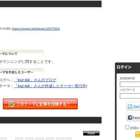
のURL:
https://jugem.jp/theme/c20/7502/
やランニングに関することです。
JUGEM ID
ログへ：
「kaz-tak」さんのブログ
テーマ：
「kaz-tak」さんが作成したテーマ一覧(1件)
パスワード
次回か