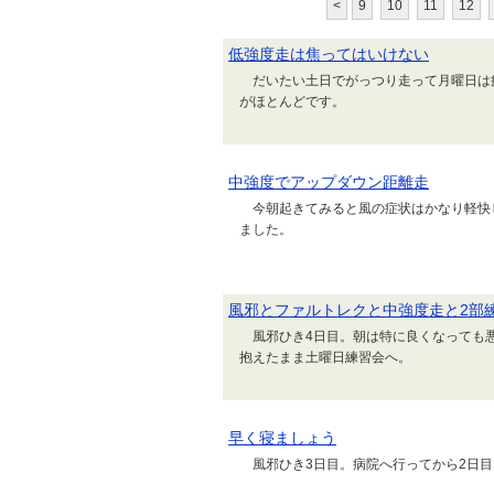
<
9
10
11
12
低強度走は焦ってはいけない
だいたい土日でがっつり走って月曜日は
がほとんどです。
中強度でアップダウン距離走
今朝起きてみると風の症状はかなり軽快
ました。
風邪とファルトレクと中強度走と2部
風邪ひき4日目。朝は特に良くなっても悪
抱えたまま土曜日練習会へ。
早く寝ましょう
風邪ひき3日目。病院へ行ってから2日目