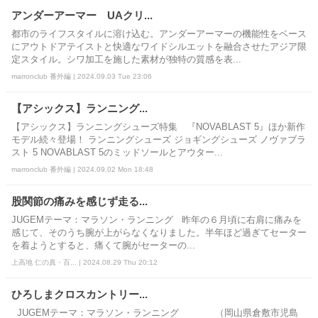
アンダーアーマー UAクリ...
都市のライフスタイルに溶け込む。アンダーアーマーの機能性をベース
にアウトドアテイストと快適なワイドシルエットを融合させたアジア限
定スタイル。シワ加工を施した素材が独特の質感を表...
marronclub 番外編 | 2024.09.03 Tue 23:06
【アシックス】ランニング...
【アシックス】ランニングシューズ特集 『NOVABLAST 5』ほか新作
モデル続々登場！ ランニングシューズ ジョギングシューズ ノヴァブラ
スト 5 NOVABLAST 5のミッドソールとアウター...
marronclub 番外編 | 2024.09.02 Mon 18:48
股関節の痛みを感じず走る...
JUGEMテーマ：マラソン・ランニング 昨年の６月頃に右肩に痛みを
感じて、そのうち腕が上がらなくなりました。半年ほど過ぎてセーター
を着ようとすると、痛くて腕がセーターの...
上高地 仁の真・百... | 2024.08.29 Thu 20:12
ひろしまクロスカントリー...
JUGEMテーマ：マラソン・ランニング （岡山県倉敷市児島