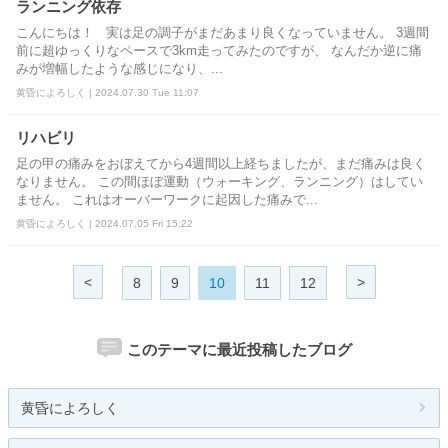
ランニング依存
こんにちは！ 実は足の調子がまだあまり良くなっていません。 3週間
前に超ゆっくりなペースで3km走ってみたのですが、 なんだか逆に痛
みが増幅したような感じになり、...
黄昏によろしく | 2024.07.30 Tue 11:07
リハビリ
足の甲の痛みをおぼえてから4週間以上経ちましたが、まだ痛みは良く
なりません。 この間ほぼ運動（ウォーキング、ランニング）はしてい
ません。 これはオーバーワークに起因した痛みで...
黄昏によろしく | 2024.07.05 Fri 15:22
<
>
8
9
10
11
12
このテーマに最近投稿したブログ
黄昏によろしく