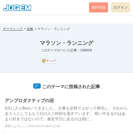
[pear_error: message="Success" code=0 mode=return level=notice
prefix="" info=""]
無料登録
ログイン
テーマトップ
全般
マラソン・ランニング
マラソン・ランニング
このテーマのついた記事：10805件
このテーマに投稿された記事
アンプロダクティブの沼
9月に入り秋めいてきました。 仕事を定時で上がって帰宅し、それから
走ろうとしてももう日の入り時刻を過ぎています。 暗い中走るのはあ
まり好きではないので、最近平日に走るのは朝に...
黄昏によろしく | 2024.09.04 Wed 12:46