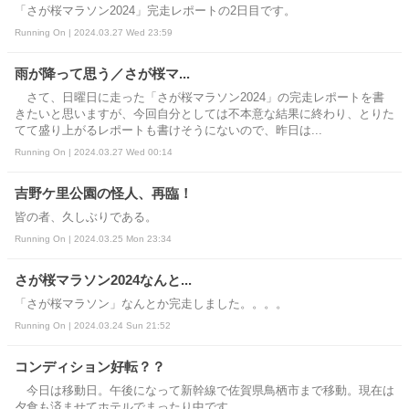
「さが桜マラソン2024」完走レポートの2日目です。
Running On | 2024.03.27 Wed 23:59
雨が降って思う／さが桜マ...
さて、日曜日に走った「さが桜マラソン2024」の完走レポートを書
きたいと思いますが、今回自分としては不本意な結果に終わり、とりた
てて盛り上がるレポートも書けそうにないので、昨日は...
Running On | 2024.03.27 Wed 00:14
吉野ケ里公園の怪人、再臨！
皆の者、久しぶりである。
Running On | 2024.03.25 Mon 23:34
さが桜マラソン2024なんと...
「さが桜マラソン」なんとか完走しました。。。。
Running On | 2024.03.24 Sun 21:52
コンディション好転？？
今日は移動日。午後になって新幹線で佐賀県鳥栖市まで移動。現在は
夕食も済ませてホテルでまったり中です。