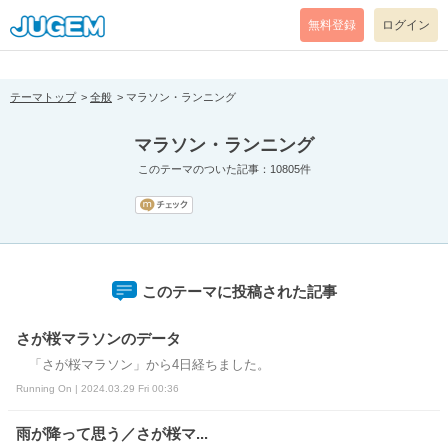
[pear_error: message="Success" code=0 mode=return level=notice
prefix="" info=""]
無料登録
ログイン
テーマトップ
全般
マラソン・ランニング
マラソン・ランニング
このテーマのついた記事：10805件
このテーマに投稿された記事
さが桜マラソンのデータ
「さが桜マラソン」から4日経ちました。
Running On | 2024.03.29 Fri 00:36
雨が降って思う／さが桜マ...