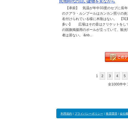
民地時代の旧い建物を見ながら
【承前】 気温が年中33度のセブに長年
のクアラ・ルンプールはカンカン照りの炎
名付けられている様に木陰はない。 【写
多い】 広場はその昔はクリケットをして
の国旗掲揚用のポールが立っていて、観光
者は居ない。 &nb...
1
2
3
4
5
全1000件中 1
利用規約
|
プライバシーポリシー
|
推奨環境
|
会社