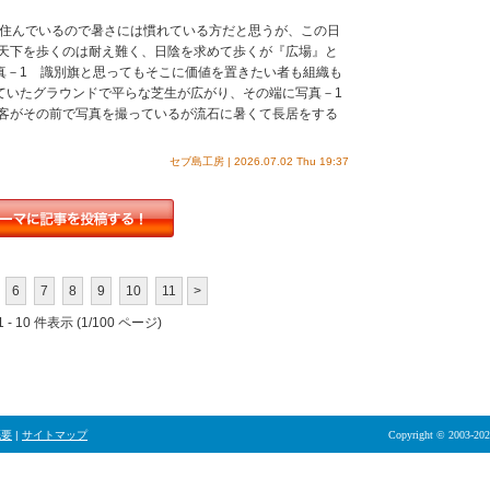
住んでいるので暑さには慣れている方だと思うが、この日
天下を歩くのは耐え難く、日陰を求めて歩くが『広場』と
真－1 識別旗と思ってもそこに価値を置きたい者も組織も
いたグラウンドで平らな芝生が広がり、その端に写真－1
客がその前で写真を撮っているが流石に暑くて長居をする
セブ島工房 | 2026.07.02 Thu 19:37
6
7
8
9
10
11
>
 - 10 件表示 (1/100 ページ)
概要
|
サイトマップ
Copyright © 2003-