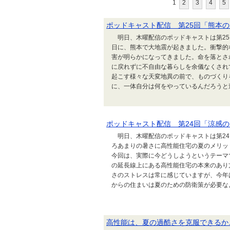
1
2
3
4
5
ポッドキャスト配信 第25回「熊本
明日、木曜配信のポッドキャストは第25
日に、熊本で大地震が起きました。衝撃的
害が明らかになってきました。命を落とさ
に戻れずに不自由な暮らしを余儀なくされ
起こす様々な天変地異の前で、ものづくり
に、一体自分は何をやっているんだろうと途方
ポッドキャスト配信 第24回「涼感のた
明日、木曜配信のポッドキャストは第24回
ろあまりの暑さに高性能住宅の夏のメリッ
今回は、実際に今どうしようというテーマ
の延長線上にある高性能住宅の本来のあり
さのストレスは常に感じていますが、今年
からの住まいは夏のための防衛策が必要なよう
高性能は、夏の過酷さを克服できるか..