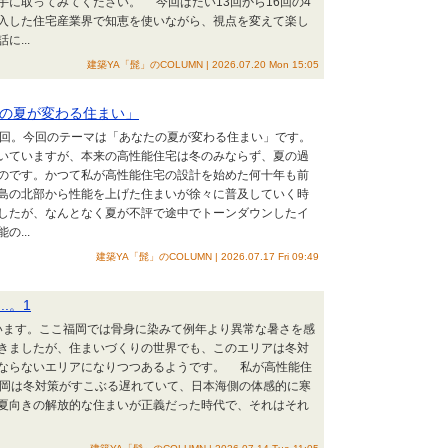
に取ってみてください。 今回はだい13回から16回の4
入した住宅産業界で知恵を使いながら、視点を変えて楽し
...
建築YA「髭」のCOLUMN | 2026.07.20 Mon 15:05
たの夏が変わる住まい」
回。今回のテーマは「あなたの夏が変わる住まい」です。
いていますが、本来の高性能住宅は冬のみならず、夏の過
のです。かつて私が高性能住宅の設計を始めた何十年も前
島の北部から性能を上げた住まいが徐々に普及していく時
したが、なんとなく夏が不評で途中でトーンダウンしたイ
...
建築YA「髭」のCOLUMN | 2026.07.17 Fri 09:49
.。1
ます。ここ福岡では骨身に染みて例年より異常な暑さを感
きましたが、住まいづくりの世界でも、このエリアは冬対
ならないエリアになりつつあるようです。 私が高性能住
福岡は冬対策がすこぶる遅れていて、日本海側の体感的に寒
夏向きの解放的な住まいが正義だった時代で、それはそれ