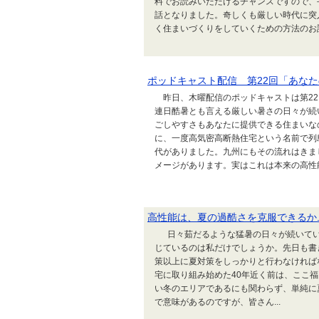
料でお読みいただけるチャンスですので、手
話となりました。奇しくも厳しい時代に突
く住まいづくりをしていくための方法のお話に
ポッドキャスト配信 第22回「あな
昨日、木曜配信のポッドキャストは第22
連日酷暑とも言える厳しい暑さの日々が続
ごしやすさもあなたに提供できる住まいな
に、一度高気密高断熱住宅という名前で列
代がありました。九州にもその流れはきま
メージがあります。実はこれは本来の高性能の
高性能は、夏の過酷さを克服できるか..
日々茹だるような猛暑の日々が続いてい
じているのは私だけでしょうか。先日も書
策以上に夏対策をしっかりと行わなければ
宅に取り組み始めた40年近く前は、ここ
い冬のエリアであるにも関わらず、単純に
で意味があるのですが、皆さん...