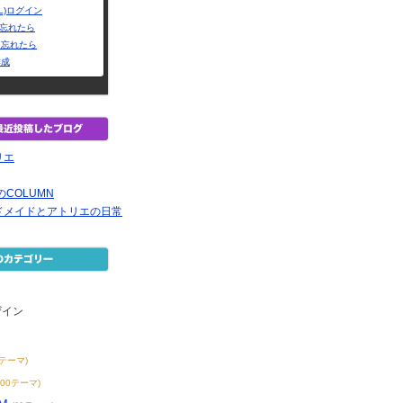
L)ログイン
Dを忘れたら
を忘れたら
作成
リエ
COLUMN
ドメイドとアトリエの日常
ザイン
2テーマ)
200テーマ)