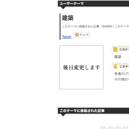
建築
このテーマに投稿された記事：9449件 | このテーマの
Tweet
建築
作者のブ
その他の