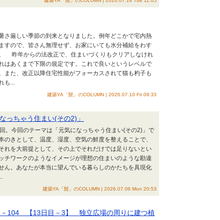
建築YA「髭」のCOLUMN | 2026.07.14 Tue 11:05
暑さ厳しい季節の到来となりました。例年どこかで宅内熱
ますので、皆さん無理せず、お家にいても水分補給をわす
。 昨年からの法改正で、住まいづくりもクリアしなけれ
れはあくまで下限の規定です。これで良いというレベルで
。また、改正以降住宅性能がフォーカスされて猫も杓子も
...
建築YA「髭」のCOLUMN | 2026.07.10 Fri 09:33
なっちゃう住まい(その2)」
回。今回のテーマは「元気になっちゃう住まい(その2)」で
本のきとして、温度、湿度、空気の鮮度を整えることで、
それを大前提として、その上でそれだけでは足りないとい
ッチワークのようなイメージが理想の住まいのような勘違
せん。あなたが本当に望んでいる暮らしのかたちを具現化
.
建築YA「髭」のCOLUMN | 2026.07.06 Mon 20:53
－104 【13日目－3】 独立広場の周りに建つ植