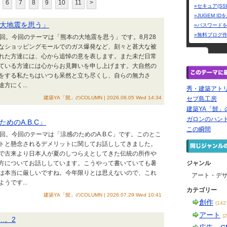
6
7
8
9
10
11
>
»セキュア(SS
»JUGEM I
の大地震を思う」
»パスワード
»無料ブログ
回。今回のテーマは「熊本の大地震を思う」です。8月28
なショッピングモールでのガス爆発など、刻々と甚大な被
れた方達には、心から追悼の意を表します。また未だ日常
ている方達には心からお見舞いを申し上げます。大自然の
をする私たちはいつも呆然と立ち尽くし、自らの無力さ
にく...
秀・建築アト
建築YA「髭」のCOLUMN | 2026.08.05 Wed 14:34
セブ島工房
建築YA「髭」の
ガロンのハン
めのA.B.C」
この瞬間
。今回のテーマは「涼感のためのA.B.C」です。このとこ
トと懸念されるデメリットに関してお話ししてきました。
で古来より日本人が夏のしつらえとしてきた伝統の所作や
方についてお話ししています。こうやって書いていても暑
ジャンル
は本当に厳しいですね。今年限りとは思えないので、これ
アート・デ
です...
カテゴリー
建築YA「髭」のCOLUMN | 2026.07.29 Wed 10:41
創作
(14
アート
(
.。2