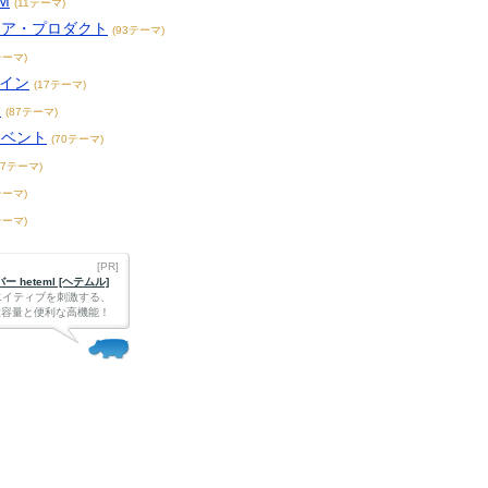
M
(11テーマ)
リア・プロダクト
(93テーマ)
テーマ)
ザイン
(17テーマ)
ト
(87テーマ)
イベント
(70テーマ)
47テーマ)
テーマ)
テーマ)
[PR]
 heteml [ヘテムル]
エイティブを刺激する、
Bの大容量と便利な高機能！