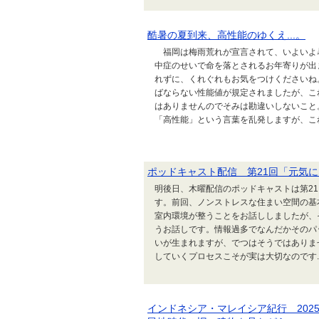
酷暑の夏到来、高性能のゆくえ...。
福岡は梅雨荒れが宣言されて、いよいよ
中症のせいで命を落とされるお年寄りが出
れずに、くれぐれもお気をつけくださいね
ばならない性能値が規定されましたが、こ
はありませんのでそみは勘違いしないこと
「高性能」という言葉を乱発しますが、これも
ポッドキャスト配信 第21回「元気に
明後日、木曜配信のポッドキャストは第21
す。前回、ノンストレスな住まい空間の基
室内環境が整うことをお話ししましたが、
うお話しです。情報過多でなんだかそのパ
いが生まれますが、でつはそうではありま
していくプロセスこそが実は大切なのです..
インドネシア・マレイシア紀行 2025