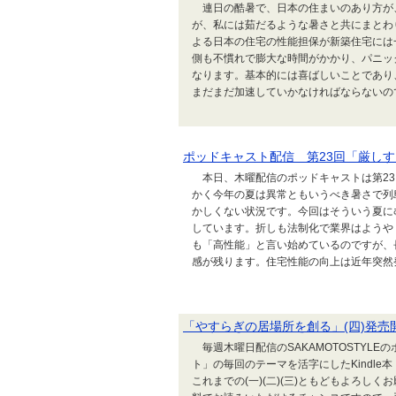
連日の酷暑で、日本の住まいのあり方が
が、私には茹だるような暑さと共にまとわ
よる日本の住宅の性能担保が新築住宅には
側も不慣れで膨大な時間がかかり、パニッ
なります。基本的には喜ばしいことであり
まだまだ加速していかなければならないのです
ポッドキャスト配信 第23回「厳し
本日、木曜配信のポッドキャストは第23
かく今年の夏は異常ともいうべき暑さで列
かしくない状況です。今回はそういう夏に
しています。折しも法制化で業界はようや
も「高性能」と言い始めているのですが、
感が残ります。住宅性能の向上は近年突然発明
「やすらぎの居場所を創る」(四)発売開始
毎週木曜日配信のSAKAMOTOSTYL
ト」の毎回のテーマを活字にしたKindle
これまでの(一)(二)(三)ともどもよろしくお