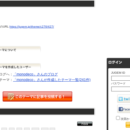
URL:
https://jugem.jp/theme/c276/427/
JUGEM ID
ログへ：
「monodeco」さんのブログ
テーマ：
「monodeco」さんが作成したテーマ一覧(241件)
パスワード
次回か