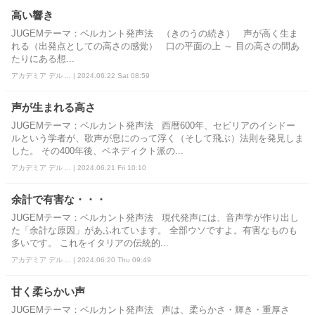
高い響き
JUGEMテーマ：ベルカント発声法 （きのうの続き） 声が高く生ま
れる（出発点としての高さの感覚） 口の平面の上 ～ 目の高さの間あ
たりにある想...
アカデミア デル ... | 2024.06.22 Sat 08:59
声が生まれる高さ
JUGEMテーマ：ベルカント発声法 西暦600年、セビリアのイシドー
ルという学者が、歌声が息にのって浮く（そして飛ぶ）法則を発見しま
した。 その400年後、ベネディクト派の...
アカデミア デル ... | 2024.06.21 Fri 10:10
余計で有害な・・・
JUGEMテーマ：ベルカント発声法 現代発声には、音声学が作り出し
た「余計な原因」があふれています。 全部ウソですよ。有害なものも
多いです。 これをイタリアの伝統的...
アカデミア デル ... | 2024.06.20 Thu 09:49
甘く柔らかい声
JUGEMテーマ：ベルカント発声法 声は、柔らかさ・輝き・重厚さ