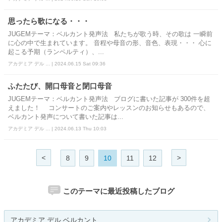
思ったら歌になる・・・
JUGEMテーマ：ベルカント発声法 私たちが歌う時、その歌は 一瞬前
に心の中で生まれています。 音程や母音の形、音色、表現・・・ 心に
起こる予期（ランペルティ）、...
アカデミア デル ... | 2024.06.15 Sat 09:36
ふたたび、開口母音と閉口母音
JUGEMテーマ：ベルカント発声法 ブログに書いた記事が 300件を超
えました！ コンサートのご案内やレッスンのお知らせもあるので、
ベルカント発声について書いた記事は...
アカデミア デル ... | 2024.06.13 Thu 10:03
<
>
8
9
10
11
12
このテーマに最近投稿したブログ
アカデミア デル ベルカント