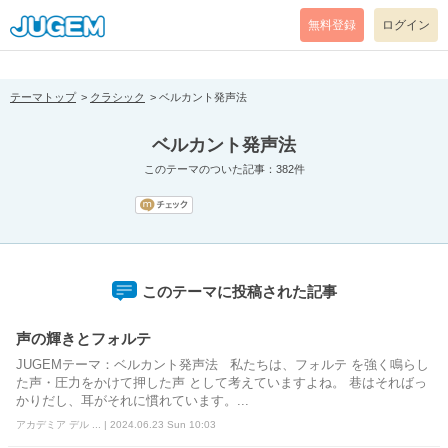
[pear_error: message="Success" code=0 mode=return level=notice
prefix="" info=""]
無料登録
ログイン
テーマトップ
クラシック
ベルカント発声法
ベルカント発声法
このテーマのついた記事：382件
このテーマに投稿された記事
声の輝きとフォルテ
JUGEMテーマ：ベルカント発声法 私たちは、フォルテ を強く鳴らし
た声・圧力をかけて押した声 として考えていますよね。 巷はそればっ
かりだし、耳がそれに慣れています。...
アカデミア デル ... | 2024.06.23 Sun 10:03