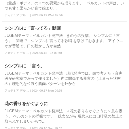
（量感・ボディ）の３つの要素から成ります。 ベルカントの声は、い
つも甘く柔らかい音で始まり...
アカデミア デル ... | 2024.06.19 Wed 09:56
シンプルに「言ってる」動画
JUGEMテーマ：ベルカント発声法 きのうの投稿、 シンプルに「言
う」 関連で、シンプルに言ってる歌唱 を挙げておきます。 アイウエ
オが普通で、口の動かし方が自然...
アカデミア デル ... | 2024.06.18 Tue 09:50
シンプルに 「言う」
JUGEMテーマ：ベルカント発声法 現代発声では、頭で考えた（音声
医が研究室で座って作り出した）声に関係する器官の（止まった状態
の）理想的な位置や筋肉パターンを外から...
アカデミア デル ... | 2024.06.17 Mon 09:58
花の香りをかぐように
JUGEMテーマ：ベルカント発声法 ＜花の香りをかぐように＞息を吸
う。 ベルカントの呼吸です。 残念ながら 現代人には口呼吸の禁止と
取られてしまいがちで...
アカデミア デル ... | 2024.06.16 Sun 10:05