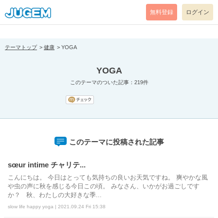
[pear_error: message="Success" code=0 mode=return level=notice
prefix="" info=""]
無料登録
ログイン
テーマトップ
健康
YOGA
YOGA
このテーマのついた記事：219件
このテーマに投稿された記事
sœur intime チャリテ...
こんにちは。 今日はとっても気持ちの良いお天気ですね。 爽やかな風
や虫の声に秋を感じる今日この頃。 みなさん、いかがお過ごしです
か？ 秋、わたしの大好きな季...
slow life happy yoga | 2021.09.24 Fri 15:38