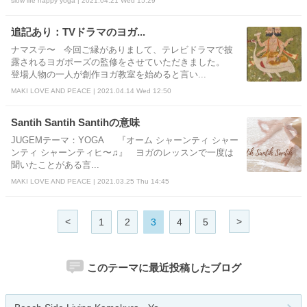
slow life happy yoga | 2021.04.21 Wed 15:29
追記あり：TVドラマのヨガ...
ナマステ〜 今回ご縁がありまして、テレビドラマで披
露されるヨガポーズの監修をさせていただきました。
登場人物の一人が創作ヨガ教室を始めると言い...
MAKI LOVE AND PEACE | 2021.04.14 Wed 12:50
Santih Santih Santihの意味
JUGEMテーマ：YOGA 『オーム シャーンティ シャー
ンティ シャーンティヒ〜♫』 ヨガのレッスンで一度は
聞いたことがある言...
MAKI LOVE AND PEACE | 2021.03.25 Thu 14:45
<
>
1
2
3
4
5
このテーマに最近投稿したブログ